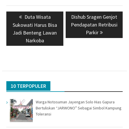
Navigasi
Previous
Duta Wisata
Next
Dishub Sragen Genjot
pos
post:
Pendapatan Retribusi
post:
Sukowati Harus Bisa
Parkir
Jadi Benteng Lawan
Narkoba
10 TERPOPULER
Warga Notosuman Jayengan Solo Hias Gapura
Bertuliskan “JARWONO” Sebagai Simbol Kampung
Toleransi