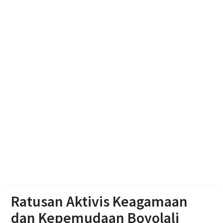
Ketum Bahlil Lahadalia di Panti Asuhan Anak Yatim
Muhammadiyah Sragen
Resmikan Gedung Baru KB Anak Sholeh Ngasem,
Bupati Karanganyar Dorong Lingkungan Belajar
Adaptif
Emak-emak Desa Nepen Antusias Ikuti Lomba
Agustusan 2026
Ratusan Aktivis Keagamaan
dan Kepemudaan Boyolali