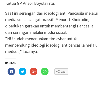
Ketua GP Ansor Boyolali itu.
Saat ini serangan dari ideologi anti Pancasila melalui
media sosial sangat massif. Menurut Khoirudin,
diperlukan gerakan untuk membentengi Pancasila
dari serangan melalui media sosial.
”NU sudah menerjunkan tim cyber untuk
membendung ideologi ideologi antipancasila melalui
medsos,” koarnya.
BAGIKAN
Klik
Klik
Klik
Klik
Lagi
untuk
untuk
untuk
untuk
membagikan
berbagi
berbagi
berbagi
di
pada
via
di
Facebook(Membuka
Twitter(Membuka
Google+
WhatsApp(Membuka
di
di
(Membuka
di
jendela
jendela
di
jendela
yang
yang
jendela
yang
baru)
baru)
yang
baru)
baru)