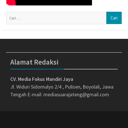
Ca
un
Alamat Redaksi
CV. Media Fokus Mandiri Jaya
Jl. Widuri Sidomulyo 2/4 , Pulisen, Boyolali, Jawa
Tengah
E-mail: mediasuarajateng@gmail.com
Copyright © All rights reserved.