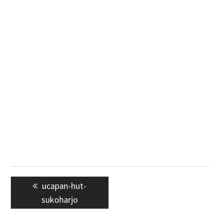
Navigasi
Previous
ucapan-hut-
pos
post:
sukoharjo