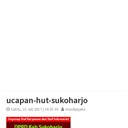
Muktamar Nasyiatul Aisyiyah Pilih 13 Formatur
Periode 2026-2030
Aksi Cepat Polisi Padamkan Kebakaran Lahan
Bambu di Mojosongo
Penutupan Muktamar ke-15 NA, Rektor UMS
Umumkan Siapkan Beasiswa bagi Kader Nasyiatul
Aisyiyah
ucapan-hut-sukoharjo
Sabtu, 22 Juli 2017 | 16:35 30
masihjejaka