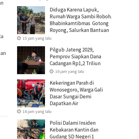
an
Diduga Karena Lapuk,
Rumah Warga Sambi Roboh.
Bhabinkamtibmas Gotong
Royong, Salurkan Bantuan
la
15 jam yang lalu
Pilgub Jateng 2029,
dan
Pemprov Siapkan Dana
Cadangan Rp1,2 Triliun
16 jam yang lalu
Kekeringan Parah di
Wonosegoro, Warga Gali
Dasar Sungai Demi
Dapatkan Air
16 jam yang lalu
Polisi Dalami Insiden
Kebakaran Kantin dan
Gudang SD Negeri 1