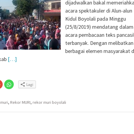
si Kolaborasi
dijadwalkan bakal memeriahk
a Timor di Surakarta
acara spektakuler di Alun-alun
a dan Kebakaran
Kidul Boyolali pada Minggu
ragen Siagakan 479
(25/8/2019) mendatang dalam
i Musim Kemarau
acara pembacaan teks pancasi
 X DPR RI dan BPS
terbanyak. Dengan melibatkan
cu Semangat Petugas
berbagai elemen masyarakat 
2026: Capaian Sudah
mkab
[…]
robogan Ditangkap Saat
Narkoba di Boyolali
Klik
Klik
Lagi
untuk
untuk
n
gi
berbagi
berbagi
via
di
embuka
er(Membuka
Google+
WhatsApp(Membuka
(Membuka
di
muri
,
Rekor MURI
,
rekor muri boyolali
la
di
jendela
jendela
yang
yang
baru)
baru)