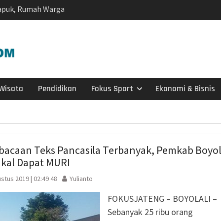
Lapuk, Rumah Warga
habinkamtibmas
 Salurkan Bantuan
029, Pemprov Siapkan
p1,2 Triliun
h di Wonosegoro,
r Sungai Demi
Wisata
Pendidikan
Fokus Sport
Ekonomi & Bisnis
siden Kebakaran
ng SD Negeri 1
i
olaborasi, Teken 19
bacaan Teks Pancasila Terbanyak, Pemkab Boyol
mi Senilai Rp 20,2
akal Dapat MURI
odal Sewa Laptop Rp
stus 2019 | 02:49 48
Yulianto
ian CBT Domisili
FOKUSJATENG – BOYOLALI –
kelanjutan, IPB
Sebanyak 25 ribu orang