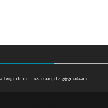
awa Tengah
E-mail: mediasuarajateng@gmail.com
Copyright © All rights reserved.
Magazine Plus by
WEN Themes