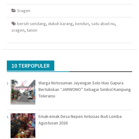
Facebook(Membuka
Twitter(Membuka
Google+
WhatsApp(Membuka
di
di
(Membuka
di
Sragen
jendela
jendela
di
jendela
yang
yang
jendela
yang
baru)
baru)
yang
baru)
baru)
bersih sendang
,
dukuh karang
,
kenduri
,
satu abad nu
,
sragen
,
tanon
10 TERPOPULER
Warga Notosuman Jayengan Solo Hias Gapura
Bertuliskan “JARWONO” Sebagai Simbol Kampung
Toleransi
Emak-emak Desa Nepen Antusias Ikuti Lomba
Agustusan 2026