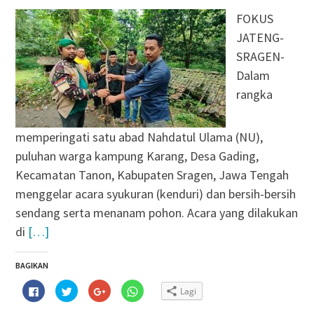
FOKUS
JATENG-
SRAGEN-
Dalam
rangka
memperingati satu abad Nahdatul Ulama (NU),
puluhan warga kampung Karang, Desa Gading,
Kecamatan Tanon, Kabupaten Sragen, Jawa Tengah
menggelar acara syukuran (kenduri) dan bersih-bersih
sendang serta menanam pohon. Acara yang dilakukan
di
[…]
BAGIKAN
Klik
Klik
Klik
Klik
Lagi
untuk
untuk
untuk
untuk
membagikan
berbagi
berbagi
berbagi
di
pada
via
di