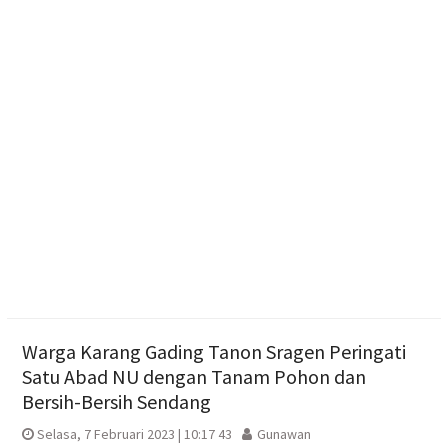
Pengging
Pengurus DPD Partai Golkar Sragen Rayakan Ultah
Ketum Bahlil Lahadalia di Panti Asuhan Anak Yatim
Muhammadiyah Sragen
Resmikan Gedung Baru KB Anak Sholeh Ngasem,
Bupati Karanganyar Dorong Lingkungan Belajar
Adaptif
Warga Karang Gading Tanon Sragen Peringati
Satu Abad NU dengan Tanam Pohon dan
Bersih-Bersih Sendang
Selasa, 7 Februari 2023 | 10:17 43
Gunawan