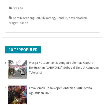
Facebook(Membuka
Twitter(Membuka
Google+
WhatsApp(Membuka
di
di
(Membuka
di
Sragen
jendela
jendela
di
jendela
yang
yang
jendela
yang
baru)
baru)
yang
baru)
baru)
bersih sendang
,
dukuh karang
,
kenduri
,
satu abad nu
,
sragen
,
tanon
10 TERPOPULER
Warga Notosuman Jayengan Solo Hias Gapura
Bertuliskan “JARWONO” Sebagai Simbol Kampung
Toleransi
Emak-emak Desa Nepen Antusias Ikuti Lomba
Agustusan 2026