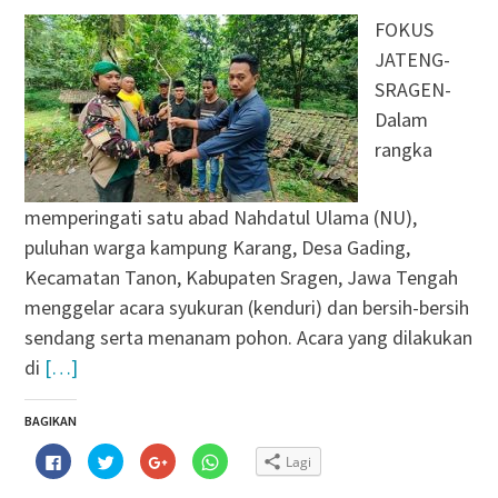
FOKUS
JATENG-
SRAGEN-
Dalam
rangka
memperingati satu abad Nahdatul Ulama (NU),
puluhan warga kampung Karang, Desa Gading,
Kecamatan Tanon, Kabupaten Sragen, Jawa Tengah
menggelar acara syukuran (kenduri) dan bersih-bersih
sendang serta menanam pohon. Acara yang dilakukan
di
[…]
BAGIKAN
Klik
Klik
Klik
Klik
Lagi
untuk
untuk
untuk
untuk
membagikan
berbagi
berbagi
berbagi
di
pada
via
di