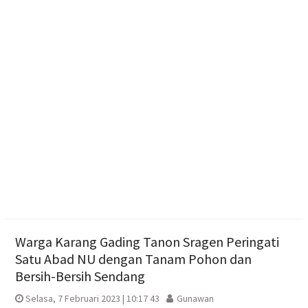
Pengging
Pengurus DPD Partai Golkar Sragen Rayakan Ultah
Ketum Bahlil Lahadalia di Panti Asuhan Anak Yatim
Muhammadiyah Sragen
Resmikan Gedung Baru KB Anak Sholeh Ngasem,
Bupati Karanganyar Dorong Lingkungan Belajar
Adaptif
Warga Karang Gading Tanon Sragen Peringati
Satu Abad NU dengan Tanam Pohon dan
Bersih-Bersih Sendang
Selasa, 7 Februari 2023 | 10:17 43
Gunawan