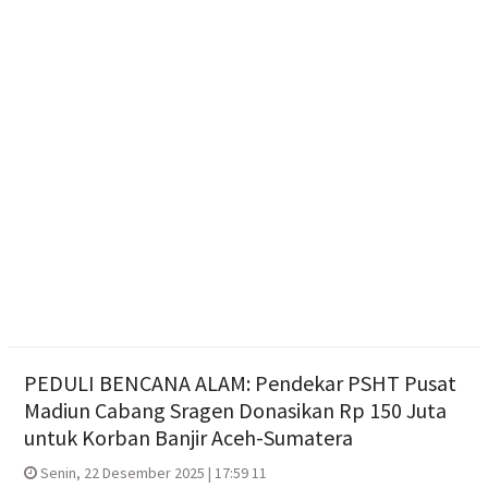
Literasi Anak Melalui Kegiatan Membaca, Bermain,
Berkarya, dan Bercerita
Polres Boyolali Salurkan 22 Tangki Air Bersih untuk
Warga Wonosegoro
Polsek Jenar Sragen Selesaikan Kasus Pencurian
Jagung Setengah Karung Secara Restorative
Justice
PEDULI BENCANA ALAM: Pendekar PSHT Pusat
Madiun Cabang Sragen Donasikan Rp 150 Juta
untuk Korban Banjir Aceh-Sumatera
Senin, 22 Desember 2025 | 17:59 11