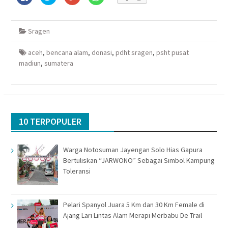
untuk
untuk
untuk
untuk
membagikan
berbagi
berbagi
berbagi
di
pada
via
di
Facebook(Membuka
Twitter(Membuka
Google+
WhatsApp(Membuka
di
di
(Membuka
di
Sragen
jendela
jendela
di
jendela
yang
yang
jendela
yang
baru)
baru)
yang
baru)
baru)
aceh
,
bencana alam
,
donasi
,
pdht sragen
,
psht pusat
madiun
,
sumatera
10 TERPOPULER
Warga Notosuman Jayengan Solo Hias Gapura
Bertuliskan “JARWONO” Sebagai Simbol Kampung
Toleransi
Pelari Spanyol Juara 5 Km dan 30 Km Female di
Ajang Lari Lintas Alam Merapi Merbabu De Trail