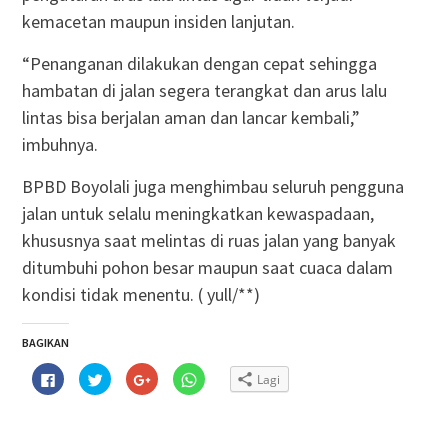
kemacetan maupun insiden lanjutan.
“Penanganan dilakukan dengan cepat sehingga
hambatan di jalan segera terangkat dan arus lalu
lintas bisa berjalan aman dan lancar kembali,”
imbuhnya.
BPBD Boyolali juga menghimbau seluruh pengguna
jalan untuk selalu meningkatkan kewaspadaan,
khususnya saat melintas di ruas jalan yang banyak
ditumbuhi pohon besar maupun saat cuaca dalam
kondisi tidak menentu. ( yull/**)
BAGIKAN
Klik
Klik
Klik
Klik
Lagi
untuk
untuk
untuk
untuk
membagikan
berbagi
berbagi
berbagi
di
pada
via
di
Facebook(Membuka
Twitter(Membuka
Google+
WhatsApp(Membuka
di
di
(Membuka
di
jendela
jendela
di
jendela