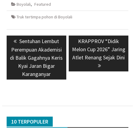
Boyolali
,
Featured
Truk tertimpa pohon di Boyolali
Navigasi
Previous
Sentuhan Lembut
Next
KRAPPROV “Didik
pos
post:
Melon Cup 2026” Jaring
post:
Perempuan Akademisi
Atlet Renang Sejak Dini
di Balik Gagahnya Keris
Kyai Jaran Bigar
Karanganyar
10 TERPOPULER