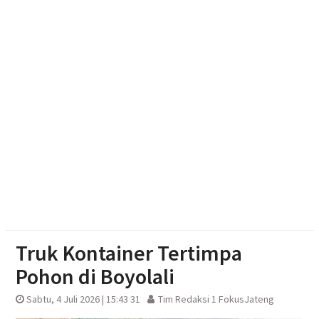
Pilgub Jateng 2029, Pemprov Siapkan Dana
Cadangan Rp1,2 Triliun
Kekeringan Parah di Wonosegoro, Warga Gali Dasar
Sungai Demi Dapatkan Air
Polisi Dalami Insiden Kebakaran Kantin dan Gudang
SD Negeri 1 Jerukan, Juwangi
Truk Kontainer Tertimpa
Pohon di Boyolali
Sabtu, 4 Juli 2026 | 15:43 31
Tim Redaksi 1 FokusJateng