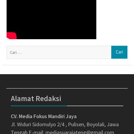
Ca
un
Alamat Redaksi
CV. Media Fokus Mandiri Jaya
Jl. Widuri Sidomulyo 2/4 , Pulisen, Boyolali, Jawa
Tengah
E-mail: mediasuarajateng@gmail.com