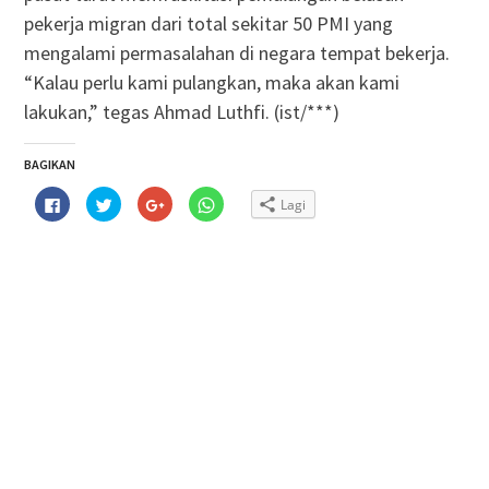
pekerja migran dari total sekitar 50 PMI yang
mengalami permasalahan di negara tempat bekerja.
“Kalau perlu kami pulangkan, maka akan kami
lakukan,” tegas Ahmad Luthfi. (ist/***)
BAGIKAN
Klik
Klik
Klik
Klik
Lagi
untuk
untuk
untuk
untuk
membagikan
berbagi
berbagi
berbagi
di
pada
via
di
Facebook(Membuka
Twitter(Membuka
Google+
WhatsApp(Membuka
di
di
(Membuka
di
jendela
jendela
di
jendela
yang
yang
jendela
yang
baru)
baru)
yang
baru)
baru)