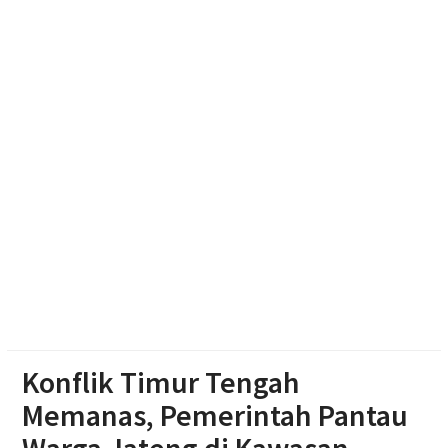
Cadangan Rp1,2 Triliun
Soal Seragam Gratis untuk Madrasah, Sekda
Boyolali: Sudah Kami Hitung Anggarannya
Haedar Nashir Ingatkan Muktamar Nasyiatul
Aisyiyah Utamakan Persaudaraan
Konflik Timur Tengah
Memanas, Pemerintah Pantau