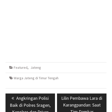
Featured
,
Jateng
Warga Jateng di Timur Tengah
Navigasi
Previous
Angkringan Polisi
Next
Lilin Pembawa Lara di
pos
post:
post:
Karangpandan: Saat
Baik di Polres Sragen,
Tim Damkar
Kapolres dan Driver