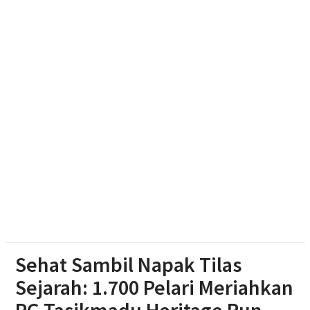
Jagung Setengah Karung Secara Restorative
Justice
Mengintip Tradisi Sebaran Apem Keong Mas di
Pengging
Sehat Sambil Napak Tilas
Sejarah: 1.700 Pelari Meriahkan