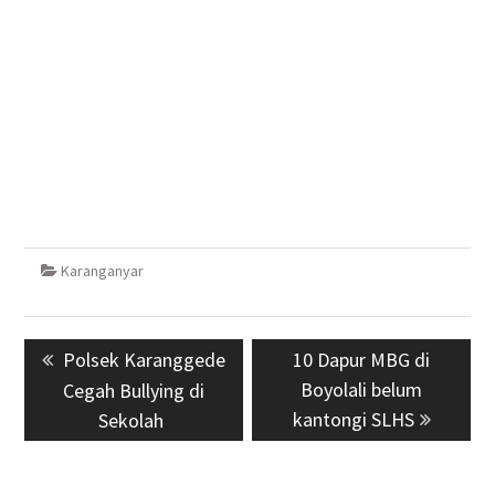
Karanganyar
Navigasi
Previous
Polsek Karanggede
Next
10 Dapur MBG di
pos
post:
post:
Boyolali belum
Cegah Bullying di
kantongi SLHS
Sekolah