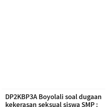
Waseso Pimpin Ziarah Khidmat di Astana
Giribangun Karanganyar
Peternak Solo Raya Protes Pakan Mahal, Aset Mulai
Jadi Korban
Dukung Kota Berkelanjutan, IPB University Inisiasi
Kolaborasi Pengelolaan Rusa Timor di Surakarta
Waspada Karhutla dan Kebakaran Rumah, Polres
Sragen Siagakan 479 Personel Hadapi Musim
Kemarau
DP2KBP3A Boyolali soal dugaan
kekerasan seksual siswa SMP :