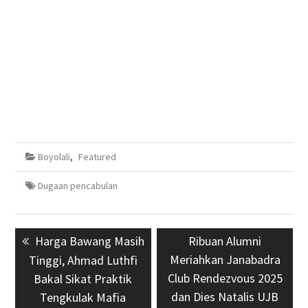
Boyolali
,
Featured
Dugaan pencabulan
Navigasi
Previous
Harga Bawang Masih
Next
Ribuan Alumni
pos
post:
Meriahkan Janabadra
post:
Tinggi, Ahmad Luthfi
Club Rendezvous 2025
Bakal Sikat Praktik
dan Dies Natalis UJB
Tengkulak Mafia