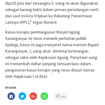
Rp105 juta dari tersangka S. Uang ini akan digunakan
sebagai barang bukti dalam proses persidangan nanti
dan saat ini kita titipkan ke Rekening Penerimaan
Lainnya (RPL),” tegas Bonard.
Kasus korupsi pembangunan Masjid Agung
Karanganyar ini terus menarik perhatian publik.
Apalagi, kasus ini juga menyeret nama mantan Bupati
Karanganyar, J, yang akan dimintai keterangan
sebagai saksi oleh Kejaksaan Agung. Penyitaan uang
ini menambah daftar panjang temuan baru dalam
pengusutan kasus korupsi yang terus diusut tuntas
oleh Kejaksaan ( ck/bre)
BAGIKAN
Klik
Klik
Klik
Klik
Lagi
untuk
untuk
untuk
untuk
membagikan
berbagi
berbagi
berbagi
di
pada
via
di