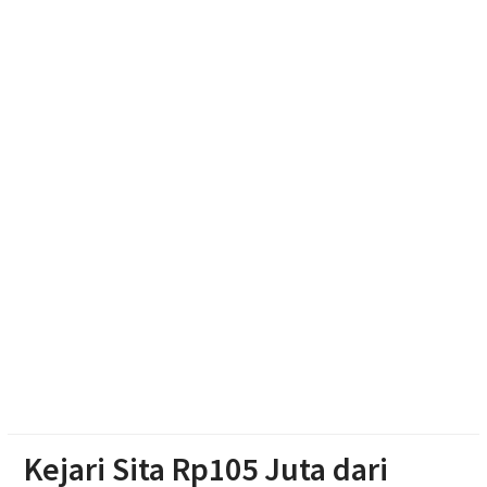
Polres Boyolali Ungkap Kasus Jambret, Pelaku
Dibekuk di Tengaran
Diduga Karena Lapuk, Rumah Warga Sambi Roboh.
Bhabinkamtibmas Gotong Royong, Salurkan
Bantuan
Pilgub Jateng 2029, Pemprov Siapkan Dana
Cadangan Rp1,2 Triliun
Kejari Sita Rp105 Juta dari