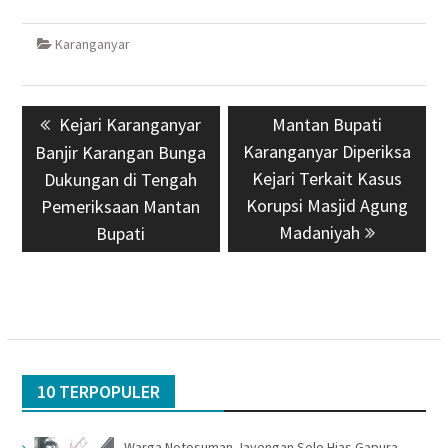
Karanganyar
Navigasi
Previous
Kejari Karanganyar
Next
Mantan Bupati
pos
post:
Karanganyar Diperiksa
post:
Banjir Karangan Bunga
Kejari Terkait Kasus
Dukungan di Tengah
Korupsi Masjid Agung
Pemeriksaan Mantan
Madaniyah
Bupati
10 TERPOPULER
Warga Notosuman Jayengan Solo Hias Gapura