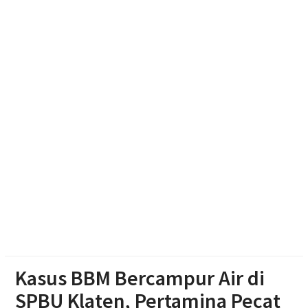
Pengging
Tim Sparta Polresta Surakarta Amankan 4 Orang
Diduga Intimidasi Warga yang Nongkrong di Solo
Resmikan Gedung Baru KB Anak Sholeh Ngasem,
Bupati Karanganyar Dorong Lingkungan Belajar
Adaptif
Kasus BBM Bercampur Air di
SPBU Klaten, Pertamina Pecat