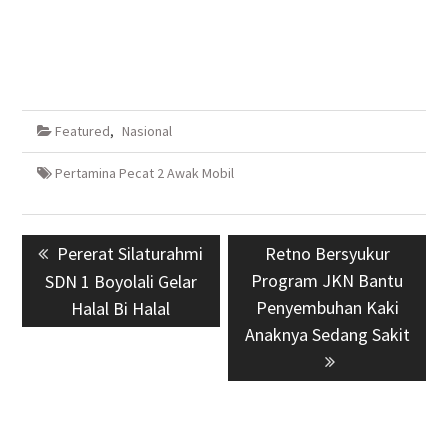
Featured
,
Nasional
Pertamina Pecat 2 Awak Mobil
Navigasi
Previous
Pererat Silaturahmi
Next
Retno Bersyukur
pos
post:
Program JKN Bantu
post:
SDN 1 Boyolali Gelar
Penyembuhan Kaki
Halal Bi Halal
Anaknya Sedang Sakit