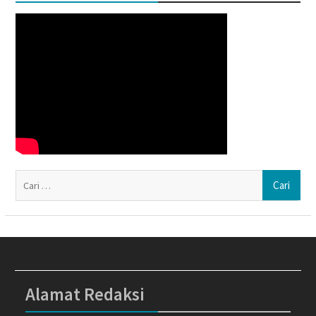
Ca
un
Alamat Redaksi