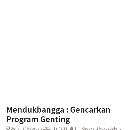
Adaptif
Emak-emak Desa Nepen Antusias Ikuti Lomba
Agustusan 2026
Optimalisasi Branding dan Digital Marketing UMKM
melalui Desain Kemasan dan Banner
Aksi Cepat Polisi Padamkan Kebakaran Lahan
Bambu di Mojosongo
Mendukbangga : Gencarkan
Program Genting
Senin, 24 Februari 2025 | 19:42 38
Tim Redaksi 1 FokusJateng