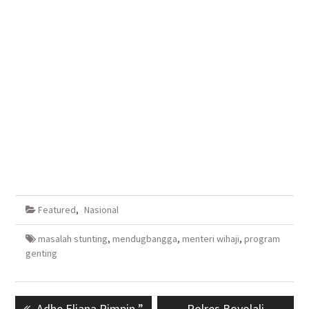
Featured
,
Nasional
masalah stunting
,
mendugbangga
,
menteri wihaji
,
program
genting
Navigasi
Previous
Adhe Eliana Pimpin ”
Next
Polres Boyolali