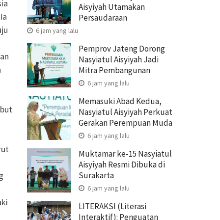
ia
Aisyiyah Utamakan
Ia
Persaudaraan
uju
6 jam yang lalu
Pemprov Jateng Dorong
dan
Nasyiatul Aisyiyah Jadi
n
Mitra Pembangunan
6 jam yang lalu
Memasuki Abad Kedua,
mbut
Nasyiatul Aisyiyah Perkuat
Gerakan Perempuan Muda
6 jam yang lalu
rut
Muktamar ke-15 Nasyiatul
Aisyiyah Resmi Dibuka di
Surakarta
g
6 jam yang lalu
aki
LITERAKSI (Literasi
Interaktif): Penguatan