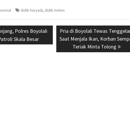
asional
didik haryadi
,
didik melon
s
anjang, Polres Boyolali
Next
Pria di Boyolali Tewas Tenggel
Saat Menjala Ikan, Korban Semp
post:
Patroli Skala Besar
Teriak Minta Tolong