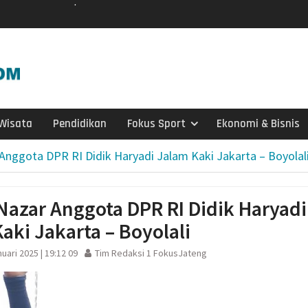
Nasyiatul Aisyiyah
Surakarta
si Interaktif):
a Literasi Anak
n Membaca, Bermain,
rcerita
iasi 99 Program CSR
Wisata
Pendidikan
Fokus Sport
Ekonomi & Bisnis
an
agen Selesaikan Kasus
Anggota DPR RI Didik Haryadi Jalam Kaki Jakarta – Boyolal
g Setengah Karung
ve Justice
si Sebaran Apem Keong
Nazar Anggota DPR RI Didik Haryadi
aki Jakarta – Boyolali
rtai Golkar Sragen
etum Bahlil Lahadalia
uari 2025 | 19:12 09
Tim Redaksi 1 FokusJateng
Anak Yatim
Sragen
atis untuk Madrasah,