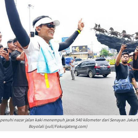
Sudah Kami Hitung
ngatkan Muktamar
yah Utamakan
 Dorong Nasyiatul
itra Pembangunan
edua, Nasyiatul
t Gerakan Perempuan
 penuhi nazar jalan kaki menempuh jarak 540 kilometer dari Senayan Jakar
Boyolali (yull/Fokusjateng.com)