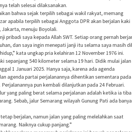
nya telah selesai dilaksanakan.
kan bahwa sejak terpilih sebagai wakil rakyat, memang
zar apabila terpilih sebagai Anggota DPR akan berjalan kaki
, Jakarta, menuju Boyolali.
anji pribadi saya kepada Allah SWT. Setiap orang pernah berjan
uhan, dan saya ingin menepati janji itu selama saya masih di
idup,” kata ungkap pria kelahiran 12 November 1976 ini.
aki sepanjang 540 kilometer selama 19 hari. Didik mulai jalan
nggal 1 Januari 2025. Hanya saja, karena ada agenda
n agenda partai perjalanannya dihentikan sementara pada
. Perjalanannya pun kembali dilanjutkan pada 24 Februari.
alur yang paling berat selama perjalanan adalah ketika ia tiba
rang. Sebab, jalur Semarang wilayah Gunung Pati ada bany
 tetap berjalan, namun jalan yang paling melelahkan saat
marang. Naiknya cukup panjang.”