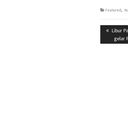
Featured
,
N
Navigasi
Previou
Libur P
pos
post:
gelar 