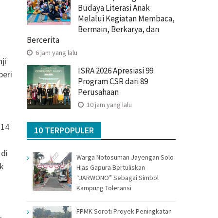
Budaya Literasi Anak
Melalui Kegiatan Membaca,
Bermain, Berkarya, dan
Bercerita
6 jam yang lalu
ji
ISRA 2026 Apresiasi 99
beri
Program CSR dari 89
Perusahaan
10 jam yang lalu
 14
10 TERPOPULER
 di
Warga Notosuman Jayengan Solo
ak
Hias Gapura Bertuliskan
“JARWONO” Sebagai Simbol
Kampung Toleransi
FPMK Soroti Proyek Peningkatan