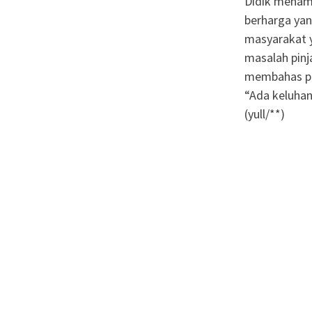
Didik menam
berharga yan
masyarakat y
masalah pin
membahas pe
“Ada keluhan
(yull/**)