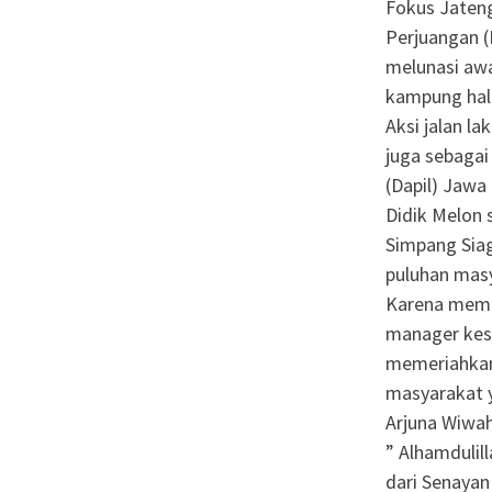
Fokus Jaten
Perjuangan (
melunasi awa
kampung hala
Aksi jalan l
juga sebagai
(Dapil) Jawa
Didik Melon 
Simpang Siag
puluhan masy
Karena mema
manager kese
memeriahkan
masyarakat 
Arjuna Wiwa
” Alhamdulill
dari Senayan