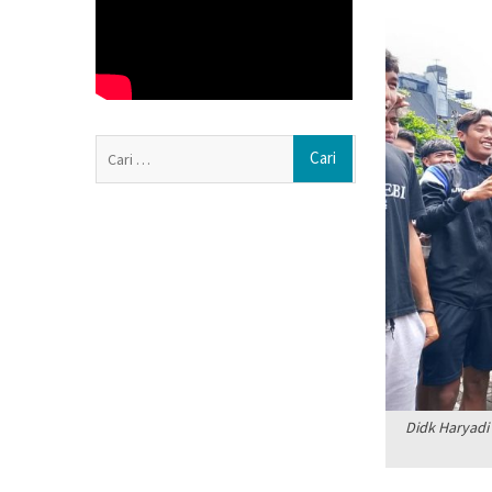
Sekda Boyolali: 
Anggarannya
Haedar Nashir I
Nasyiatul Aisyi
Persaudaraan
Pemprov Jateng
Cari
Aisyiyah Jadi M
untuk:
Memasuki Abad K
Aisyiyah Perkua
Muda
Didk Haryadi