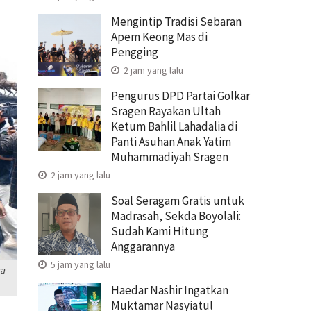
Mengintip Tradisi Sebaran
Apem Keong Mas di
Pengging
2 jam yang lalu
Pengurus DPD Partai Golkar
Sragen Rayakan Ultah
Ketum Bahlil Lahadalia di
Panti Asuhan Anak Yatim
Muhammadiyah Sragen
2 jam yang lalu
Soal Seragam Gratis untuk
Madrasah, Sekda Boyolali:
Sudah Kami Hitung
Anggarannya
5 jam yang lalu
ta
Haedar Nashir Ingatkan
Muktamar Nasyiatul