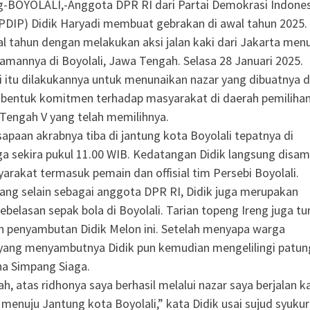
g-BOYOLALI,-Anggota DPR RI dari Partai Demokrasi Indones
PDIP) Didik Haryadi membuat gebrakan di awal tahun 2025. 
l tahun dengan melakukan aksi jalan kaki dari Jakarta men
mannya di Boyolali, Jawa Tengah. Selasa 28 Januari 2025.
aki itu dilakukannya untuk menunaikan nazar yang dibuatnya 
 bentuk komitmen terhadap masyarakat di daerah pemiliha
 Tengah V yang telah memilihnya.
sapaan akrabnya tiba di jantung kota Boyolali tepatnya di
a sekira pukul 11.00 WIB. Kedatangan Didik langsung disa
arakat termasuk pemain dan offisial tim Persebi Boyolali.
ng selain sebagai anggota DPR RI, Didik juga merupakan
belasan sepak bola di Boyolali. Tarian topeng Ireng juga tu
 penyambutan Didik Melon ini. Setelah menyapa warga
yang menyambutnya Didik pun kemudian mengelilingi patun
ha Simpang Siaga.
ah, atas ridhonya saya berhasil melalui nazar saya berjalan k
 menuju Jantung kota Boyolali,” kata Didik usai sujud syukur