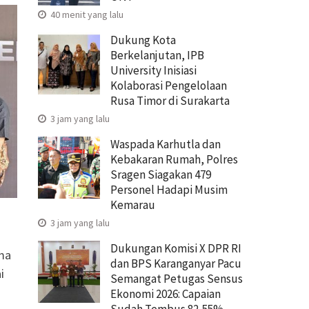
40 menit yang lalu
Dukung Kota
Berkelanjutan, IPB
University Inisiasi
Kolaborasi Pengelolaan
Rusa Timor di Surakarta
3 jam yang lalu
Waspada Karhutla dan
Kebakaran Rumah, Polres
Sragen Siagakan 479
Personel Hadapi Musim
Kemarau
3 jam yang lalu
Dukungan Komisi X DPR RI
ma
dan BPS Karanganyar Pacu
i
Semangat Petugas Sensus
Ekonomi 2026: Capaian
Sudah Tembus 82,55%