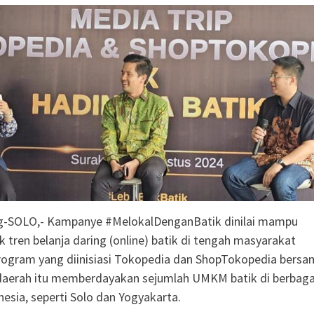
 X DPR RI dan BPS
cu Semangat Petugas
2026: Capaian Sudah
 Ungkap Kasus
 Dibekuk di Tengaran
adi Instruksi Kapolres
kamtibmas Diminta
an Kamtibmas Sejak
“PEMBUNUH SENYAP”
A SUKSES GERAKAN
PUSKESMAS JENAR
g-SOLO,- Kampanye #MelokalDenganBatik dinilai mampu
tren belanja daring (online) batik di tengah masyarakat
rogram yang diinisiasi Tokopedia dan ShopTokopedia bersa
daerah itu memberdayakan sejumlah UMKM batik di berbaga
nesia, seperti Solo dan Yogyakarta.