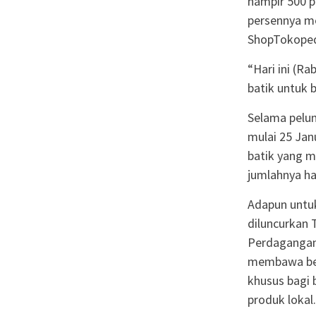
hampir 500 pe
persennya m
ShopTokoped
“Hari ini (R
batik untuk 
Selama pelu
mulai 25 Jan
batik yang m
jumlahnya ha
Adapun untu
diluncurkan
Perdagangan
membawa berb
khusus bagi
produk lokal.