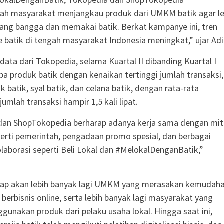
 masyarakat menjangkau produk dari UMKM batik agar le
yang bangga dan memakai batik. Berkat kampanye ini, tren
ne batik di tengah masyarakat Indonesia meningkat,” ujar Adi
data dari Tokopedia, selama Kuartal II dibanding Kuartal I
pa produk batik dengan kenaikan tertinggi jumlah transaksi,
ok batik, syal batik, dan celana batik, dengan rata-rata
umlah transaksi hampir 1,5 kali lipat.
dan ShopTokopedia berharap adanya kerja sama dengan mit
perti pemerintah, pengadaan promo spesial, dan berbagai
aborasi seperti Beli Lokal dan #MelokalDenganBatik,”
arap akan lebih banyak lagi UMKM yang merasakan kemudah
berbisnis online, serta lebih banyak lagi masyarakat yang
unakan produk dari pelaku usaha lokal. Hingga saat ini,