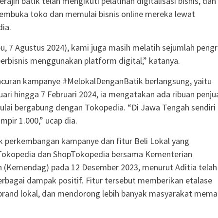
rajin batik telah mengikuti pelatihan digitalisasi bisnis, dan
embuka toko dan memulai bisnis online mereka lewat
ia.
abu, 7 Agustus 2024), kami juga masih melatih sejumlah pengr
berbisnis menggunakan platform digital,” katanya.
ncuran kampanye #MelokalDenganBatik berlangsung, yaitu
uari hingga 7 Februari 2024, ia mengatakan ada ribuan penju
ulai bergabung dengan Tokopedia. “Di Jawa Tengah sendiri
mpir 1.000,” ucap dia.
k perkembangan kampanye dan fitur Beli Lokal yang
 Tokopedia dan ShopTokopedia bersama Kementerian
 (Kemendag) pada 12 Desember 2023, menurut Aditia telah
agai dampak positif. Fitur tersebut memberikan etalase
 brand lokal, dan mendorong lebih banyak masyarakat mema