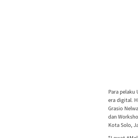
Para pelaku
era digital.
Grasio Nelw
dan Worksho
Kota Solo, J
“Lewat #Mel