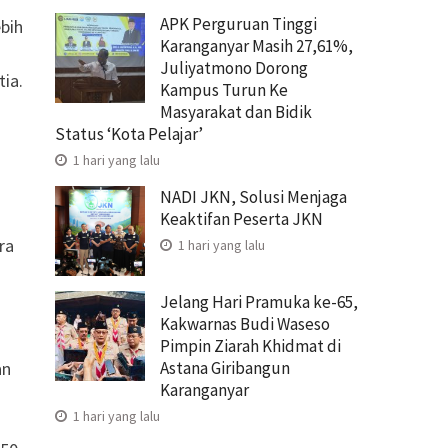
APK Perguruan Tinggi
bih
Karanganyar Masih 27,61%,
Juliyatmono Dorong
tia.
Kampus Turun Ke
Masyarakat dan Bidik
Status ‘Kota Pelajar’
1 hari yang lalu
NADI JKN, Solusi Menjaga
Keaktifan Peserta JKN
ra
1 hari yang lalu
Jelang Hari Pramuka ke-65,
Kakwarnas Budi Waseso
Pimpin Ziarah Khidmat di
Astana Giribangun
an
Karanganyar
1 hari yang lalu