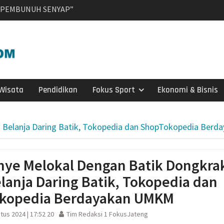
inggi Karanganyar
uliyatmono Dorong
 Masyarakat dan Bidik
jar’
i Menjaga Keaktifan
muka ke-65, Kakwarnas
Wisata
Pendidikan
Fokus Sport
Ekonomi & Bisnis
pin Ziarah Khidmat di
un Karanganyar
odal Sewa Laptop Rp
 Belanja Daring Batik, Tokopedia dan ShopTokopedia Ber
ian CBT Domisili
kelanjutan, IPB
ye Melokal Dengan Batik Dongkra
si Kolaborasi
lanja Daring Batik, Tokopedia dan
a Timor di Surakarta
a dan Kebakaran
kopedia Berdayakan UMKM
ragen Siagakan 479
i Musim Kemarau
tus 2024 | 17:52 20
Tim Redaksi 1 FokusJateng