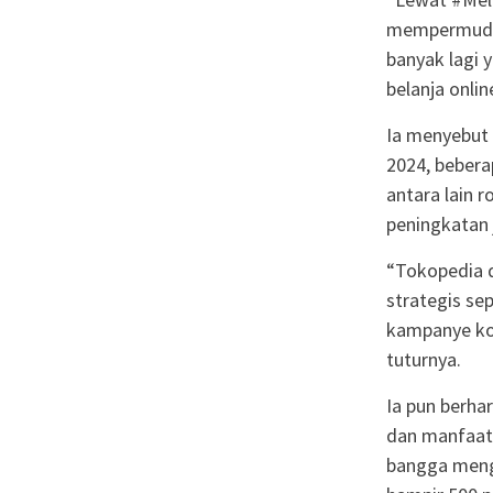
mempermudah
banyak lagi 
belanja onli
Ia menyebut 
2024, bebera
antara lain r
peningkatan j
“Tokopedia 
strategis se
kampanye kol
tuturnya.
Ia pun berh
dan manfaat 
bangga mengg