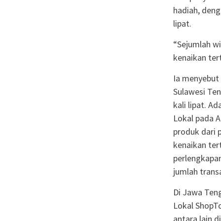
hadiah, denga
lipat.
“Sejumlah wi
kenaikan ter
Ia menyebut w
Sulawesi Ten
kali lipat. 
Lokal pada A
produk dari 
kenaikan tert
perlengkapan
jumlah transa
Di Jawa Teng
Lokal ShopTo
antara lain 