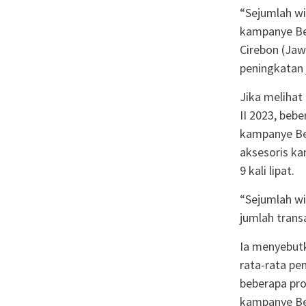
“Sejumlah wi
kampanye Bel
Cirebon (Jaw
peningkatan j
Jika melihat
II 2023, beb
kampanye Bel
aksesoris ka
9 kali lipat.
“Sejumlah wi
jumlah trans
Ia menyebutk
rata-rata pen
beberapa pro
kampanye Bel