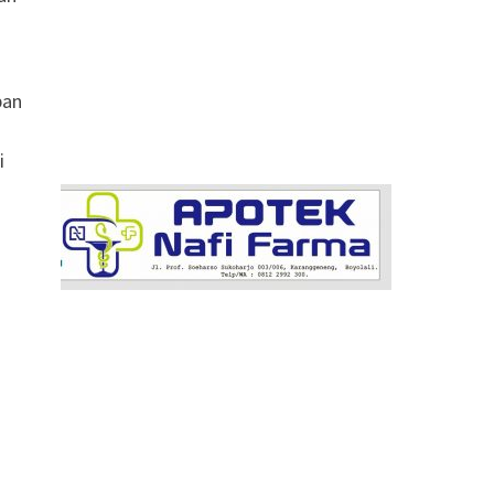
pan
i