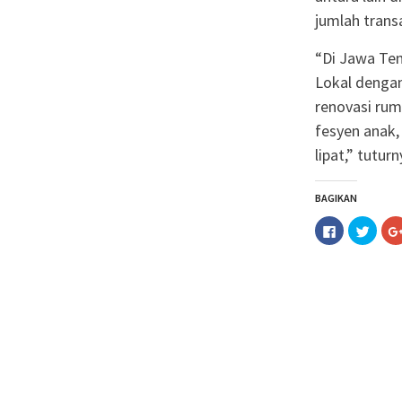
jumlah transa
“Di Jawa Ten
Lokal dengan
renovasi rum
fesyen anak,
lipat,” tutur
BAGIKAN
Klik
Klik
untuk
untuk
membagika
berba
di
pada
Facebook(M
Twitt
di
di
jendela
jende
yang
yang
baru)
baru)