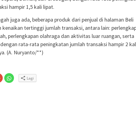
ksi hampir 1,5 kali lipat.
gah juga ada, beberapa produk dari penjual di halaman Beli
 kenaikan tertinggi jumlah transaksi, antara lain: perlengka
ah, perlengkapan olahraga dan aktivitas luar ruangan, serta
 dengan rata-rata peningkatan jumlah transaksi hampir 2 kal
nya. (A. Nuryanto/**)
Klik
Klik
Lagi
untuk
untuk
n
gi
berbagi
berbagi
via
di
embuka
er(Membuka
Google+
WhatsApp(Membuka
(Membuka
di
la
di
jendela
jendela
yang
yang
baru)
baru)