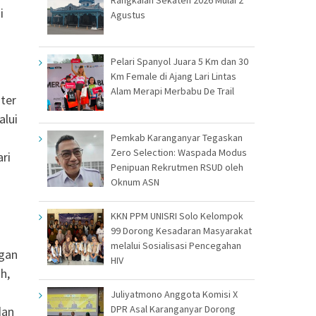
i
Agustus
Pelari Spanyol Juara 5 Km dan 30
Km Female di Ajang Lari Lintas
Alam Merapi Merbabu De Trail
ter
alui
Pemkab Karanganyar Tegaskan
Zero Selection: Waspada Modus
ri
Penipuan Rekrutmen RSUD oleh
Oknum ASN
KKN PPM UNISRI Solo Kelompok
99 Dorong Kesadaran Masyarakat
melalui Sosialisasi Pencegahan
ngan
HIV
h,
Juliyatmono Anggota Komisi X
DPR Asal Karanganyar Dorong
dan