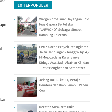
 50
10 TERPOPULER
Warga Notosuman Jayengan Solo
ajin
Hias Gapura Bertuliskan
“JARWONO” Sebagai Simbol
Kampung Toleransi
FPMK Soroti Proyek Peningkatan
al
Jalan Bendungan–Jenggrik Rp 4,7
M Mojogedang Karanganyar:
Diduga Asal Jadi, Abaikan K3, dan
Tuntut Penghentian Sementara
Jelang HUT RI ke-81, Perajin
Bendera dan Umbul-umbul Panen
Cuan
kai
Keraton Surakarta Buka
Rangkaian Sekaten 2026 Mulai 2