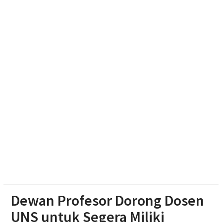
Ketum Bahlil Lahadalia di Panti Asuhan Anak Yatim
Muhammadiyah Sragen
Resmikan Gedung Baru KB Anak Sholeh Ngasem,
Bupati Karanganyar Dorong Lingkungan Belajar
Adaptif
Emak-emak Desa Nepen Antusias Ikuti Lomba
Agustusan 2026
Dewan Profesor Dorong Dosen
UNS untuk Segera Miliki