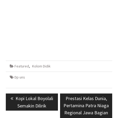
Featured
,
Kolom Didik
Dp uns
Navigasi
Previous
Kopi Lokal Boyolali
Next
Prestasi Kelas Dunia,
pos
post:
Pertamina Patra Niaga
post:
Semakin Dilirik
Regional Jawa Bagian