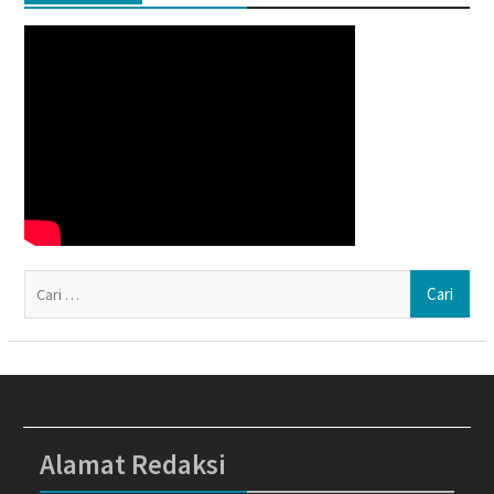
Ca
un
Alamat Redaksi