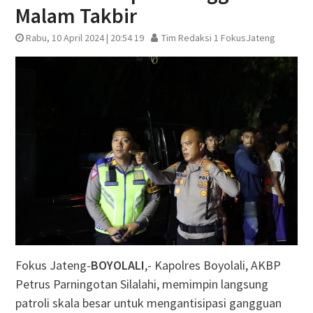
Malam Takbir
Rabu, 10 April 2024 | 20:54 19
Tim Redaksi 1 FokusJateng
Fokus Jateng-
BOYOLALI
,- Kapolres Boyolali, AKBP
Petrus Parningotan Silalahi, memimpin langsung
patroli skala besar untuk mengantisipasi gangguan