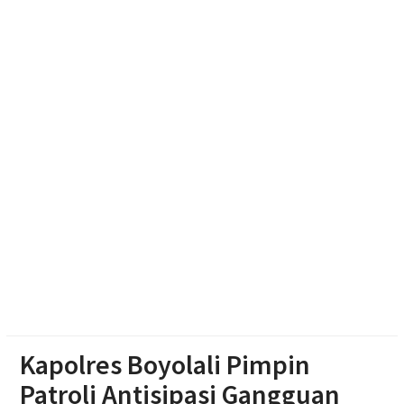
Giribangun Karanganyar
Peternak Solo Raya Protes Pakan Mahal, Aset Mulai
Jadi Korban
Dukung Kota Berkelanjutan, IPB University Inisiasi
Kolaborasi Pengelolaan Rusa Timor di Surakarta
Waspada Karhutla dan Kebakaran Rumah, Polres
Sragen Siagakan 479 Personel Hadapi Musim
Kemarau
Kapolres Boyolali Pimpin
Patroli Antisipasi Gangguan