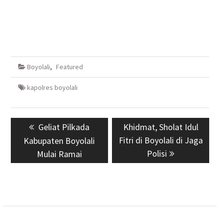
Boyolali
,
Featured
kapolres boyolali
Navigasi
Previous
Geliat Pilkada
Next
Khidmat, Sholat Idul
pos
post:
Fitri di Boyolali di Jaga
post:
Kabupaten Boyolali
Polisi
Mulai Ramai