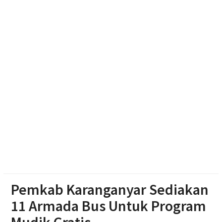
Polsek Jenar Sragen Selesaikan Kasus Pencurian
Jagung Setengah Karung Secara Restorative
Justice
Mengintip Tradisi Sebaran Apem Keong Mas di
Pengging
Pemkab Karanganyar Sediakan
11 Armada Bus Untuk Program