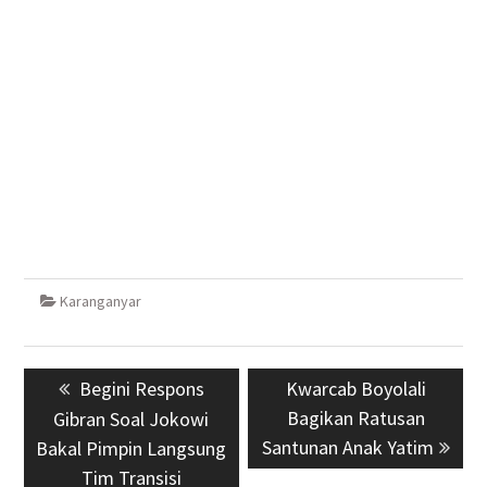
Karanganyar
Navigasi
Previous
Begini Respons
Next
Kwarcab Boyolali
pos
post:
post:
Bagikan Ratusan
Gibran Soal Jokowi
Santunan Anak Yatim
Bakal Pimpin Langsung
Tim Transisi