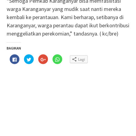
“Semoga Pemkab Karanganyar bisa memfasilitasi
warga Karanganyar yang mudik saat nanti mereka
kembali ke perantauan. Kami berharap, setibanya di
Karanganyar, warga perantau dapat ikut berkontribusi
menggeliatkan perekomian,” tandasnya. ( kc/bre)
BAGIKAN
Klik
Klik
Klik
Klik
Lagi
untuk
untuk
untuk
untuk
membagikan
berbagi
berbagi
berbagi
di
pada
via
di
Facebook(Membuka
Twitter(Membuka
Google+
WhatsApp(Membuka
di
di
(Membuka
di
jendela
jendela
di
jendela
yang
yang
jendela
yang
baru)
baru)
yang
baru)
baru)