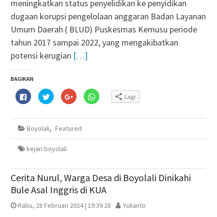
meningkatkan status penyelidikan ke penyidikan
dugaan korupsi pengelolaan anggaran Badan Layanan
Umum Daerah ( BLUD) Puskesmas Kemusu periode
tahun 2017 sampai 2022, yang mengakibatkan
potensi kerugian
[…]
BAGIKAN
Klik
Klik
Klik
Klik
Lagi
untuk
untuk
untuk
untuk
membagikan
berbagi
berbagi
berbagi
di
pada
via
di
Facebook(Membuka
Twitter(Membuka
Google+
WhatsApp(Membuka
di
di
(Membuka
di
Boyolali
,
Featured
jendela
jendela
di
jendela
yang
yang
jendela
yang
baru)
baru)
yang
baru)
baru)
kejari boyolali
Cerita Nurul, Warga Desa di Boyolali Dinikahi
Bule Asal Inggris di KUA
Rabu, 28 Februari 2024 | 19:39 28
Yulianto