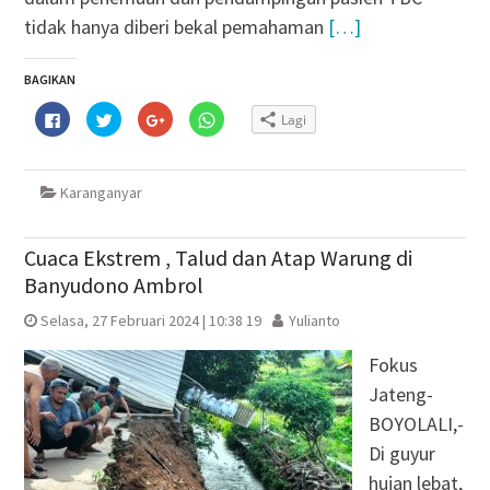
tidak hanya diberi bekal pemahaman
[…]
BAGIKAN
Klik
Klik
Klik
Klik
Lagi
untuk
untuk
untuk
untuk
membagikan
berbagi
berbagi
berbagi
di
pada
via
di
Facebook(Membuka
Twitter(Membuka
Google+
WhatsApp(Membuka
di
di
(Membuka
di
Karanganyar
jendela
jendela
di
jendela
yang
yang
jendela
yang
baru)
baru)
yang
baru)
baru)
Cuaca Ekstrem , Talud dan Atap Warung di
Banyudono Ambrol
Selasa, 27 Februari 2024 | 10:38 19
Yulianto
Fokus
Jateng-
BOYOLALI,-
Di guyur
hujan lebat,