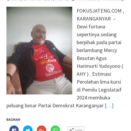
FOKUSJATENG.COM ,
KARANGANYAR –
Dewi fortuna
sepertinya sedang
berpihak pada partai
berlambang Mercy
Besutan Agus
Harimurti Yudoyono (
AHY ) . Estimasi
Perolehan lima kursi
di Pemilu Legislataif
2024 membuka
peluang besar Partai Demokrat Karanganyar
[…]
BAGIKAN
Klik
Klik
Klik
Klik
Lagi