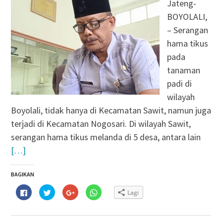
Jateng-
BOYOLALI,
– Serangan
hama tikus
pada
tanaman
padi di
wilayah
Boyolali, tidak hanya di Kecamatan Sawit, namun juga
terjadi di Kecamatan Nogosari. Di wilayah Sawit,
serangan hama tikus melanda di 5 desa, antara lain
[…]
BAGIKAN
Klik
Klik
Klik
Klik
Lagi
untuk
untuk
untuk
untuk
membagikan
berbagi
berbagi
berbagi
di
pada
via
di
Facebook(Membuka
Twitter(Membuka
Google+
WhatsApp(Membuka
di
di
(Membuka
di