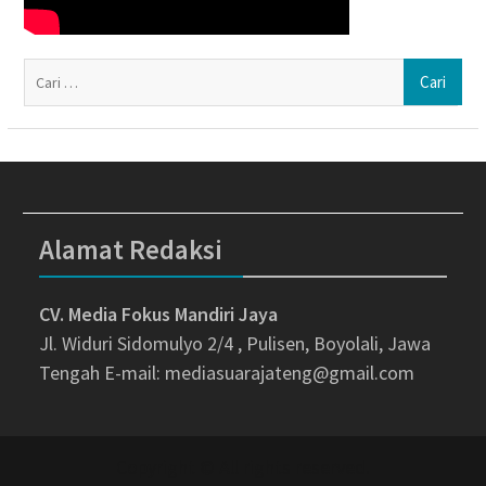
Ca
un
Alamat Redaksi
CV. Media Fokus Mandiri Jaya
Jl. Widuri Sidomulyo 2/4 , Pulisen, Boyolali, Jawa
Tengah
E-mail: mediasuarajateng@gmail.com
Copyright © All rights reserved.