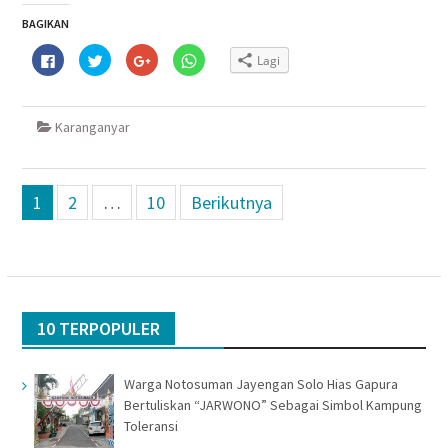
BAGIKAN
Klik
Klik
Klik
Klik
Lagi
untuk
untuk
untuk
untuk
membagikan
berbagi
berbagi
berbagi
di
pada
via
di
Facebook(Membuka
Twitter(Membuka
Google+
WhatsApp(Membuka
di
di
(Membuka
di
Karanganyar
jendela
jendela
di
jendela
yang
yang
jendela
yang
baru)
baru)
yang
baru)
baru)
Navigasi
1
2
…
10
Berikutnya
pos
10 TERPOPULER
Warga Notosuman Jayengan Solo Hias Gapura
Bertuliskan “JARWONO” Sebagai Simbol Kampung
Toleransi