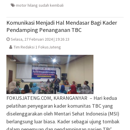
baru)
baru)
yang
baru)
baru)
motor hilang sudah kembali
Komunikasi Menjadi Hal Mendasar Bagi Kader
Pendamping Penanganan TBC
Selasa, 27 Februari 2024 | 19:26 23
Tim Redaksi 1 FokusJateng
FOKUSJATENG.COM, KARANGANYAR – Hari kedua
pelatihan penyegaran kader komunitas TBC yang
diselenggarakan oleh Mentari Sehat Indonesia (MSI)
berlangsung luar biasa. Kader sebagai ujung tombak
dalam penemuan dan pendampingan pasien TBC