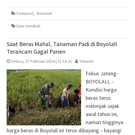
di
pada
via
di
Facebook(Membuka
Twitter(Membuka
Google+
WhatsApp(Membuka
di
di
(Membuka
di
Featured
,
Nasional
jendela
jendela
di
jendela
yang
yang
jendela
yang
baru)
baru)
yang
baru)
baru)
bule menikah
Saat Beras Mahal, Tanaman Padi di Boyolali
Terancam Gagal Panen
Selasa, 27 Februari 2024 | 21:16 21
Yulianto
Fokus Jateng-
BOYOLALI, –
Kondisi harga
beras terus
melonjak sejak
awal tahun ini,
namun tingginya
harga beras di Boyolali ini terus dibayang – bayangi