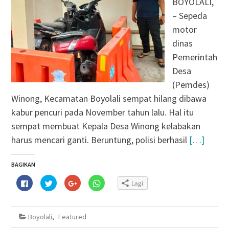
BOYOLALI,
– Sepeda
motor
dinas
Pemerintah
Desa
(Pemdes)
Winong, Kecamatan Boyolali sempat hilang dibawa
kabur pencuri pada November tahun lalu. Hal itu
sempat membuat Kepala Desa Winong kelabakan
harus mencari ganti. Beruntung, polisi berhasil
[…]
BAGIKAN
Klik
Klik
Klik
Klik
Lagi
untuk
untuk
untuk
untuk
membagikan
berbagi
berbagi
berbagi
di
pada
via
di
Facebook(Membuka
Twitter(Membuka
Google+
WhatsApp(Membuka
di
di
(Membuka
di
Boyolali
,
Featured
jendela
jendela
di
jendela
yang
yang
jendela
yang