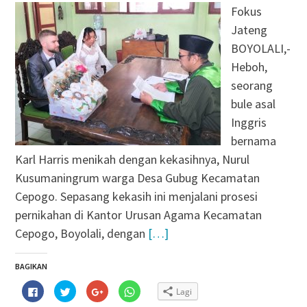
Fokus
Jateng
BOYOLALI,-
Heboh,
seorang
bule asal
Inggris
bernama
Karl Harris menikah dengan kekasihnya, Nurul
Kusumaningrum warga Desa Gubug Kecamatan
Cepogo. Sepasang kekasih ini menjalani prosesi
pernikahan di Kantor Urusan Agama Kecamatan
Cepogo, Boyolali, dengan
[…]
BAGIKAN
Klik
Klik
Klik
Klik
Lagi
untuk
untuk
untuk
untuk
membagikan
berbagi
berbagi
berbagi