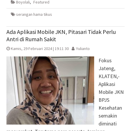
Boyolali
,
Featured
jendela
jendela
di
jendela
yang
yang
jendela
yang
baru)
baru)
yang
baru)
baru)
serangan hama tikus
Ada Aplikasi Mobile JKN, Pitasari Tidak Perlu
Antri di Rumah Sakit
Kamis, 29 Februari 2024 | 19:11 30
Yulianto
Fokus
Jateng,
KLATEN,-
Aplikasi
Mobile JKN
BPJS
Kesehatan
semakin
diminati