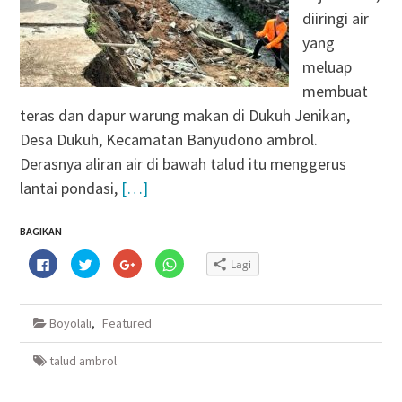
diiringi air
yang
meluap
membuat
teras dan dapur warung makan di Dukuh Jenikan,
Desa Dukuh, Kecamatan Banyudono ambrol.
Derasnya aliran air di bawah talud itu menggerus
lantai pondasi,
[…]
BAGIKAN
Klik
Klik
Klik
Klik
Lagi
untuk
untuk
untuk
untuk
membagikan
berbagi
berbagi
berbagi
di
pada
via
di
Facebook(Membuka
Twitter(Membuka
Google+
WhatsApp(Membuka
di
di
(Membuka
di
Boyolali
,
Featured
jendela
jendela
di
jendela
yang
yang
jendela
yang
baru)
baru)
yang
baru)
baru)
talud ambrol