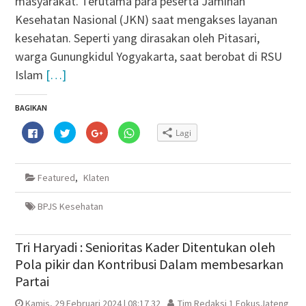
masyarakat. Terutama para peserta Jaminan
Kesehatan Nasional (JKN) saat mengakses layanan
kesehatan. Seperti yang dirasakan oleh Pitasari,
warga Gunungkidul Yogyakarta, saat berobat di RSU
Islam
[…]
BAGIKAN
Klik
Klik
Klik
Klik
Lagi
untuk
untuk
untuk
untuk
membagikan
berbagi
berbagi
berbagi
di
pada
via
di
Facebook(Membuka
Twitter(Membuka
Google+
WhatsApp(Membuka
di
di
(Membuka
di
Featured
,
Klaten
jendela
jendela
di
jendela
yang
yang
jendela
yang
baru)
baru)
yang
baru)
baru)
BPJS Kesehatan
Tri Haryadi : Senioritas Kader Ditentukan oleh
Pola pikir dan Kontribusi Dalam membesarkan
Partai
Kamis, 29 Februari 2024 | 08:17 32
Tim Redaksi 1 FokusJateng