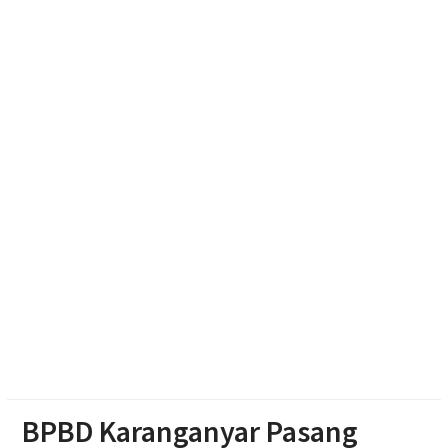
Capaian Sudah Tembus 82,55%
Polres Boyolali Ungkap Kasus Jambret, Pelaku
Dibekuk di Tengaran
Patroli Medsos Jadi Instruksi Kapolres Sragen,
Bhabinkamtibmas Diminta Deteksi Gangguan
Kamtibmas Sejak Dini
BPBD Karanganyar Pasang