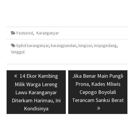
Featured
,
Karanganyar
bpbd karanganyar
,
karangpandan
,
longsor
,
mojogedang
,
tanggul
Navigasi
Previous
14 Ekor Kambing
Next
Jika Benar Main Pungli
pos
post:
post:
Prona, Kades Mliwis
Milik Warga Lereng
Cepogo Boyolali
Lawu Karanganyar
Terancam Sanksi Berat
Diterkam Harimau, Ini
Kondisinya