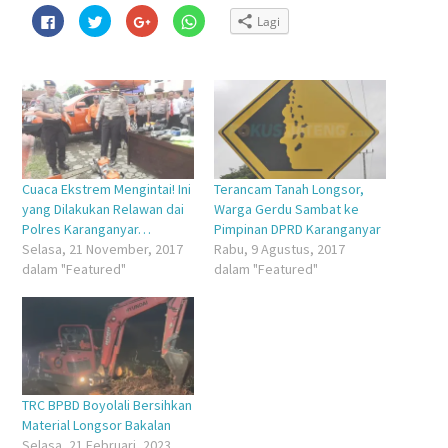
Klik
Klik
Klik
Klik
Lagi
untuk
untuk
untuk
untuk
membagikan
berbagi
berbagi
berbagi
di
pada
via
di
Facebook(Membuka
Twitter(Membuka
Google+
WhatsApp(Membuka
di
di
(Membuka
di
jendela
jendela
di
jendela
yang
yang
jendela
yang
baru)
baru)
yang
baru)
baru)
Cuaca Ekstrem Mengintai! Ini
Terancam Tanah Longsor,
yang Dilakukan Relawan dai
Warga Gerdu Sambat ke
Polres Karanganyar…
Pimpinan DPRD Karanganyar
Selasa, 21 November, 2017
Rabu, 9 Agustus, 2017
dalam "Featured"
dalam "Featured"
TRC BPBD Boyolali Bersihkan
Material Longsor Bakalan
Selasa, 21 Februari, 2023