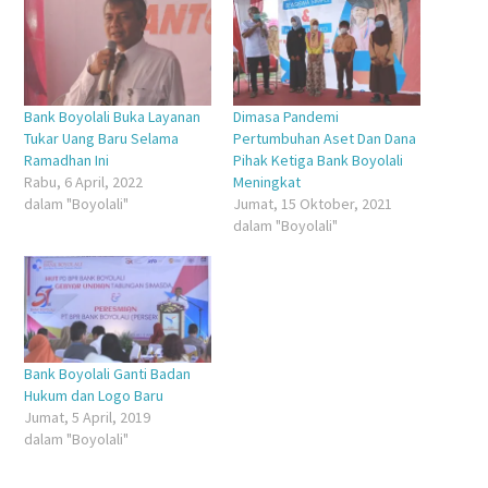
jendela
jendela
di
jendela
yang
yang
jendela
yang
baru)
baru)
yang
baru)
baru)
Bank Boyolali Buka Layanan
Dimasa Pandemi
Tukar Uang Baru Selama
Pertumbuhan Aset Dan Dana
Ramadhan Ini
Pihak Ketiga Bank Boyolali
Rabu, 6 April, 2022
Meningkat
dalam "Boyolali"
Jumat, 15 Oktober, 2021
dalam "Boyolali"
Bank Boyolali Ganti Badan
Hukum dan Logo Baru
Jumat, 5 April, 2019
dalam "Boyolali"