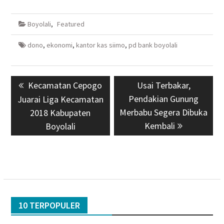
Boyolali
,
Featured
dono
,
ekonomi
,
kantor kas siimo
,
pd bank boyolali
Navigasi
Previous
Kecamatan Cepogo
Next
Usai Terbakar,
pos
post:
Pendakian Gunung
post:
Juarai Liga Kecamatan
Merbabu Segera Dibuka
2018 Kabupaten
Kembali
Boyolali
10 TERPOPULER