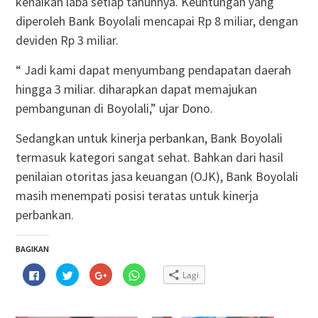
kenaikan laba setiap tahunnya. Keuntungan yang
diperoleh Bank Boyolali mencapai Rp 8 miliar, dengan
deviden Rp 3 miliar.
“ Jadi kami dapat menyumbang pendapatan daerah
hingga 3 miliar. diharapkan dapat memajukan
pembangunan di Boyolali,” ujar Dono.
Sedangkan untuk kinerja perbankan, Bank Boyolali
termasuk kategori sangat sehat. Bahkan dari hasil
penilaian otoritas jasa keuangan (OJK), Bank Boyolali
masih menempati posisi teratas untuk kinerja
perbankan.
BAGIKAN
Klik
Klik
Klik
Klik
Lagi
untuk
untuk
untuk
untuk
membagikan
berbagi
berbagi
berbagi
di
pada
via
di
Facebook(Membuka
Twitter(Membuka
Google+
WhatsApp(Membuka
di
di
(Membuka
di