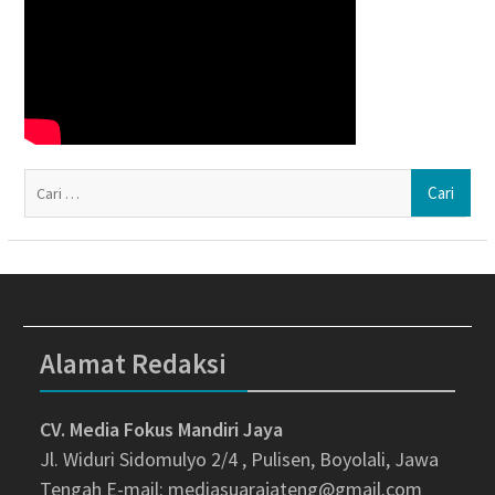
Ca
un
Alamat Redaksi
CV. Media Fokus Mandiri Jaya
Jl. Widuri Sidomulyo 2/4 , Pulisen, Boyolali, Jawa
Tengah
E-mail: mediasuarajateng@gmail.com