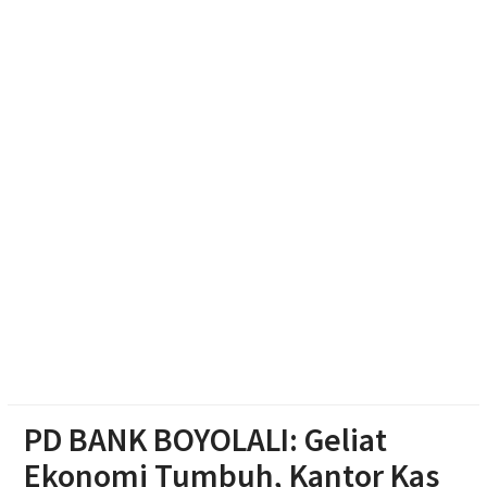
Adaptif
Emak-emak Desa Nepen Antusias Ikuti Lomba
Agustusan 2026
Muktamar Nasyiatul Aisyiyah Pilih 13 Formatur
Periode 2026-2030
Paylater Ancam Ketahanan Keluarga, Literasi
Keuangan jadi Benteng Utama
PD BANK BOYOLALI: Geliat
Ekonomi Tumbuh, Kantor Kas