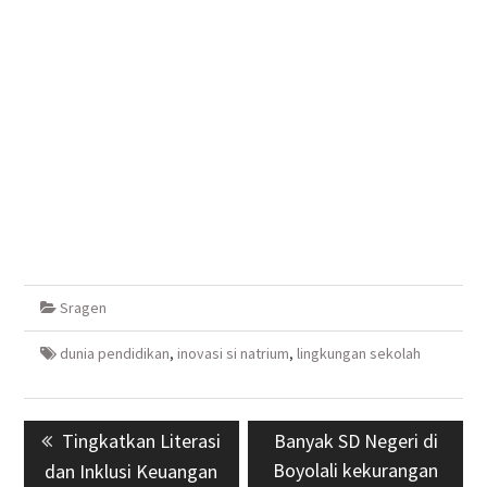
Sragen
dunia pendidikan
,
inovasi si natrium
,
lingkungan sekolah
Navigasi
Previous
Tingkatkan Literasi
Next
Banyak SD Negeri di
pos
post:
Boyolali kekurangan
post:
dan Inklusi Keuangan