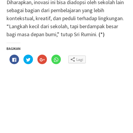
Diharapkan, inovasi ini bisa diadopsi oleh sekolah lain
sebagai bagian dari pembelajaran yang lebih
kontekstual, kreatif, dan peduli terhadap lingkungan.
“Langkah kecil dari sekolah, tapi berdampak besar
bagi masa depan bumi,” tutup Sri Rumini.
(*)
BAGIKAN
Klik
Klik
Klik
Klik
Lagi
untuk
untuk
untuk
untuk
membagikan
berbagi
berbagi
berbagi
di
pada
via
di
Facebook(Membuka
Twitter(Membuka
Google+
WhatsApp(Membuka
di
di
(Membuka
di
jendela
jendela
di
jendela
yang
yang
jendela
yang
baru)
baru)
yang
baru)
baru)