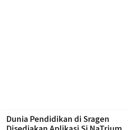
Dua Pria Asal Grobogan Ditangkap Saat Hendak
Edarkan Narkoba di Boyolali
Dunia Pendidikan di Sragen
Disediakan Aplikasi Si NaTrium