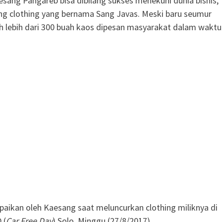
esang Pangareb bisa dibilang sukses menekuni dunia bisnis,
ang clothing yang bernama Sang Javas. Meski baru seumur
h lebih dari 300 buah kaos dipesan masyarakat dalam waktu
mpaikan oleh Kaesang saat meluncurkan clothing miliknya di
 (
Car Free Day
) Solo, Minggu (27/8/2017).