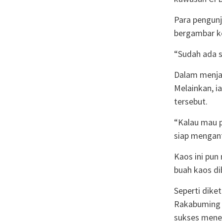
Para pengunj
bergambar ke
“Sudah ada s
Dalam menjal
Melainkan, i
tersebut.
“Kalau mau p
siap mengant
Kaos ini pun
buah kaos di
Seperti dike
Rakabuming R
sukses menek