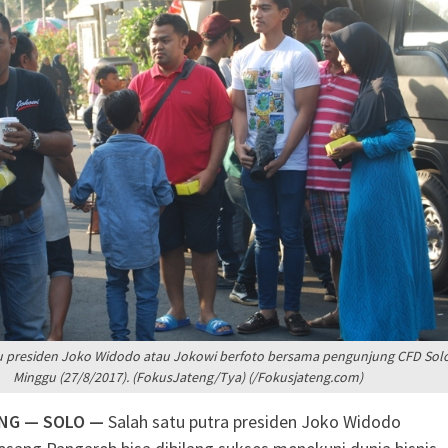
ah Dorong Kader
andiri di Era Digital
adma: Saat Restoran
ng Kecil untuk
 presiden Joko Widodo atau Jokowi berfoto bersama pengunjung CFD Solo
Minggu (27/8/2017). (FokusJateng/Tya) (/Fokusjateng.com)
NG — SOLO —
Salah satu putra presiden Joko Widodo