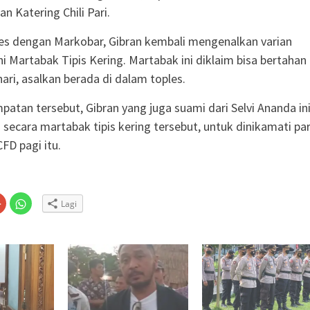
n Katering Chili Pari.
es dengan Markobar, Gibran kembali mengenalkan varian
ni Martabak Tipis Kering. Martabak ini diklaim bisa bertahan
ari, asalkan berada di dalam toples.
atan tersebut, Gibran yang juga suami dari Selvi Ananda in
ecara martabak tipis kering tersebut, untuk dinikamati pa
FD pagi itu.
Klik
Klik
Lagi
untuk
untuk
n
gi
berbagi
berbagi
via
di
embuka
er(Membuka
Google+
WhatsApp(Membuka
(Membuka
di
la
di
jendela
jendela
yang
yang
baru)
baru)