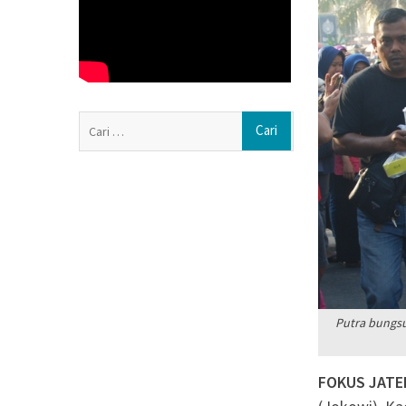
Nasyiatul Aisyiy
Perempuan Muda M
Jajan Lokal by P
Memburu Pedaga
Berbagi Rezeki
Cari
untuk:
Putra bungsu
FOKUS JATE