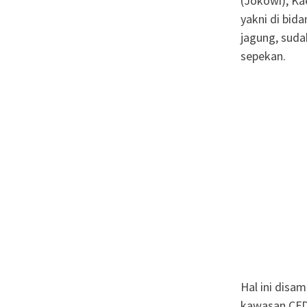
(Jokowi), Ka
yakni di bid
jagung, suda
sepekan.
Hal ini disa
kawasan CFD