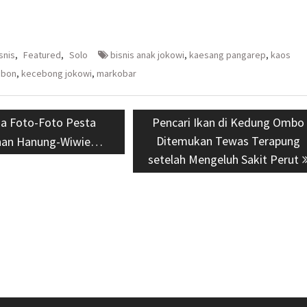
snis
,
Featured
,
Solo
bisnis anak jokowi
,
kaesang pangarep
,
kaos
ebon
,
kecebong jokowi
,
markobar
ious
Dia Foto-Foto Pesta
Next
Pencari Ikan di Kedung Ombo
:
post:
Ditemukan Tewas Terapung
han Hanung-Wiwie…
setelah Mengeluh Sakit Perut