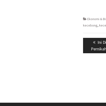
Ekonomi & Bi
kecebong
,
kec
Navigasi
Prev
Ini 
pos
post
Pernika