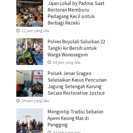
Jajan Lokal by Padma: Saat
Restoran Memburu
Pedagang Kecil untuk
Berbagi Rezeki
12 jam yang lalu
Polres Boyolali Salurkan 22
Tangki Air Bersih untuk
Warga Wonosegoro
19 jam yang lalu
Polsek Jenar Sragen
Selesaikan Kasus Pencurian
Jagung Setengah Karung
Secara Restorative Justice
24 jam yang lalu
Mengintip Tradisi Sebaran
Apem Keong Mas di
Pengging
24 jam yang lalu