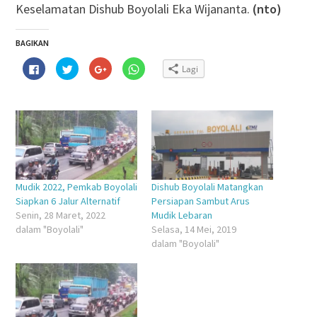
Keselamatan Dishub Boyolali Eka Wijananta.
(nto)
BAGIKAN
Klik
Klik
Klik
Klik
Lagi
untuk
untuk
untuk
untuk
membagikan
berbagi
berbagi
berbagi
di
pada
via
di
Facebook(Membuka
Twitter(Membuka
Google+
WhatsApp(Membuka
di
di
(Membuka
di
jendela
jendela
di
jendela
yang
yang
jendela
yang
baru)
baru)
yang
baru)
baru)
Mudik 2022, Pemkab Boyolali
Dishub Boyolali Matangkan
Siapkan 6 Jalur Alternatif
Persiapan Sambut Arus
Senin, 28 Maret, 2022
Mudik Lebaran
dalam "Boyolali"
Selasa, 14 Mei, 2019
dalam "Boyolali"