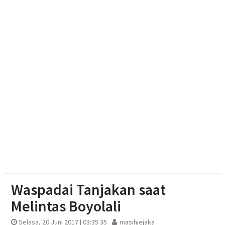
Haedar Nashir Ingatkan Muktamar Nasyiatul
Aisyiyah Utamakan Persaudaraan
Muktamar Nasyiatul Aisyiyah Pilih 13 Formatur
Periode 2026-2030
Paylater Ancam Ketahanan Keluarga, Literasi
Keuangan jadi Benteng Utama
Waspadai Tanjakan saat
Melintas Boyolali
Selasa, 20 Juni 2017 | 03:35 35
masihjejaka