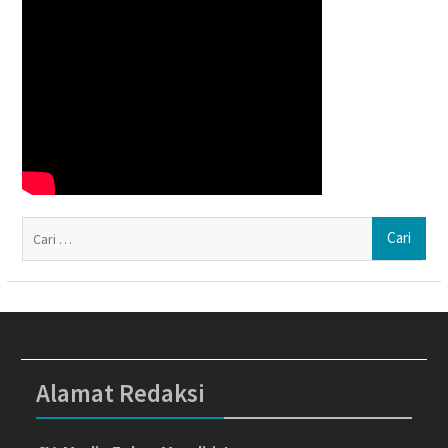
Ca
un
Alamat Redaksi