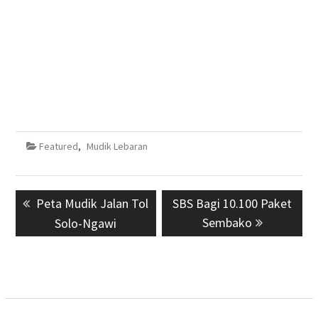
Featured
,
Mudik Lebaran
Navigasi
Previous
Peta Mudik Jalan Tol
Next
SBS Bagi 10.100 Paket
pos
post:
post:
Sembako
Solo-Ngawi