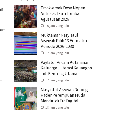
Emak-emak Desa Nepen
an
Antusias Ikuti Lomba
g
Agustusan 2026
10 jam yang lalu
but
Muktamar Nasyiatul
Aisyiyah Pilih 13 Formatur
Periode 2026-2030
17 jam yang lalu
Paylater Ancam Ketahanan
Keluarga, Literasi Keuangan
jadi Benteng Utama
17 jam yang lalu
an
Nasyiatul Aisyiyah Dorong
Kader Perempuan Muda
Mandiri di Era Digital
18 jam yang lalu