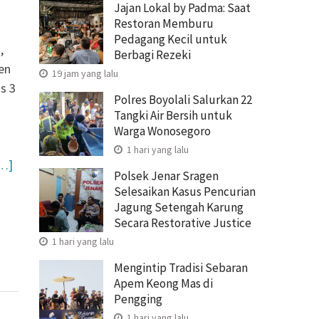
Jajan Lokal by Padma: Saat
Restoran Memburu
Pedagang Kecil untuk
,
Berbagi Rezeki
en
19 jam yang lalu
s 3
Polres Boyolali Salurkan 22
Tangki Air Bersih untuk
Warga Wonosegoro
1 hari yang lalu
…]
Polsek Jenar Sragen
Selesaikan Kasus Pencurian
Jagung Setengah Karung
Secara Restorative Justice
1 hari yang lalu
Mengintip Tradisi Sebaran
Apem Keong Mas di
Pengging
1 hari yang lalu