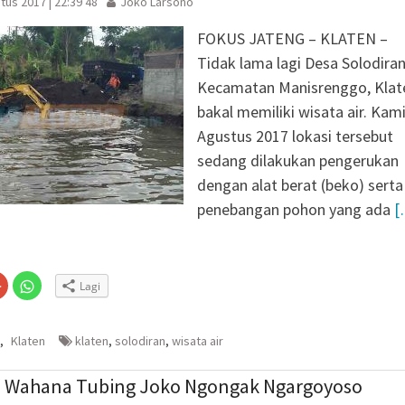
tus 2017 | 22:39 48
Joko Larsono
FOKUS JATENG – KLATEN –
Tidak lama lagi Desa Solodiran
Kecamatan Manisrenggo, Klat
bakal memiliki wisata air. Kami
Agustus 2017 lokasi tersebut
sedang dilakukan pengerukan
dengan alat berat (beko) serta
penebangan pohon yang ada
[
Klik
Klik
Lagi
untuk
untuk
n
gi
berbagi
berbagi
via
di
embuka
er(Membuka
Google+
WhatsApp(Membuka
(Membuka
di
,
Klaten
klaten
,
solodiran
,
wisata air
la
di
jendela
jendela
yang
yang
baru)
baru)
 Wahana Tubing Joko Ngongak Ngargoyoso