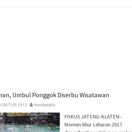
baru)
aran, Umbul Ponggok Diserbu Wisatawan
 2017 | 01:19 13
masihjejaka
FOKUS JATENG-KLATEN–
Momen libur Lebaran 2017