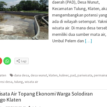
daerah (PAD), Desa Wunut,
etum Bahlil Lahadalia
Kecamatan Tulung, Klaten, ak
Anak Yatim
mengembangkan potensi yan
Sragen
ada di wilayah setempat. Yakni
g Baru KB Anak Sholeh
wisata air. Di mana desa terse
 Karanganyar Dorong
memiliki dua sumber mata air,
jar Adaptif
Umbul Pelem dan
[…]
Klik
Klik
Lagi
untuk
untuk
n
gi
berbagi
berbagi
via
di
embuka
er(Membuka
Google+
WhatsApp(Membuka
(Membuka
di
laten
dana desa
,
desa wunut
,
klaten
,
kuliner
,
pad
,
pariwisata
,
permain
la
di
jendela
jendela
yang
nsi desa
,
tulung
,
wisata air
yang
baru)
baru)
sata Air Topang Ekonomi Warga Solodiran
go Klaten