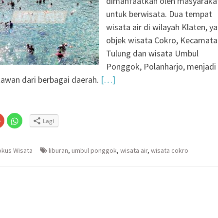
dimanfaatkan oleh masyaraka
untuk berwisata. Dua tempat
wisata air di wilayah Klaten, ya
objek wisata Cokro, Kecamata
Tulung dan wisata Umbul
Ponggok, Polanharjo, menjadi
tawan dari berbagai daerah.
[…]
Klik
Klik
Lagi
untuk
untuk
n
gi
berbagi
berbagi
via
di
embuka
er(Membuka
Google+
WhatsApp(Membuka
(Membuka
di
okus Wisata
liburan
,
umbul ponggok
,
wisata air
,
wisata cokro
la
di
jendela
jendela
yang
yang
baru)
baru)