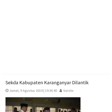
Bambu di Mojosongo
Kontingen Pramuka Boyolali Dilepas Menuju
Jamnas XII Cibubur
Bangunkan Lahan Tidur di Jateng, Ahmad Luthfi
Targetkan Revola Direplikasi di 35 Daerah
Sekda Kabupaten Karanganyar Dilantik
Jumat, 9 Agustus 2019 | 19:36 40
Suroto