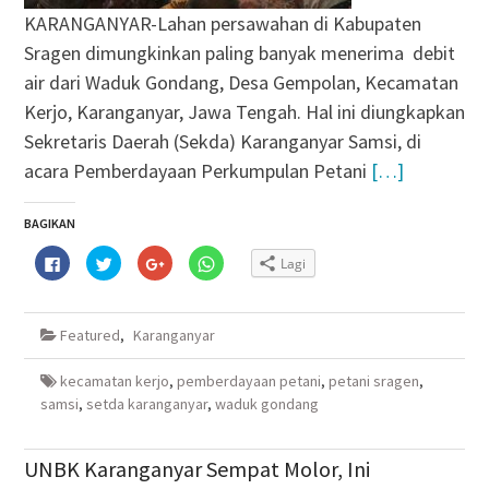
KARANGANYAR-Lahan persawahan di Kabupaten
Sragen dimungkinkan paling banyak menerima debit
air dari Waduk Gondang, Desa Gempolan, Kecamatan
Kerjo, Karanganyar, Jawa Tengah. Hal ini diungkapkan
Sekretaris Daerah (Sekda) Karanganyar Samsi, di
acara Pemberdayaan Perkumpulan Petani
[…]
BAGIKAN
Klik
Klik
Klik
Klik
Lagi
untuk
untuk
untuk
untuk
membagikan
berbagi
berbagi
berbagi
di
pada
via
di
Facebook(Membuka
Twitter(Membuka
Google+
WhatsApp(Membuka
di
di
(Membuka
di
Featured
,
Karanganyar
jendela
jendela
di
jendela
yang
yang
jendela
yang
baru)
baru)
yang
baru)
baru)
kecamatan kerjo
,
pemberdayaan petani
,
petani sragen
,
samsi
,
setda karanganyar
,
waduk gondang
UNBK Karanganyar Sempat Molor, Ini