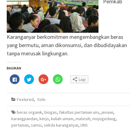
Pemkab
Karanganyar berkomitmen mengembangkan beras
yang bermutu, aman dikonsumsi, dan dibudidayakan
tanpa merusak lingkungan.
BAGIKAN
Klik
Klik
Klik
Klik
Lagi
untuk
untuk
untuk
untuk
membagikan
berbagi
berbagi
berbagi
di
pada
via
di
Facebook(Membuka
Twitter(Membuka
Google+
WhatsApp(Membuka
di
di
(Membuka
di
Featured
,
Solo
jendela
jendela
di
jendela
yang
yang
jendela
yang
baru)
baru)
yang
baru)
baru)
beras organik
,
biogas
,
fakultas pertanian uns
,
jenawi
,
karangpandan
,
kerjo
,
kuliah umum
,
matesih
,
mojogedang
,
pertanian
,
samsi
,
sekda karanganyar
,
UNS