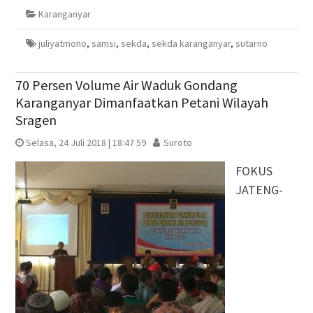
di
di
(Membuka
di
Karanganyar
jendela
jendela
di
jendela
yang
yang
jendela
yang
baru)
baru)
yang
baru)
baru)
juliyatmono
,
samsi
,
sekda
,
sekda karanganyar
,
sutarno
70 Persen Volume Air Waduk Gondang
Karanganyar Dimanfaatkan Petani Wilayah
Sragen
Selasa, 24 Juli 2018 | 18:47 59
Suroto
FOKUS
JATENG-