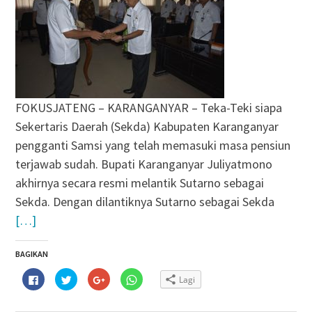
FOKUSJATENG – KARANGANYAR – Teka-Teki siapa
Sekertaris Daerah (Sekda) Kabupaten Karanganyar
pengganti Samsi yang telah memasuki masa pensiun
terjawab sudah. Bupati Karanganyar Juliyatmono
akhirnya secara resmi melantik Sutarno sebagai
Sekda. Dengan dilantiknya Sutarno sebagai Sekda
[…]
BAGIKAN
Klik
Klik
Klik
Klik
Lagi
untuk
untuk
untuk
untuk
membagikan
berbagi
berbagi
berbagi
di
pada
via
di
Facebook(Membuka
Twitter(Membuka
Google+
WhatsApp(Membuka