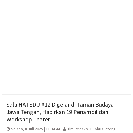
Boyolali
KKN Kelompok 1 Desa Brangkal: Program Kerja
Individu Tingkatkan Digitalisasi UMKM melalui
Pembuatan Google Maps bagi UMKM
Rumah Warga Kemusu Hangus Terbakar, Polisi
Lakukan Penyelidikan
Polres Boyolali Ungkap Kasus Jambret, Pelaku
Dibekuk di Tengaran
Sala HATEDU #12 Digelar di Taman Budaya
Jawa Tengah, Hadirkan 19 Penampil dan
Workshop Teater
Selasa, 8 Juli 2025 | 11:34 44
Tim Redaksi 1 FokusJateng