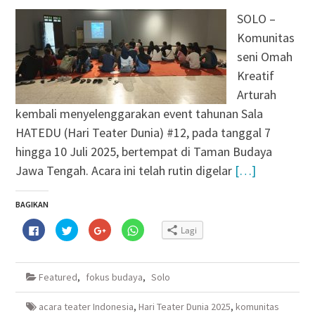
SOLO –
Komunitas
seni Omah
Kreatif
Arturah
kembali menyelenggarakan event tahunan Sala
HATEDU (Hari Teater Dunia) #12, pada tanggal 7
hingga 10 Juli 2025, bertempat di Taman Budaya
Jawa Tengah. Acara ini telah rutin digelar
[…]
BAGIKAN
Klik
Klik
Klik
Klik
Lagi
untuk
untuk
untuk
untuk
membagikan
berbagi
berbagi
berbagi
di
pada
via
di
Facebook(Membuka
Twitter(Membuka
Google+
WhatsApp(Membuka
di
di
(Membuka
di
Featured
,
fokus budaya
,
Solo
jendela
jendela
di
jendela
yang
yang
jendela
yang
baru)
baru)
yang
baru)
baru)
acara teater Indonesia
,
Hari Teater Dunia 2025
,
komunitas