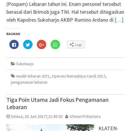
(Pospam) Lebaran tahun ini. Enam personel tersebut
berasal dari Brimob juga TNI. Hal tersebut ditegaskan
oleh Kapolres Sukoharjo AKBP Rumino Ardano di
[…]
BAGIKAN
Klik
Klik
Klik
Klik
Lagi
untuk
untuk
untuk
untuk
membagikan
berbagi
berbagi
berbagi
di
pada
via
di
Facebook(Membuka
Twitter(Membuka
Google+
WhatsApp(Membuka
di
di
(Membuka
di
Sukoharjo
jendela
jendela
di
jendela
yang
yang
jendela
yang
baru)
baru)
yang
baru)
baru)
mudik lebaran 2071
,
Operasi Ramadniya Candi 2017
,
pengamanan lebaran
Tiga Poin Utama Jadi Fokus Pengamanan
Lebaran
Selasa, 20 Juni 2017 | 21:49 20
Ichwan Prihantoro
KLATEN-