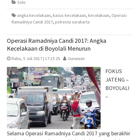
Solo
jendela
jendela
di
jendela
yang
yang
jendela
yang
baru)
baru)
yang
baru)
baru)
angka kecelakaan
,
kasus kecelakaan
,
kecelakaan
,
Operasi
Ramadniya Candi 2017
,
polresta surakarta
Operasi Ramadniya Candi 2017: Angka
Kecelakaan di Boyolali Menurun
Rabu, 5 Juli 2017 | 17:15 25
Gunawan
FOKUS
JATENG –
BOYOLALI
–
Selama Operasi Ramadniya Candi 2017 yang berakhir