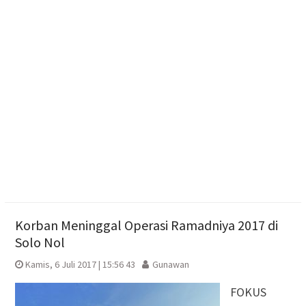
Dibekuk di Tengaran
Diduga Karena Lapuk, Rumah Warga Sambi Roboh.
Bhabinkamtibmas Gotong Royong, Salurkan
Bantuan
Pilgub Jateng 2029, Pemprov Siapkan Dana
Cadangan Rp1,2 Triliun
Korban Meninggal Operasi Ramadniya 2017 di
Solo Nol
Kamis, 6 Juli 2017 | 15:56 43
Gunawan
FOKUS