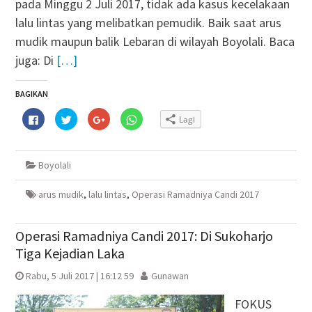
pada Minggu 2 Juli 2017, tidak ada kasus kecelakaan
lalu lintas yang melibatkan pemudik. Baik saat arus
mudik maupun balik Lebaran di wilayah Boyolali. Baca
juga: Di
[…]
BAGIKAN
Klik
Klik
Klik
Klik
Lagi
untuk
untuk
untuk
untuk
membagikan
berbagi
berbagi
berbagi
di
pada
via
di
Facebook(Membuka
Twitter(Membuka
Google+
WhatsApp(Membuka
di
di
(Membuka
di
Boyolali
jendela
jendela
di
jendela
yang
yang
jendela
yang
baru)
baru)
yang
baru)
baru)
arus mudik
,
lalu lintas
,
Operasi Ramadniya Candi 2017
Operasi Ramadniya Candi 2017: Di Sukoharjo
Tiga Kejadian Laka
Rabu, 5 Juli 2017 | 16:12 59
Gunawan
FOKUS