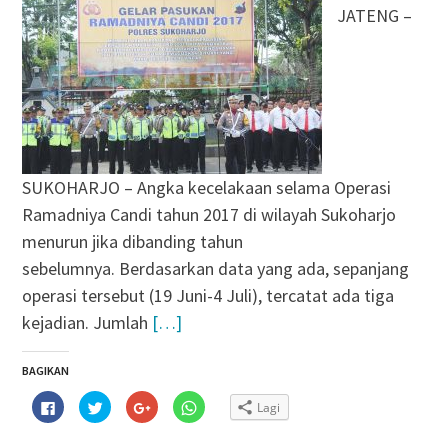
JATENG –
SUKOHARJO – Angka kecelakaan selama Operasi
Ramadniya Candi tahun 2017 di wilayah Sukoharjo
menurun jika dibanding tahun
sebelumnya. Berdasarkan data yang ada, sepanjang
operasi tersebut (19 Juni-4 Juli), tercatat ada tiga
kejadian. Jumlah
[…]
BAGIKAN
Klik
Klik
Klik
Klik
Lagi
untuk
untuk
untuk
untuk
membagikan
berbagi
berbagi
berbagi
di
pada
via
di