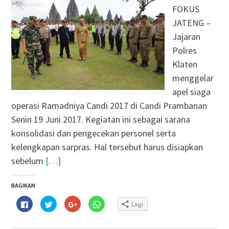
FOKUS
JATENG –
Jajaran
Polres
Klaten
menggelar
apel siaga
operasi Ramadniya Candi 2017 di Candi Prambanan
Senin 19 Juni 2017. Kegiatan ini sebagai sarana
konsolidasi dan pengecekan personel serta
kelengkapan sarpras. Hal tersebut harus disiapkan
sebelum
[…]
BAGIKAN
Klik
Klik
Klik
Klik
Lagi
untuk
untuk
untuk
untuk
membagikan
berbagi
berbagi
berbagi
di
pada
via
di
Facebook(Membuka
Twitter(Membuka
Google+
WhatsApp(Membuka