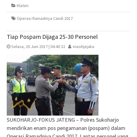
di
di
(Membuka
di
Klaten
jendela
jendela
di
jendela
yang
yang
jendela
yang
baru)
baru)
yang
baru)
baru)
Operasi Ramadniya Candi 2017
Tiap Pospam Dijaga 25-30 Personel
Selasa, 20 Juni 2017 | 04:40 32
masihjejaka
SUKOHARJO-FOKUS JATENG – Polres Sukoharjo
mendirikan enam pos pengamanan (pospam) dalam
Operasi Ramadniya Candi 2017. Lantas personel yang