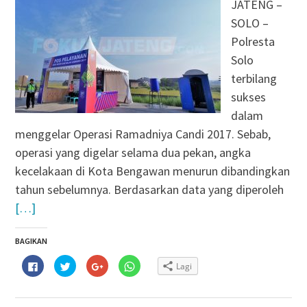
JATENG –
SOLO –
Polresta
Solo
terbilang
sukses
dalam
menggelar Operasi Ramadniya Candi 2017. Sebab,
operasi yang digelar selama dua pekan, angka
kecelakaan di Kota Bengawan menurun dibandingkan
tahun sebelumnya. Berdasarkan data yang diperoleh
[…]
BAGIKAN
Klik
Klik
Klik
Klik
Lagi
untuk
untuk
untuk
untuk
membagikan
berbagi
berbagi
berbagi
di
pada
via
di
Facebook(Membuka
Twitter(Membuka
Google+
WhatsApp(Membuka
di
di
(Membuka
di