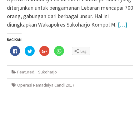
diterjunkan untuk pengamanan Lebaran mencapai 700
orang, gabungan dari berbagai unsur. Hal ini
diungkapkan Wakapolres Sukoharjo Kompol M.
[…]
BAGIKAN
Klik
Klik
Klik
Klik
Lagi
untuk
untuk
untuk
untuk
membagikan
berbagi
berbagi
berbagi
di
pada
via
di
Facebook(Membuka
Twitter(Membuka
Google+
WhatsApp(Membuka
di
di
(Membuka
di
Featured
,
Sukoharjo
jendela
jendela
di
jendela
yang
yang
jendela
yang
baru)
baru)
yang
baru)
baru)
Operasi Ramadniya Candi 2017