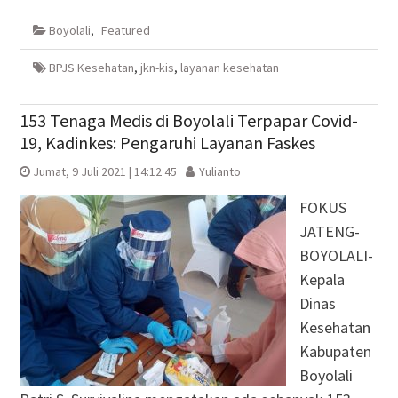
Facebook(Membuka
Twitter(Membuka
Google+
WhatsApp(Membuka
di
di
(Membuka
di
Boyolali
,
Featured
jendela
jendela
di
jendela
yang
yang
jendela
yang
baru)
baru)
yang
baru)
baru)
BPJS Kesehatan
,
jkn-kis
,
layanan kesehatan
153 Tenaga Medis di Boyolali Terpapar Covid-
19, Kadinkes: Pengaruhi Layanan Faskes
Jumat, 9 Juli 2021 | 14:12 45
Yulianto
FOKUS
JATENG-
BOYOLALI-
Kepala
Dinas
Kesehatan
Kabupaten
Boyolali