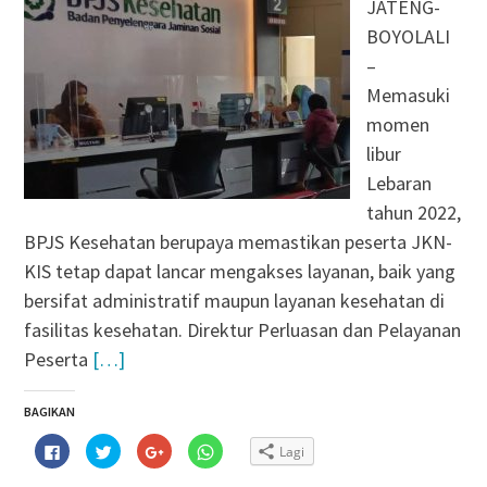
JATENG-
BOYOLALI
–
Memasuki
momen
libur
Lebaran
tahun 2022,
BPJS Kesehatan berupaya memastikan peserta JKN-
KIS tetap dapat lancar mengakses layanan, baik yang
bersifat administratif maupun layanan kesehatan di
fasilitas kesehatan. Direktur Perluasan dan Pelayanan
Peserta
[…]
BAGIKAN
Klik
Klik
Klik
Klik
Lagi
untuk
untuk
untuk
untuk
membagikan
berbagi
berbagi
berbagi
di
pada
via
di