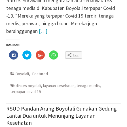
Ratri S. Survivalina mengatakan ada sebanyak 153
tenaga medis di Kabupaten Boyolali terpapar Covid
-19. “Mereka yang terpapar Covid 19 terdiri tenaga
medis, perawat, hingga bidan. Mereka juga
bersinggungan
[…]
BAGIKAN
Klik
Klik
Klik
Klik
Lagi
untuk
untuk
untuk
untuk
membagikan
berbagi
berbagi
berbagi
di
pada
via
di
Facebook(Membuka
Twitter(Membuka
Google+
WhatsApp(Membuka
di
di
(Membuka
di
Boyolali
,
Featured
jendela
jendela
di
jendela
yang
yang
jendela
yang
baru)
baru)
yang
baru)
baru)
dinkes boyolali
,
layanan kesehatan
,
tenaga medis
,
terpapar covid-19
RSUD Pandan Arang Boyolali Gunakan Gedung
Lantai Dua untuk Menunjang Layanan
Kesehatan