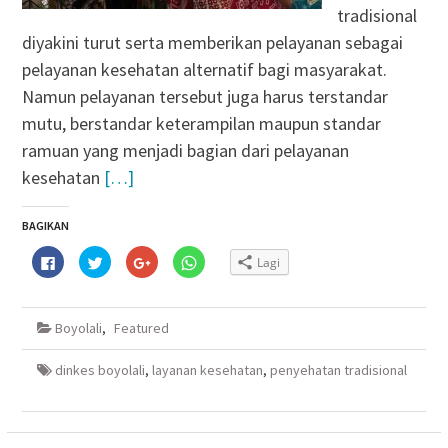
tradisional
diyakini turut serta memberikan pelayanan sebagai
pelayanan kesehatan alternatif bagi masyarakat.
Namun pelayanan tersebut juga harus terstandar
mutu, berstandar keterampilan maupun standar
ramuan yang menjadi bagian dari pelayanan
kesehatan
[…]
BAGIKAN
Klik
Klik
Klik
Klik
Lagi
untuk
untuk
untuk
untuk
membagikan
berbagi
berbagi
berbagi
di
pada
via
di
Facebook(Membuka
Twitter(Membuka
Google+
WhatsApp(Membuka
di
di
(Membuka
di
Boyolali
,
Featured
jendela
jendela
di
jendela
yang
yang
jendela
yang
baru)
baru)
yang
baru)
baru)
dinkes boyolali
,
layanan kesehatan
,
penyehatan tradisional