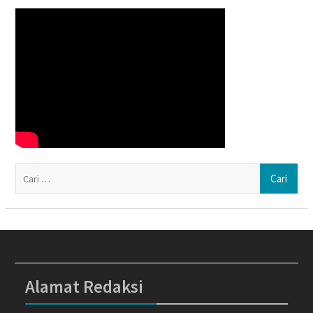
Ca
un
Alamat Redaksi