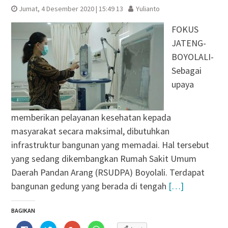
Jumat, 4 Desember 2020 | 15:49 13
Yulianto
FOKUS
JATENG-
BOYOLALI-
Sebagai
upaya
memberikan pelayanan kesehatan kepada
masyarakat secara maksimal, dibutuhkan
infrastruktur bangunan yang memadai. Hal tersebut
yang sedang dikembangkan Rumah Sakit Umum
Daerah Pandan Arang (RSUDPA) Boyolali. Terdapat
bangunan gedung yang berada di tengah
[…]
BAGIKAN
Klik
Klik
Klik
Klik