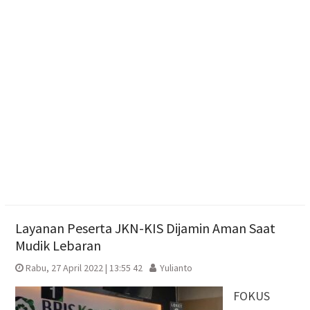
Dibekuk di Tengaran
Diduga Karena Lapuk, Rumah Warga Sambi Roboh.
Bhabinkamtibmas Gotong Royong, Salurkan
Bantuan
Pilgub Jateng 2029, Pemprov Siapkan Dana
Cadangan Rp1,2 Triliun
Layanan Peserta JKN-KIS Dijamin Aman Saat
Mudik Lebaran
Rabu, 27 April 2022 | 13:55 42
Yulianto
FOKUS