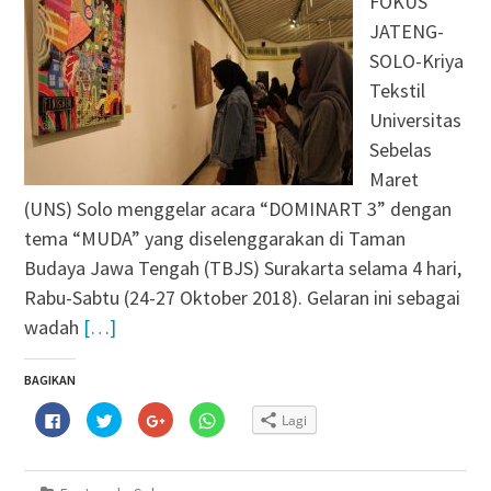
FOKUS
JATENG-
SOLO-Kriya
Tekstil
Universitas
Sebelas
Maret
(UNS) Solo menggelar acara “DOMINART 3” dengan
tema “MUDA” yang diselenggarakan di Taman
Budaya Jawa Tengah (TBJS) Surakarta selama 4 hari,
Rabu-Sabtu (24-27 Oktober 2018). Gelaran ini sebagai
wadah
[…]
BAGIKAN
Klik
Klik
Klik
Klik
Lagi
untuk
untuk
untuk
untuk
membagikan
berbagi
berbagi
berbagi
di
pada
via
di
Facebook(Membuka
Twitter(Membuka
Google+
WhatsApp(Membuka
di
di
(Membuka
di