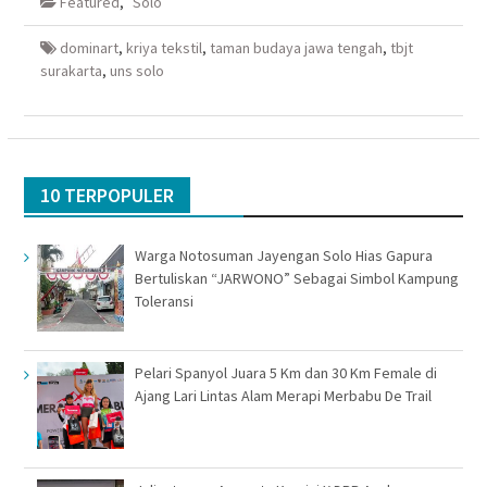
Featured
,
Solo
jendela
jendela
di
jendela
yang
yang
jendela
yang
baru)
baru)
yang
baru)
baru)
dominart
,
kriya tekstil
,
taman budaya jawa tengah
,
tbjt
surakarta
,
uns solo
10 TERPOPULER
Warga Notosuman Jayengan Solo Hias Gapura
Bertuliskan “JARWONO” Sebagai Simbol Kampung
Toleransi
Pelari Spanyol Juara 5 Km dan 30 Km Female di
Ajang Lari Lintas Alam Merapi Merbabu De Trail