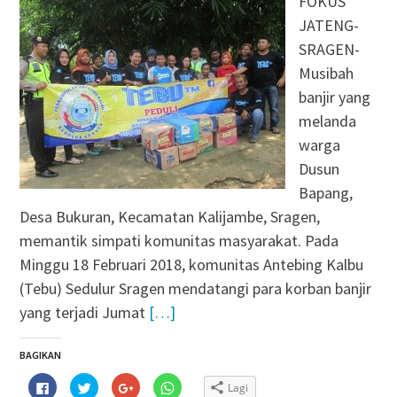
FOKUS
JATENG-
SRAGEN-
Musibah
banjir yang
melanda
warga
Dusun
Bapang,
Desa Bukuran, Kecamatan Kalijambe, Sragen,
memantik simpati komunitas masyarakat. Pada
Minggu 18 Februari 2018, komunitas Antebing Kalbu
(Tebu) Sedulur Sragen mendatangi para korban banjir
yang terjadi Jumat
[…]
BAGIKAN
Klik
Klik
Klik
Klik
Lagi
untuk
untuk
untuk
untuk