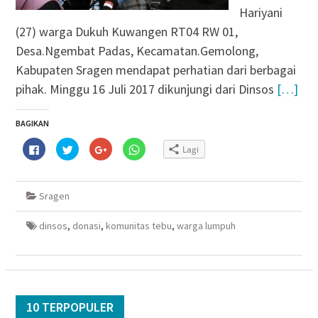
Hariyani
(27) warga Dukuh Kuwangen RT04 RW 01,
Desa.Ngembat Padas, Kecamatan.Gemolong,
Kabupaten Sragen mendapat perhatian dari berbagai
pihak. Minggu 16 Juli 2017 dikunjungi dari Dinsos
[…]
BAGIKAN
Klik
Klik
Klik
Klik
Lagi
untuk
untuk
untuk
untuk
membagikan
berbagi
berbagi
berbagi
di
pada
via
di
Facebook(Membuka
Twitter(Membuka
Google+
WhatsApp(Membuka
di
di
(Membuka
di
Sragen
jendela
jendela
di
jendela
yang
yang
jendela
yang
baru)
baru)
yang
baru)
baru)
dinsos
,
donasi
,
komunitas tebu
,
warga lumpuh
10 TERPOPULER