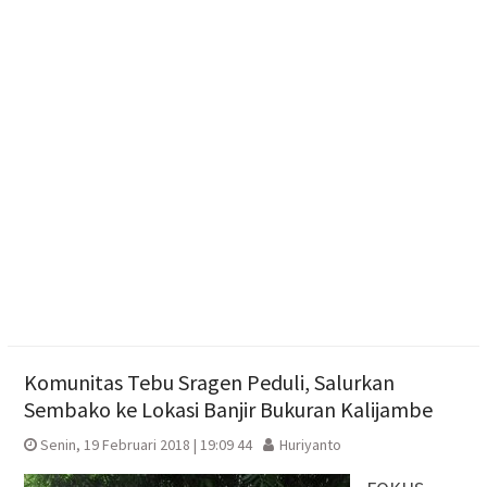
Pengging
Pengurus DPD Partai Golkar Sragen Rayakan Ultah
Ketum Bahlil Lahadalia di Panti Asuhan Anak Yatim
Muhammadiyah Sragen
Resmikan Gedung Baru KB Anak Sholeh Ngasem,
Bupati Karanganyar Dorong Lingkungan Belajar
Adaptif
Komunitas Tebu Sragen Peduli, Salurkan
Sembako ke Lokasi Banjir Bukuran Kalijambe
Senin, 19 Februari 2018 | 19:09 44
Huriyanto