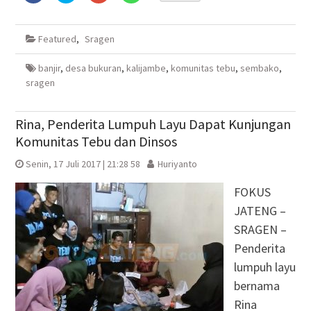
membagikan
berbagi
berbagi
berbagi
di
pada
via
di
Facebook(Membuka
Twitter(Membuka
Google+
WhatsApp(Membuka
di
di
(Membuka
di
Featured
,
Sragen
jendela
jendela
di
jendela
yang
yang
jendela
yang
baru)
baru)
yang
baru)
baru)
banjir
,
desa bukuran
,
kalijambe
,
komunitas tebu
,
sembako
,
sragen
Rina, Penderita Lumpuh Layu Dapat Kunjungan
Komunitas Tebu dan Dinsos
Senin, 17 Juli 2017 | 21:28 58
Huriyanto
FOKUS
JATENG –
SRAGEN –
Penderita
lumpuh layu
bernama
Rina