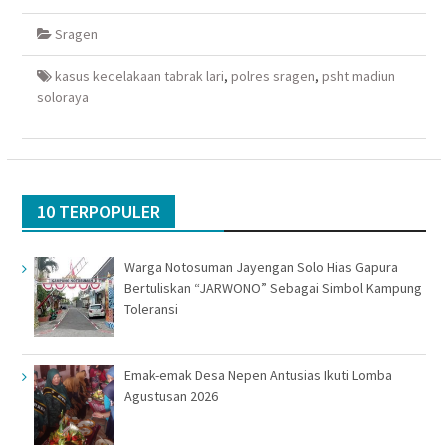
Facebook(Membuka
Twitter(Membuka
Google+
WhatsApp(Membuka
di
di
(Membuka
di
Sragen
jendela
jendela
di
jendela
yang
yang
jendela
yang
baru)
baru)
yang
baru)
baru)
kasus kecelakaan tabrak lari
,
polres sragen
,
psht madiun
soloraya
10 TERPOPULER
Warga Notosuman Jayengan Solo Hias Gapura
Bertuliskan “JARWONO” Sebagai Simbol Kampung
Toleransi
Emak-emak Desa Nepen Antusias Ikuti Lomba
Agustusan 2026