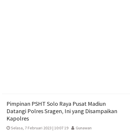
Adaptif
Emak-emak Desa Nepen Antusias Ikuti Lomba
Agustusan 2026
Optimalisasi Branding dan Digital Marketing UMKM
melalui Desain Kemasan dan Banner
Aksi Cepat Polisi Padamkan Kebakaran Lahan
Bambu di Mojosongo
Pimpinan PSHT Solo Raya Pusat Madiun
Datangi Polres Sragen, Ini yang Disampaikan
Kapolres
Selasa, 7 Februari 2023 | 10:07 19
Gunawan