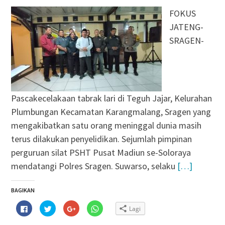
FOKUS
JATENG-
SRAGEN-
Pascakecelakaan tabrak lari di Teguh Jajar, Kelurahan
Plumbungan Kecamatan Karangmalang, Sragen yang
mengakibatkan satu orang meninggal dunia masih
terus dilakukan penyelidikan. Sejumlah pimpinan
perguruan silat PSHT Pusat Madiun se-Soloraya
mendatangi Polres Sragen. Suwarso, selaku
[…]
BAGIKAN
Klik
Klik
Klik
Klik
Lagi
untuk
untuk
untuk
untuk
membagikan
berbagi
berbagi
berbagi
di
pada
via
di