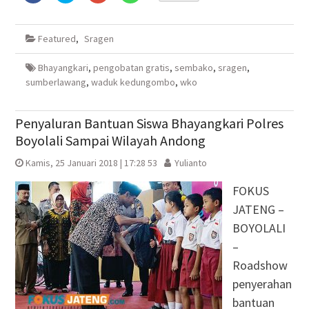
membagikan
berbagi
berbagi
berbagi
di
pada
via
di
Facebook(Membuka
Twitter(Membuka
Google+
WhatsApp(Membuka
di
di
(Membuka
di
Featured
,
Sragen
jendela
jendela
di
jendela
yang
yang
jendela
yang
baru)
baru)
yang
baru)
baru)
Bhayangkari
,
pengobatan gratis
,
sembako
,
sragen
,
sumberlawang
,
waduk kedungombo
,
wko
Penyaluran Bantuan Siswa Bhayangkari Polres
Boyolali Sampai Wilayah Andong
Kamis, 25 Januari 2018 | 17:28 53
Yulianto
FOKUS
JATENG –
BOYOLALI
–
Roadshow
penyerahan
bantuan