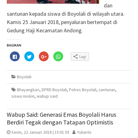
dan
santunan kepada siswa di Boyolali di wilayah utara.
Kamis 25 Januari 2018, penyaluran bertempat di
Gedung Haji Kecamatan Andong.
BAGIKAN
Klik
Klik
Klik
Klik
Lagi
untuk
untuk
untuk
untuk
membagikan
berbagi
berbagi
berbagi
di
pada
via
di
Facebook(Membuka
Twitter(Membuka
Google+
WhatsApp(Membuka
di
di
(Membuka
di
Boyolali
jendela
jendela
di
jendela
yang
yang
jendela
yang
baru)
baru)
yang
baru)
baru)
Bhayangkari
,
DPRD Boyolali
,
Polres Boyolali
,
santunan
,
siswa miskin
,
wabup said
Wabup Said: Generasi Emas Boyolali Harus
Berdiri Tegak dengan Tatapan Optimistis
Senin, 22 Januari 2018 | 15:01 03
Yulianto