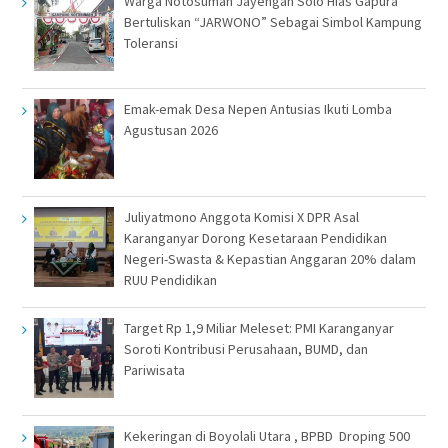
Warga Notosuman Jayengan Solo Hias Gapura
Bertuliskan “JARWONO” Sebagai Simbol Kampung
Toleransi
Emak-emak Desa Nepen Antusias Ikuti Lomba
Agustusan 2026
Juliyatmono Anggota Komisi X DPR Asal
Karanganyar Dorong Kesetaraan Pendidikan
Negeri-Swasta & Kepastian Anggaran 20% dalam
RUU Pendidikan
Target Rp 1,9 Miliar Meleset: PMI Karanganyar
Soroti Kontribusi Perusahaan, BUMD, dan
Pariwisata
Kekeringan di Boyolali Utara , BPBD Droping 500