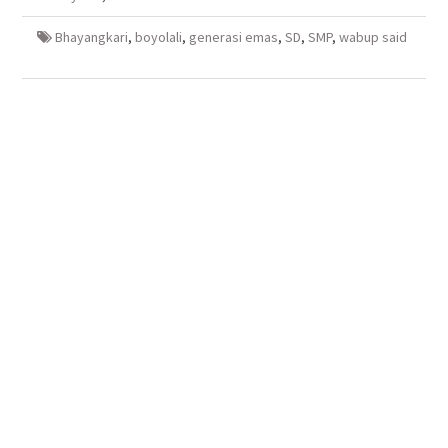
yang
yang
jendela
yang
baru)
baru)
yang
baru)
baru)
Bhayangkari
,
boyolali
,
generasi emas
,
SD
,
SMP
,
wabup said