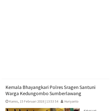
Paylater Ancam Ketahanan Keluarga, Literasi
Keuangan jadi Benteng Utama
Penutupan Muktamar ke-15 NA, Rektor UMS
Umumkan Siapkan Beasiswa bagi Kader Nasyiatul
Aisyiyah
Monica Subastia Terpilih Pimpin Nasyiatul Aisyiyah
2026-2030
Kemala Bhayangkari Polres Sragen Santuni
Warga Kedungombo Sumberlawang
Kamis, 15 Februari 2018 | 13:53 54
Huriyanto