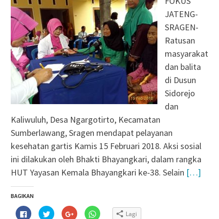
FOKUS
JATENG-
SRAGEN-
Ratusan
masyarakat
dan balita
di Dusun
Sidorejo
dan
Kaliwuluh, Desa Ngargotirto, Kecamatan
Sumberlawang, Sragen mendapat pelayanan
kesehatan gartis Kamis 15 Februari 2018. Aksi sosial
ini dilakukan oleh Bhakti Bhayangkari, dalam rangka
HUT Yayasan Kemala Bhayangkari ke-38. Selain
[…]
BAGIKAN
Klik
Klik
Klik
Klik
Lagi
untuk
untuk
untuk
untuk