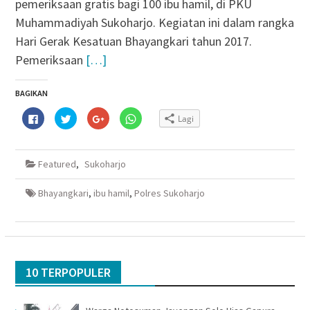
pemeriksaan gratis bagi 100 ibu hamil, di PKU
Muhammadiyah Sukoharjo. Kegiatan ini dalam rangka
Hari Gerak Kesatuan Bhayangkari tahun 2017.
Pemeriksaan
[…]
BAGIKAN
Klik
Klik
Klik
Klik
Lagi
untuk
untuk
untuk
untuk
membagikan
berbagi
berbagi
berbagi
di
pada
via
di
Facebook(Membuka
Twitter(Membuka
Google+
WhatsApp(Membuka
di
di
(Membuka
di
Featured
,
Sukoharjo
jendela
jendela
di
jendela
yang
yang
jendela
yang
baru)
baru)
yang
baru)
baru)
Bhayangkari
,
ibu hamil
,
Polres Sukoharjo
10 TERPOPULER