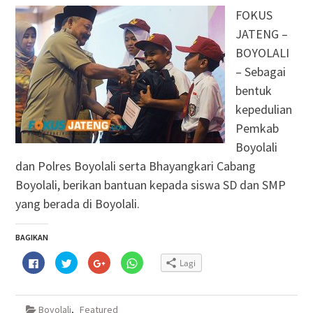
FOKUS
JATENG –
BOYOLALI
– Sebagai
bentuk
kepedulian
Pemkab
Boyolali
dan Polres Boyolali serta Bhayangkari Cabang
Boyolali, berikan bantuan kepada siswa SD dan SMP
yang berada di Boyolali.
BAGIKAN
Klik
Klik
Klik
Klik
Lagi
untuk
untuk
untuk
untuk
membagikan
berbagi
berbagi
berbagi
di
pada
via
di
Facebook(Membuka
Twitter(Membuka
Google+
WhatsApp(Membuka
di
di
(Membuka
di
Boyolali
,
Featured
jendela
jendela
di
jendela