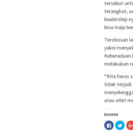
tersebut unt
terangkat, se
leadership-ny
bisa maju b
Terobosan la
yakni menyel
Keberadaan 
melakukan re
“Kita harus 
tidak terjad
menyelenggar
atau atlet m
BAGIKAN
Klik
Klik
untuk
untuk
membagika
berba