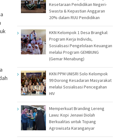
Kesetaraan Pendidikan Negeri-
Swasta & Kepastian Anggaran
ta
20% dalam RUU Pendidikan
h
tuk
KKN Kelompok 1 Desa Brangkal:
Program Kerja Individu,
Sosialisasi Pengelolaan Keuangan
melalui Program GEMBUNG
(Gemar Menabung)
a
KKN PPM UNISRI Solo Kelompok
dah
99 Dorong Kesadaran Masyarakat
melalui Sosialisasi Pencegahan
HIV
Memperkuat Branding Lereng
Lawu: Kopi Jenawi Diolah
Berkualitas untuk Topang
Agrowisata Karanganyar