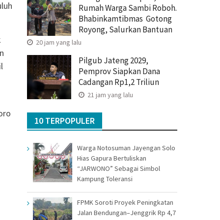
uluh
Rumah Warga Sambi Roboh.
Bhabinkamtibmas Gotong
Royong, Salurkan Bantuan
k
20 jam yang lalu
an
Pilgub Jateng 2029,
l
Pemprov Siapkan Dana
Cadangan Rp1,2 Triliun
21 jam yang lalu
oro
10 TERPOPULER
Warga Notosuman Jayengan Solo
Hias Gapura Bertuliskan
“JARWONO” Sebagai Simbol
Kampung Toleransi
FPMK Soroti Proyek Peningkatan
Jalan Bendungan–Jenggrik Rp 4,7