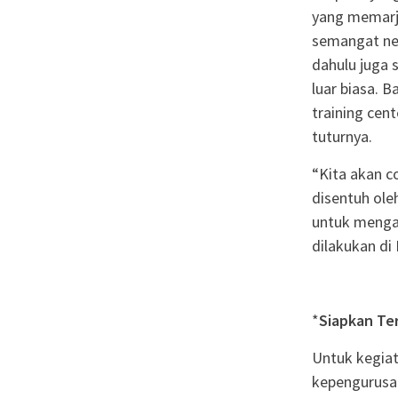
yang memarji
semangat neg
dahulu juga 
luar biasa. 
training cent
tuturnya.
“Kita akan c
disentuh ol
untuk mengan
dilakukan di 
*
Siapkan Te
Untuk kegia
kepengurusa