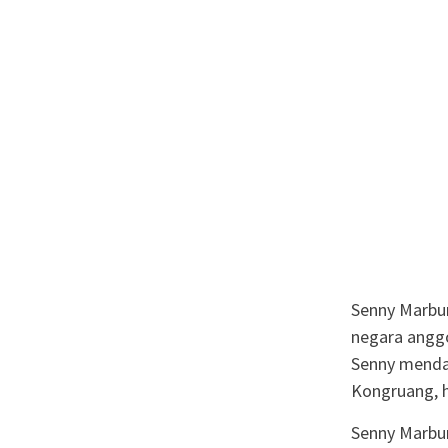
Senny Marbun
negara anggo
Senny mendap
Kongruang, 
Senny Marbu