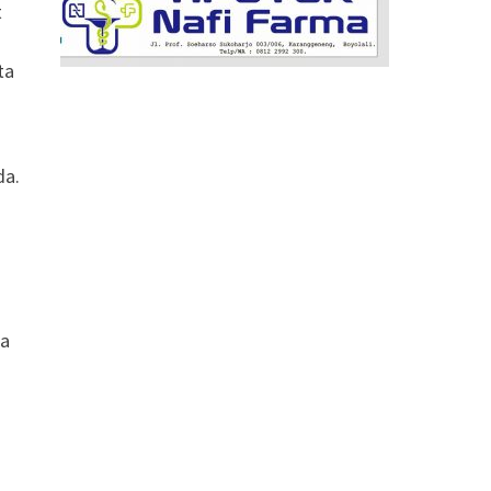
t
ta
da.
la