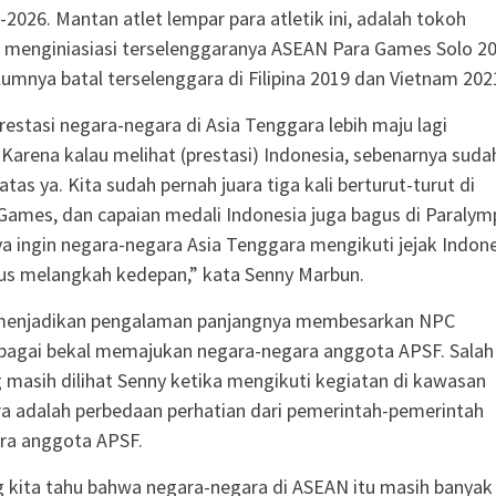
-2026. Mantan atlet lempar para atletik ini, adalah tokoh
 menginiasiasi terselenggaranya ASEAN Para Games Solo 2
lumnya batal terselenggara di Filipina 2019 dan Vietnam 202
prestasi negara-negara di Asia Tenggara lebih maju lagi
Karena kalau melihat (prestasi) Indonesia, sebenarnya suda
as ya. Kita sudah pernah juara tiga kali berturut-turut di
ames, dan capaian medali Indonesia juga bagus di Paralymp
a ingin negara-negara Asia Tenggara mengikuti jejak Indon
rus melangkah kedepan,” kata Senny Marbun.
menjadikan pengalaman panjangnya membesarkan NPC
ebagai bekal memajukan negara-negara anggota APSF. Salah
g masih dilihat Senny ketika mengikuti kegiatan di kawasan
a adalah perbedaan perhatian dari pemerintah-pemerintah
ra anggota APSF.
g kita tahu bahwa negara-negara di ASEAN itu masih banyak