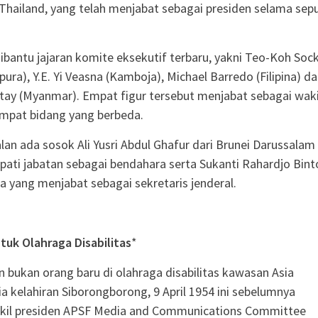
i Thailand, yang telah menjabat sebagai presiden selama sep
ibantu jajaran komite eksekutif terbaru, yakni Teo-Koh Soc
ura), Y.E. Yi Veasna (Kamboja), Michael Barredo (Filipina) d
ay (Myanmar). Empat figur tersebut menjabat sebagai waki
empat bidang yang berbeda.
lan ada sosok Ali Yusri Abdul Ghafur dari Brunei Darussalam
ti jabatan sebagai bendahara serta Sukanti Rahardjo Bint
ia yang menjabat sebagai sekretaris jenderal.
tuk Olahraga Disabilitas
*
 bukan orang baru di olahraga disabilitas kawasan Asia
ia kelahiran Siborongborong, 9 April 1954 ini sebelumnya
kil presiden APSF Media and Communications Committee