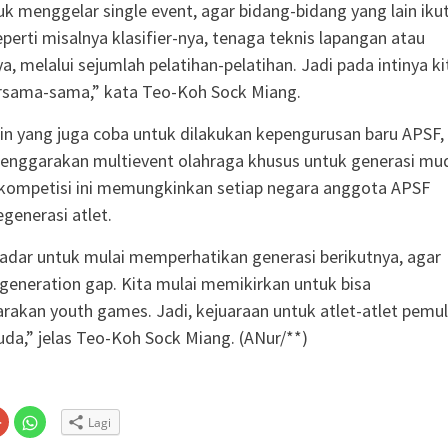
uk menggelar single event, agar bidang-bidang yang lain iku
perti misalnya klasifier-nya, tenaga teknis lapangan atau
a, melalui sejumlah pelatihan-pelatihan. Jadi pada intinya ki
ersama-sama,” kata Teo-Koh Sock Miang.
in yang juga coba untuk dilakukan kepengurusan baru APSF,
enggarakan multievent olahraga khusus untuk generasi mu
kompetisi ini memungkinkan setiap negara anggota APSF
generasi atlet.
sadar untuk mulai memperhatikan generasi berikutnya, agar
i generation gap. Kita mulai memikirkan untuk bisa
akan youth games. Jadi, kejuaraan untuk atlet-atlet pemu
uda,” jelas Teo-Koh Sock Miang. (ANur/**)
Klik
Klik
Lagi
untuk
untuk
n
gi
berbagi
berbagi