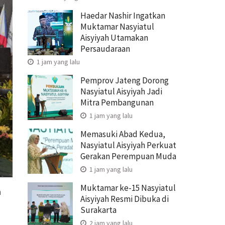
Haedar Nashir Ingatkan
Muktamar Nasyiatul
Aisyiyah Utamakan
Persaudaraan
1 jam yang lalu
Pemprov Jateng Dorong
Nasyiatul Aisyiyah Jadi
Mitra Pembangunan
1 jam yang lalu
Memasuki Abad Kedua,
Nasyiatul Aisyiyah Perkuat
Gerakan Perempuan Muda
1 jam yang lalu
Muktamar ke-15 Nasyiatul
n
Aisyiyah Resmi Dibuka di
Surakarta
2 jam yang lalu