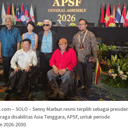
Nasyiatul Aisyiyah
Surakarta
si Interaktif):
a Literasi Anak
n Membaca, Bermain,
rcerita
iasi 99 Program CSR
an
com – SOLO – Senny Marbun resmi terpilih sebagai preside
hraga disabilitas Asia Tenggara, APSF, untuk periode
n 2026-2030.