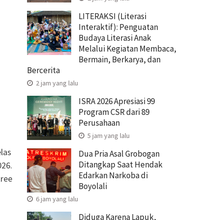
LITERAKSI (Literasi
Interaktif): Penguatan
Budaya Literasi Anak
Melalui Kegiatan Membaca,
Bermain, Berkarya, dan
Bercerita
2 jam yang lalu
ISRA 2026 Apresiasi 99
Program CSR dari 89
Perusahaan
5 jam yang lalu
las
Dua Pria Asal Grobogan
Ditangkap Saat Hendak
026.
Edarkan Narkoba di
tree
Boyolali
6 jam yang lalu
Diduga Karena Lapuk,