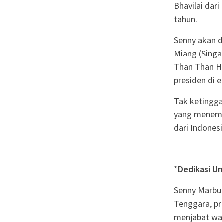
Bhavilai dar
tahun.
Senny akan d
Miang (Singap
Than Than Ht
presiden di 
Tak ketingga
yang menempa
dari Indones
*
Dedikasi Un
Senny Marbun
Tenggara, pr
menjabat wa