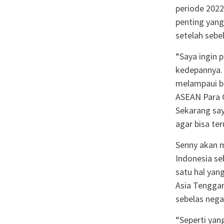
periode 2022
penting yang
setelah sebe
“Saya ingin 
kedepannya. 
melampaui bat
ASEAN Para G
Sekarang say
agar bisa te
Senny akan 
Indonesia s
satu hal yan
Asia Tenggar
sebelas nega
“Seperti yan