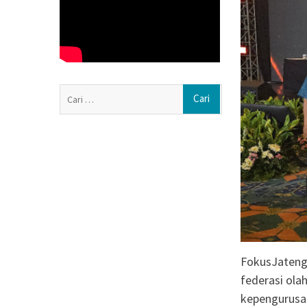
Muktamar ke-15 
Resmi Dibuka di 
LITERAKSI (Litera
Penguatan Buday
Melalui Kegiata
Berkarya, dan Be
Cari
ISRA 2026 Apres
untuk:
dari 89 Perusaha
FokusJateng.
federasi ola
kepengurusa