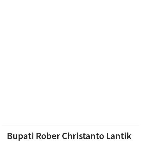
Jagung Setengah Karung Secara Restorative
Justice
Mengintip Tradisi Sebaran Apem Keong Mas di
Pengging
Pengurus DPD Partai Golkar Sragen Rayakan Ultah
Ketum Bahlil Lahadalia di Panti Asuhan Anak Yatim
Muhammadiyah Sragen
Bupati Rober Christanto Lantik