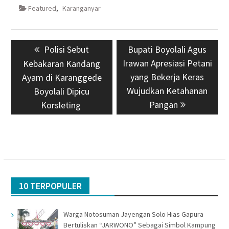
Featured
,
Karanganyar
Navigasi
Previous
Polisi Sebut
Next
Bupati Boyolali Agus
pos
post:
Irawan Apresiasi Petani
post:
Kebakaran Kandang
yang Bekerja Keras
Ayam di Karanggede
Wujudkan Ketahanan
Boyolali Dipicu
Pangan
Korsleting
10 TERPOPULER
Warga Notosuman Jayengan Solo Hias Gapura
Bertuliskan “JARWONO” Sebagai Simbol Kampung