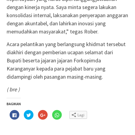
dengan kinerja nyata. Saya minta segera lakukan
konsolidasi internal, laksanakan penyerapan anggaran
dengan akuntabel, dan lahirkan inovasi yang
memudahkan masyarakat,” tegas Rober.
Acara pelantikan yang berlangsung khidmat tersebut
diakhiri dengan pemberian ucapan selamat dari
Bupati beserta jajaran jajaran Forkopimda
Karanganyar kepada para pejabat baru yang
didampingi oleh pasangan masing-masing.
( bre )
BAGIKAN
Klik
Klik
Klik
Klik
Lagi
untuk
untuk
untuk
untuk
membagikan
berbagi
berbagi
berbagi
di
pada
via
di
Facebook(Membuka
Twitter(Membuka
Google+
WhatsApp(Membuka
di
di
(Membuka
di