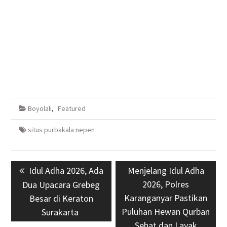
Boyolali
,
Featured
situs purbakala nepen
Navigasi
Previous
Idul Adha 2026, Ada
Next
Menjelang Idul Adha
pos
post:
post:
2026, Polres
Dua Upacara Grebeg
Karanganyar Pastikan
Besar di Keraton
Puluhan Hewan Qurban
Surakarta
Sehat dan Layak