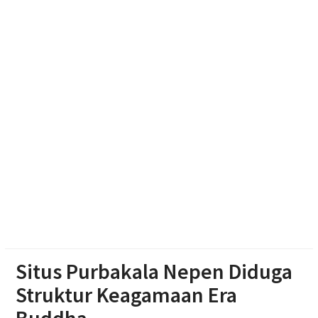
Bupati Karanganyar Dorong Lingkungan Belajar
Adaptif
Mengunci Kondusifitas Akar Rumput: Mengapa
Karanganyar Sudah Matangkan ‘Peta Demokrasi’
144 Desa Menuju Pilkades 2027?
Optimalisasi Branding dan Digital Marketing UMKM
melalui Desain Kemasan dan Banner
Situs Purbakala Nepen Diduga
Struktur Keagamaan Era