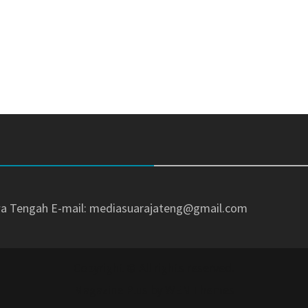
awa Tengah
E-mail: mediasuarajateng@gmail.com
Copyright © All rights reserved.
Magazine Plus by
WEN Themes