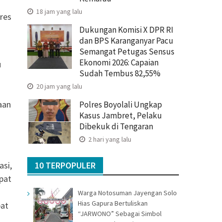
18 jam yang lalu
lres
Dukungan Komisi X DPR RI
dan BPS Karanganyar Pacu
Semangat Petugas Sensus
Ekonomi 2026: Capaian
u
Sudah Tembus 82,55%
20 jam yang lalu
aan
Polres Boyolali Ungkap
Kasus Jambret, Pelaku
Dibekuk di Tengaran
2 hari yang lalu
asi,
10 TERPOPULER
pat
Warga Notosuman Jayengan Solo
Hias Gapura Bertuliskan
pat
“JARWONO” Sebagai Simbol