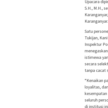
Upacara dipi
S.H., M.H., 
Karanganyar,
Karanganyar
Satu persone
Tukijan, Kan
Inspektur Po
menegaskan 
istimewa yan
secara selek
tanpa cacat 
“Kenaikan pa
loyalitas, d
kesempatan i
seluruh pers
di institusi 