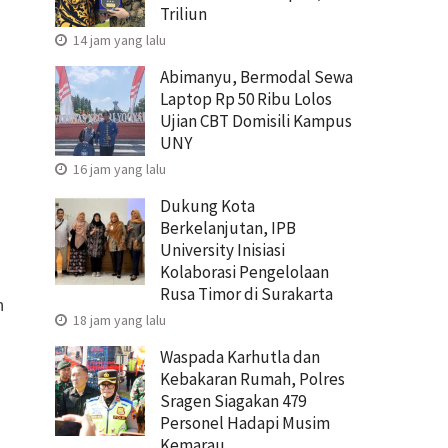
Triliun
14 jam yang lalu
Abimanyu, Bermodal Sewa
Laptop Rp 50 Ribu Lolos
Ujian CBT Domisili Kampus
UNY
16 jam yang lalu
Dukung Kota
Berkelanjutan, IPB
University Inisiasi
Kolaborasi Pengelolaan
Rusa Timor di Surakarta
n
18 jam yang lalu
Waspada Karhutla dan
Kebakaran Rumah, Polres
Sragen Siagakan 479
Personel Hadapi Musim
Kemarau