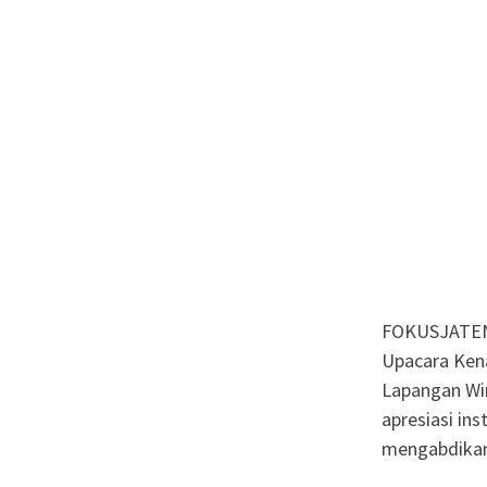
FOKUSJATEN
Upacara Kena
Lapangan Wir
apresiasi ins
mengabdikan 