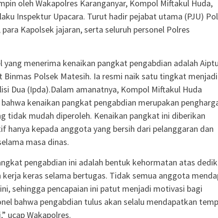
mpin oleh Wakapolres Karanganyar, Kompol Miftakul Huda,
selaku Inspektur Upacara. Turut hadir pejabat utama (PJU) Po
 para Kapolsek jajaran, serta seluruh personel Polres
.
l yang menerima kenaikan pangkat pengabdian adalah Aipt
it Binmas Polsek Matesih. Ia resmi naik satu tingkat menjadi
lisi Dua (Ipda).Dalam amanatnya, Kompol Miftakul Huda
bahwa kenaikan pangkat pengabdian merupakan pengharg
g tidak mudah diperoleh. Kenaikan pangkat ini diberikan
tif hanya kepada anggota yang bersih dari pelanggaran dan
selama masa dinas.
ngkat pengabdian ini adalah bentuk kehormatan atas dedik
an kerja keras selama bertugas. Tidak semua anggota menda
ni, sehingga pencapaian ini patut menjadi motivasi bagi
onel bahwa pengabdian tulus akan selalu mendapatkan tem
ini,” ucap Wakapolres.