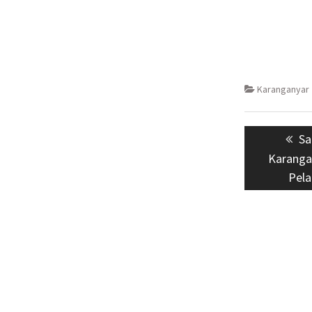
Karanganyar
Navigasi
Pr
Sa
pos
po
Karanga
Pel