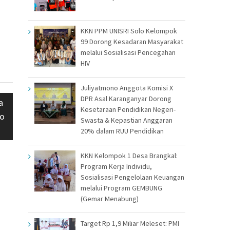
KKN PPM UNISRI Solo Kelompok
99 Dorong Kesadaran Masyarakat
melalui Sosialisasi Pencegahan
HIV
Juliyatmono Anggota Komisi X
DPR Asal Karanganyar Dorong
a
Kesetaraan Pendidikan Negeri-
go
Swasta & Kepastian Anggaran
20% dalam RUU Pendidikan
KKN Kelompok 1 Desa Brangkal:
Program Kerja Individu,
Sosialisasi Pengelolaan Keuangan
melalui Program GEMBUNG
(Gemar Menabung)
Target Rp 1,9 Miliar Meleset: PMI