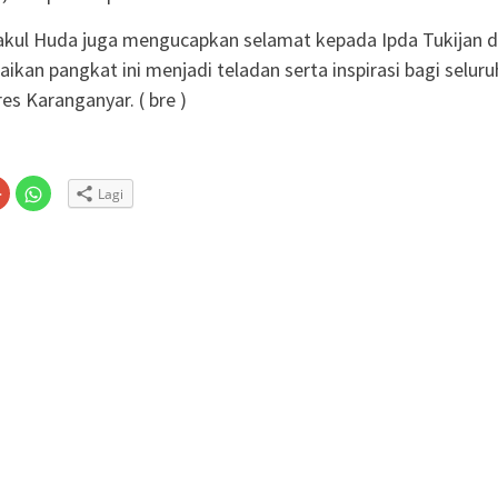
akul Huda juga mengucapkan selamat kepada Ipda Tukijan 
ikan pangkat ini menjadi teladan serta inspirasi bagi seluru
es Karanganyar. ( bre )
Klik
Klik
Lagi
untuk
untuk
n
gi
berbagi
berbagi
via
di
embuka
er(Membuka
Google+
WhatsApp(Membuka
(Membuka
di
la
di
jendela
jendela
yang
yang
baru)
baru)