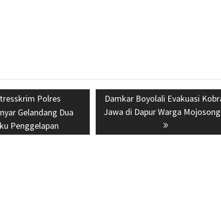
evious
tresskrim Polres
Next
Damkar Boyolali Evakuasi Kobr
st:
Jawa di Dapur Warga Mojoson
post:
nyar Gelandang Dua
aku Penggelapan