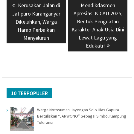
Previous
Kerusakan Jalan di
Next
Mendikdasmen
pos
post:
Apresiasi KICAU 2025,
post:
Jatipuro Karanganyar
Bentuk Penguatan
Dikeluhkan, Warga
Karakter Anak Usia Dini
Harap Perbaikan
Lewat Lagu yang
Menyeluruh
Edukatif
10 TERPOPULER
Warga Notosuman Jayengan Solo Hias Gapura
Bertuliskan “JARWONO” Sebagai Simbol Kampung
Toleransi