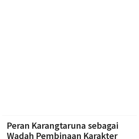
Muhammadiyah Sragen
Resmikan Gedung Baru KB Anak Sholeh Ngasem,
Bupati Karanganyar Dorong Lingkungan Belajar
Adaptif
Emak-emak Desa Nepen Antusias Ikuti Lomba
Agustusan 2026
Peran Karangtaruna sebagai
Wadah Pembinaan Karakter