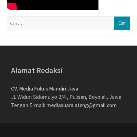
Ca
un
Alamat Redaksi
CV. Media Fokus Mandiri Jaya
Jl. Widuri Sidomulyo 2/4 , Pulisen, Boyolali, Jawa
Tengah
E-mail: mediasuarajateng@gmail.com
Copyright © All rights reserved.