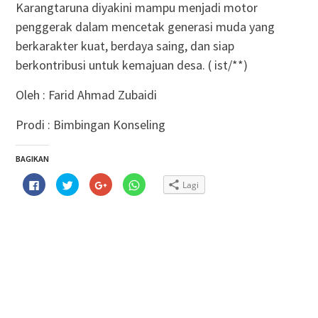
Karangtaruna diyakini mampu menjadi motor
penggerak dalam mencetak generasi muda yang
berkarakter kuat, berdaya saing, dan siap
berkontribusi untuk kemajuan desa. ( ist/**)
Oleh : Farid Ahmad Zubaidi
Prodi : Bimbingan Konseling
BAGIKAN
Klik
Klik
Klik
Klik
Lagi
untuk
untuk
untuk
untuk
membagikan
berbagi
berbagi
berbagi
di
pada
via
di
Facebook(Membuka
Twitter(Membuka
Google+
WhatsApp(Membuka
di
di
(Membuka
di
jendela
jendela
di
jendela
yang
yang
jendela
yang
baru)
baru)
yang
baru)
baru)