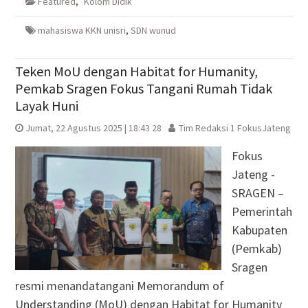
Featured
,
Kolom Didik
jendela
jendela
di
jendela
yang
yang
jendela
yang
baru)
baru)
yang
baru)
baru)
mahasiswa KKN unisri
,
SDN wunud
Teken MoU dengan Habitat for Humanity,
Pemkab Sragen Fokus Tangani Rumah Tidak
Layak Huni
Jumat, 22 Agustus 2025 | 18:43 28
Tim Redaksi 1 FokusJateng
Fokus
Jateng -
SRAGEN –
Pemerintah
Kabupaten
(Pemkab)
Sragen
resmi menandatangani Memorandum of
Understanding (MoU) dengan Habitat for Humanity