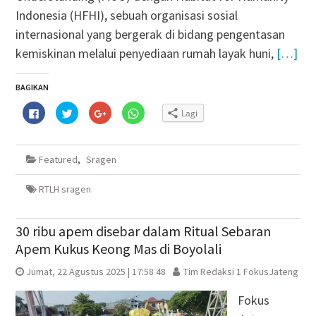
Indonesia (HFHI), sebuah organisasi sosial
internasional yang bergerak di bidang pengentasan
kemiskinan melalui penyediaan rumah layak huni,
[…]
BAGIKAN
Klik
Klik
Klik
Klik
Lagi
untuk
untuk
untuk
untuk
membagikan
berbagi
berbagi
berbagi
di
pada
via
di
Facebook(Membuka
Twitter(Membuka
Google+
WhatsApp(Membuka
di
di
(Membuka
di
Featured
,
Sragen
jendela
jendela
di
jendela
yang
yang
jendela
yang
baru)
baru)
yang
baru)
baru)
RTLH sragen
30 ribu apem disebar dalam Ritual Sebaran
Apem Kukus Keong Mas di Boyolali
Jumat, 22 Agustus 2025 | 17:58 48
Tim Redaksi 1 FokusJateng
Fokus