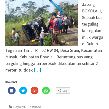
Jateng-
BOYOLALI,
Sebuah bus
terguling
ke tegalan
milik warga
di Dukuh
Tegalsari Timur RT 02 RW 04, Desa Sruni, Kecamatan
Musuk, Kabupaten Boyolali. Beruntung bus yang
terguling hingga terperosok dikedalaman sekitar 2
meter itu tidak
[…]
BAGIKAN
Klik
Klik
Klik
Klik
Lagi
untuk
untuk
untuk
untuk
membagikan
berbagi
berbagi
berbagi
di
pada
via
di
Facebook(Membuka
Twitter(Membuka
Google+
WhatsApp(Membuka
di
di
(Membuka
di
Boyolali
,
Featured
jendela
jendela
di
jendela