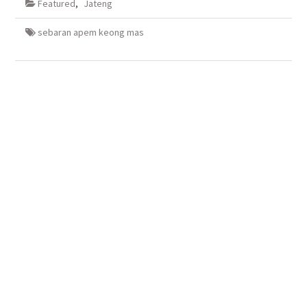
Featured
,
Jateng
jendela
jendela
di
jendela
yang
yang
jendela
yang
baru)
baru)
yang
baru)
baru)
sebaran apem keong mas