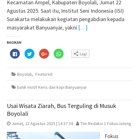
Kecamatan Ampel, Kabupaten Boyolali, Jumat 22
Agustus 2025. Saat itu, Institut Seni Indonesia (ISI)
Surakarta melakukan kegiatan pengabdian kepada
masyarakat Banyuanyar, yakni
[…]
BAGIKAN
Klik
Klik
Klik
Klik
Lagi
untuk
untuk
untuk
untuk
membagikan
berbagi
berbagi
berbagi
di
pada
via
di
Facebook(Membuka
Twitter(Membuka
Google+
WhatsApp(Membuka
di
di
(Membuka
di
Boyolali
,
Featured
jendela
jendela
di
jendela
yang
yang
jendela
yang
baru)
baru)
yang
baru)
baru)
batik motif Keris dan kopi Banyuanyar
Usai Wisata Ziarah, Bus Terguling di Musuk
Boyolali
Jumat, 22 Agustus 2025 | 14:37 34
Tim Redaksi 1 FokusJateng
Fokus