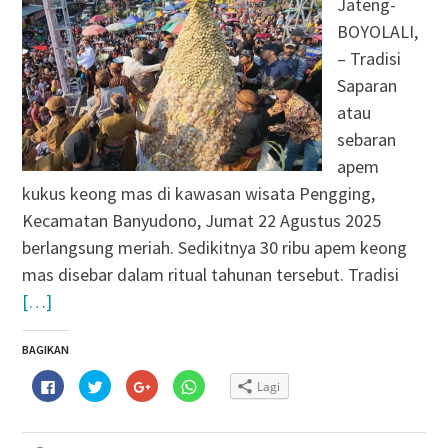
Jateng-
BOYOLALI,
– Tradisi
Saparan
atau
sebaran
apem
kukus keong mas di kawasan wisata Pengging,
Kecamatan Banyudono, Jumat 22 Agustus 2025
berlangsung meriah. Sedikitnya 30 ribu apem keong
mas disebar dalam ritual tahunan tersebut. Tradisi
[…]
BAGIKAN
Klik
Klik
Klik
Klik
Lagi
untuk
untuk
untuk
untuk
membagikan
berbagi
berbagi
berbagi
di
pada
via
di
Facebook(Membuka
Twitter(Membuka
Google+
WhatsApp(Membuka
di
di
(Membuka
di