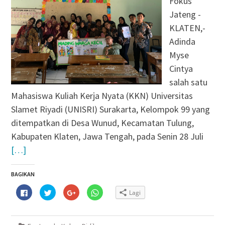
Fokus
Jateng -
KLATEN,-
Adinda
Myse
Cintya
salah satu
Mahasiswa Kuliah Kerja Nyata (KKN) Universitas
Slamet Riyadi (UNISRI) Surakarta, Kelompok 99 yang
ditempatkan di Desa Wunud, Kecamatan Tulung,
Kabupaten Klaten, Jawa Tengah, pada Senin 28 Juli
[…]
BAGIKAN
Klik
Klik
Klik
Klik
Lagi
untuk
untuk
untuk
untuk
membagikan
berbagi
berbagi
berbagi
di
pada
via
di
Facebook(Membuka
Twitter(Membuka
Google+
WhatsApp(Membuka
di
di
(Membuka
di