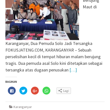
Berujung
Maut di
Karanganyar, Dua Pemuda Solo Jadi Tersangka
FOKUSJATENG.COM, KARANGANYAR – Sebuah
perselisihan kecil di tempat hiburan malam berujung
tragis. Dua pemuda asal Solo kini ditetapkan sebagai
tersangka atas dugaan penusukan
[…]
BAGIKAN
Klik
Klik
Klik
Klik
Lagi
untuk
untuk
untuk
untuk
membagikan
berbagi
berbagi
berbagi
di
pada
via
di
Facebook(Membuka
Twitter(Membuka
Google+
WhatsApp(Membuka
di
di
(Membuka
di
Karanganyar
jendela
jendela
di
jendela