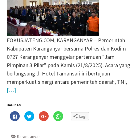
FOKUSJATENG.COM, KARANGANYAR – Pemerintah
Kabupaten Karanganyar bersama Polres dan Kodim
0727 Karanganyar menggelar pertemuan “Jam
Pimpinan 3 Pilar” pada Kamis (21/8/2025). Acara yang
berlangsung di Hotel Tamansari ini bertujuan
memperkuat sinergi antara pemerintah daerah, TNI,
[…]
BAGIKAN
Klik
Klik
Klik
Klik
Lagi
untuk
untuk
untuk
untuk
membagikan
berbagi
berbagi
berbagi
di
pada
via
di
Facebook(Membuka
Twitter(Membuka
Google+
WhatsApp(Membuka
di
di
(Membuka
di
Karanganyar
jendela
jendela
di
jendela