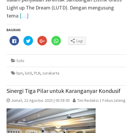
Light up The Dream (LUTD). Dengan mengusung
tema
[…]
BAGIKAN
Klik
Klik
Klik
Klik
Lagi
untuk
untuk
untuk
untuk
membagikan
berbagi
berbagi
berbagi
di
pada
via
di
Facebook(Membuka
Twitter(Membuka
Google+
WhatsApp(Membuka
di
di
(Membuka
di
Solo
jendela
jendela
di
jendela
yang
yang
jendela
yang
baru)
baru)
yang
baru)
baru)
hpn
,
lutd
,
PLN
,
surakarta
Sinergi Tiga Pilar untuk Karanganyar Kondusif
Jumat, 22 Agustus 2025 | 05:58 05
Tim Redaksi 1 FokusJateng