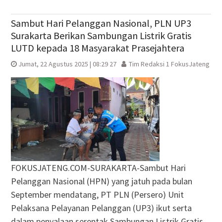
yang
yang
jendela
yang
baru)
baru)
yang
baru)
baru)
Sambut Hari Pelanggan Nasional, PLN UP3
Surakarta Berikan Sambungan Listrik Gratis
LUTD kepada 18 Masyarakat Prasejahtera
Jumat, 22 Agustus 2025 | 08:29 27
Tim Redaksi 1 FokusJateng
FOKUSJATENG.COM-SURAKARTA-Sambut Hari
Pelanggan Nasional (HPN) yang jatuh pada bulan
September mendatang, PT PLN (Persero) Unit
Pelaksana Pelayanan Pelanggan (UP3) ikut serta
dalam penyalaan serentak Sambungan Listrik Gratis