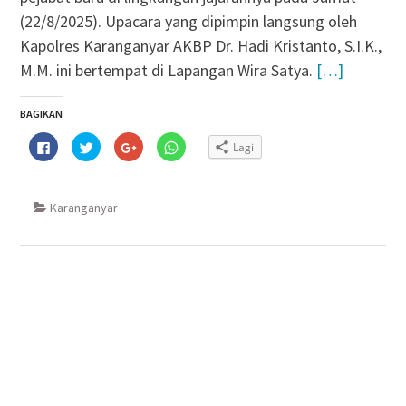
(22/8/2025). Upacara yang dipimpin langsung oleh
Kapolres Karanganyar AKBP Dr. Hadi Kristanto, S.I.K.,
M.M. ini bertempat di Lapangan Wira Satya.
[…]
BAGIKAN
Klik
Klik
Klik
Klik
Lagi
untuk
untuk
untuk
untuk
membagikan
berbagi
berbagi
berbagi
di
pada
via
di
Facebook(Membuka
Twitter(Membuka
Google+
WhatsApp(Membuka
di
di
(Membuka
di
Karanganyar
jendela
jendela
di
jendela
yang
yang
jendela
yang
baru)
baru)
yang
baru)
baru)