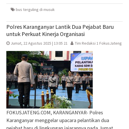
yang
yang
jendela
yang
baru)
baru)
yang
baru)
baru)
bus terguling di musuk
Polres Karanganyar Lantik Dua Pejabat Baru
untuk Perkuat Kinerja Organisasi
Jumat, 22 Agustus 2025 | 13:05 21
Tim Redaksi 1 FokusJateng
FOKUSJATENG.COM, KARANGANYAR- Polres
Karanganyar menggelar upacara pelantikan dua
pejabat baru di lingkungan jajarannya pada Jumat