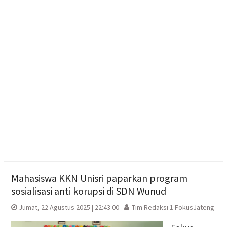
Tim Sparta Polresta Surakarta Amankan 4 Orang
Diduga Intimidasi Warga yang Nongkrong di Solo
Resmikan Gedung Baru KB Anak Sholeh Ngasem,
Bupati Karanganyar Dorong Lingkungan Belajar
Adaptif
Mahasiswa KKN Unisri paparkan program
sosialisasi anti korupsi di SDN Wunud
Jumat, 22 Agustus 2025 | 22:43 00
Tim Redaksi 1 FokusJateng