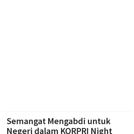
Agustusan 2026
Muktamar Nasyiatul Aisyiyah Pilih 13 Formatur
Periode 2026-2030
Paylater Ancam Ketahanan Keluarga, Literasi
Keuangan jadi Benteng Utama
Semangat Mengabdi untuk
Negeri dalam KORPRI Night