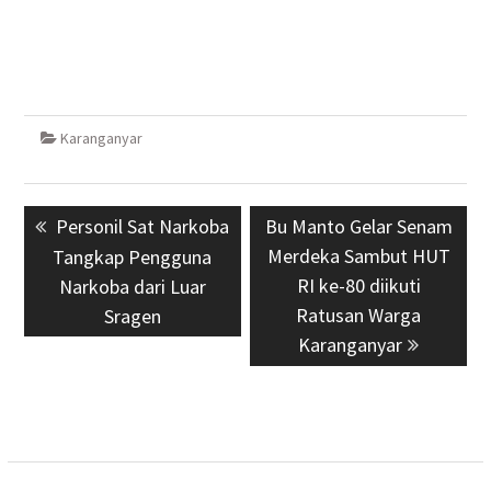
Karanganyar
Navigasi
Previous
Personil Sat Narkoba
Next
Bu Manto Gelar Senam
pos
post:
post:
Merdeka Sambut HUT
Tangkap Pengguna
RI ke-80 diikuti
Narkoba dari Luar
Ratusan Warga
Sragen
Karanganyar