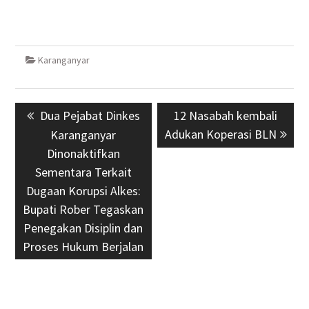
Karanganyar
Navigasi
Previous
Dua Pejabat Dinkes
Next
12 Nasabah kembali
pos
post:
Adukan Koperasi BLN
post:
Karanganyar
Dinonaktifkan
Sementara Terkait
Dugaan Korupsi Alkes:
Bupati Rober Tegaskan
Penegakan Disiplin dan
Proses Hukum Berjalan