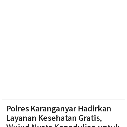
Dibekuk di Tengaran
Diduga Karena Lapuk, Rumah Warga Sambi Roboh.
Bhabinkamtibmas Gotong Royong, Salurkan
Bantuan
Pilgub Jateng 2029, Pemprov Siapkan Dana
Cadangan Rp1,2 Triliun
Polres Karanganyar Hadirkan
Layanan Kesehatan Gratis,