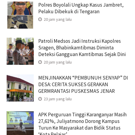
Polres Boyolali Ungkap Kasus Jambret,
Pelaku Dibekuk di Tengaran
20 jam yang lalu
Patroli Medsos Jadi Instruksi Kapolres
Sragen, Bhabinkamtibmas Diminta
Deteksi Gangguan Kamtibmas Sejak Dini
20 jam yang lalu
MENJINAKKAN “PEMBUNUH SENYAP” DI
DESA: CERITA SUKSES GERAKAN
GERMRANTASI PUSKESMAS JENAR
23 jam yang lalu
APK Perguruan Tinggi Karanganyar Masih
27,61%, Juliyatmono Dorong Kampus
Turun Ke Masyarakat dan Bidik Status
‘Kota Pelajar’