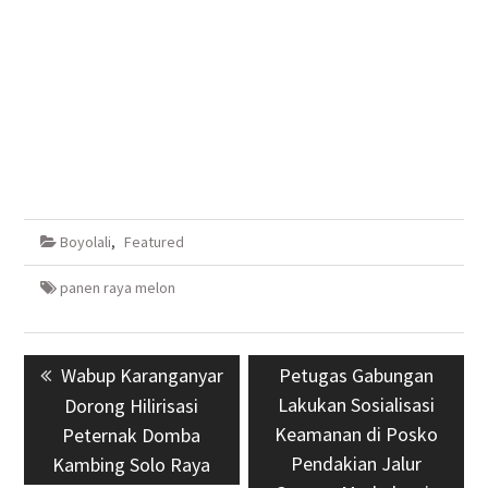
Boyolali
,
Featured
panen raya melon
Navigasi
Previous
Wabup Karanganyar
Next
Petugas Gabungan
pos
post:
Lakukan Sosialisasi
post:
Dorong Hilirisasi
Keamanan di Posko
Peternak Domba
Pendakian Jalur
Kambing Solo Raya