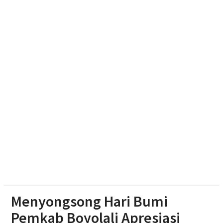
Patroli Medsos Jadi Instruksi Kapolres Sragen,
Bhabinkamtibmas Diminta Deteksi Gangguan
Kamtibmas Sejak Dini
MENJINAKKAN “PEMBUNUH SENYAP” DI DESA:
CERITA SUKSES GERAKAN GERMRANTASI
PUSKESMAS JENAR
APK Perguruan Tinggi Karanganyar Masih 27,61%,
Juliyatmono Dorong Kampus Turun Ke Masyarakat
dan Bidik Status ‘Kota Pelajar’
Menyongsong Hari Bumi
Pemkab Boyolali Apresiasi