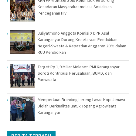
KKN PPM UNISRI Solo Kelompok 99 Dorong
Kesadaran Masyarakat melalui Sosialisasi
Pencegahan HIV
Juliyatmono Anggota Komisi X DPR Asal
Karanganyar Dorong Kesetaraan Pendidikan
Negeri-Swasta & Kepastian Anggaran 20% dalam
RUU Pendidikan
Target Rp 1,9 Miliar Meleset: PMI Karanganyar
Soroti Kontribusi Perusahaan, BUMD, dan
Pariwisata
Memperkuat Branding Lereng Lawu: Kopi Jenawi
Diolah Berkualitas untuk Topang Agrowisata
Karanganyar
BERITA TERBARU