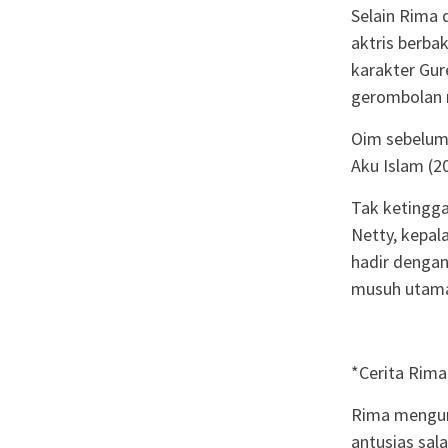
Selain Rima 
aktris berba
karakter Gur
gerombolan 
Oim sebelumn
Aku Islam (2
Tak ketingga
Netty, kepala
hadir dengan
musuh utama 
*Cerita Rima
Rima mengung
antusias sala