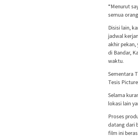
“Menurut say
semua orang 
Disisi lain,
jadwal kerja
akhir pekan,
di Bandar, 
waktu.
Sementara T
Tesis Picture
Selama kuran
lokasi lain y
Proses produ
datang dari 
film ini ber