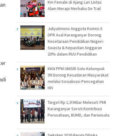
Km Female di Ajang Lari Lintas
dan
Alam Merapi Merbabu De Trail
Juliyatmono Anggota Komisi X
DPR Asal Karanganyar Dorong
Kesetaraan Pendidikan Negeri-
Swasta & Kepastian Anggaran
20% dalam RUU Pendidikan
ter
KKN PPM UNISRI Solo Kelompok
99 Dorong Kesadaran Masyarakat
adi
melalui Sosialisasi Pencegahan
HIV
Target Rp 1,9 Miliar Meleset: PMI
Karanganyar Soroti Kontribusi
Perusahaan, BUMD, dan Pariwisata
Sekaten 2026 Resmi Dibuka,