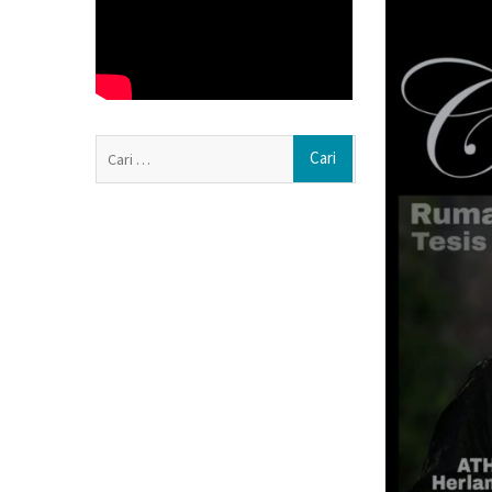
Pengurus DPD Pa
Rayakan Ultah K
di Panti Asuhan 
Muhammadiyah 
Soal Seragam Gr
Sekda Boyolali: 
Cari
Anggarannya
untuk:
Haedar Nashir I
Nasyiatul Aisyi
Persaudaraan