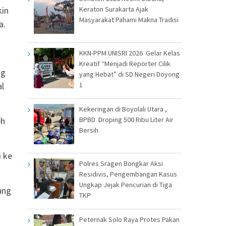
kin
Keraton Surakarta Ajak
Masyarakat Pahami Makna Tradisi
a.
KKN-PPM UNISRI 2026 Gelar Kelas
Kreatif “Menjadi Reporter Cilik
ng
yang Hebat” di SD Negeri Doyong
l
1
Kekeringan di Boyolali Utara ,
eh
BPBD Droping 500 Ribu Liter Air
Bersih
i ke
Polres Sragen Bongkar Aksi
Residivis, Pengembangan Kasus
Ungkap Jejak Pencurian di Tiga
ang
TKP
Peternak Solo Raya Protes Pakan