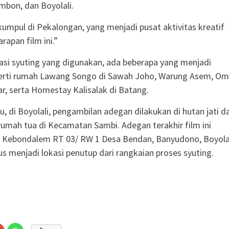
bon, dan Boyolali.
umpul di Pekalongan, yang menjadi pusat aktivitas kreatif
rapan film ini.”
kasi syuting yang digunakan, ada beberapa yang menjadi
perti rumah Lawang Songo di Sawah Joho, Warung Asem, O
ar, serta Homestay Kalisalak di Batang.
u, di Boyolali, pengambilan adegan dilakukan di hutan jati d
umah tua di Kecamatan Sambi. Adegan terakhir film ini
i Kebondalem RT 03/ RW 1 Desa Bendan, Banyudono, Boyolal
us menjadi lokasi penutup dari rangkaian proses syuting.