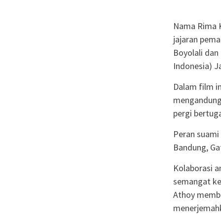
Nama Rima K
jajaran pema
Boyolali dan
Indonesia) 
Dalam film i
mengandung 
pergi bertuga
Peran suami 
Bandung, Ga
Kolaborasi a
semangat ke
Athoy member
menerjemahka