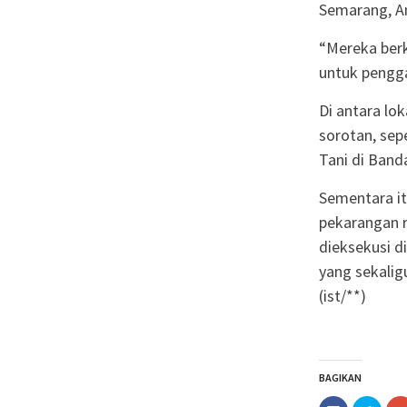
Semarang, Am
“Mereka berk
untuk pengga
Di antara lo
sorotan, se
Tani di Band
Sementara it
pekarangan r
dieksekusi d
yang sekalig
(ist/**)
BAGIKAN