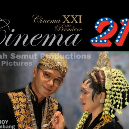
rtai Golkar Sragen
etum Bahlil Lahadalia
Anak Yatim
Sragen
atis untuk Madrasah,
Sudah Kami Hitung
ngatkan Muktamar
yah Utamakan