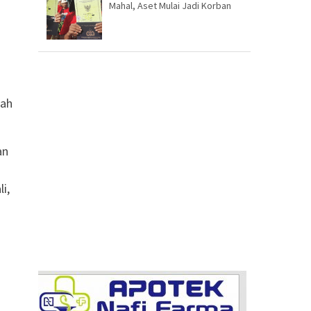
Mahal, Aset Mulai Jadi Korban
mah
an
i,