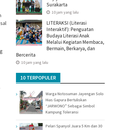
Surakarta
10 jam yang lalu
m
sal
LITERAKSI (Literasi
Interaktif): Penguatan
Budaya Literasi Anak
Melalui Kegiatan Membaca,
Bermain, Berkarya, dan
ng
Bercerita
10 jam yang lalu
10 TERPOPULER
.
Warga Notosuman Jayengan Solo
Hias Gapura Bertuliskan
“JARWONO” Sebagai Simbol
Kampung Toleransi
Pelari Spanyol Juara 5 Km dan 30