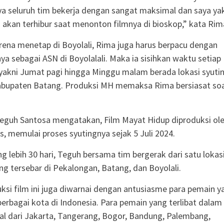
a seluruh tim bekerja dengan sangat maksimal dan saya ya
akan terhibur saat menonton filmnya di bioskop,” kata Rim
 karena menetap di Boyolali, Rima juga harus berpacu dengan
nya sebagai ASN di Boyolalali. Maka ia sisihkan waktu setiap
 yakni Jumat pagi hingga Minggu malam berada lokasi syuti
Kabupaten Batang. Produksi MH memaksa Rima bersiasat soa
eguh Santosa mengatakan, Film Mayat Hidup diproduksi ol
s, memulai proses syutingnya sejak 5 Juli 2024.
g lebih 30 hari, Teguh bersama tim bergerak dari satu lokas
ang tersebar di Pekalongan, Batang, dan Boyolali.
ksi film ini juga diwarnai dengan antusiasme para pemain y
berbagai kota di Indonesia. Para pemain yang terlibat dalam
asal dari Jakarta, Tangerang, Bogor, Bandung, Palembang,