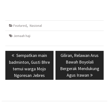
Featured
,
Nasional
Jemaah haji
Navigasi
Previous
Sempatkan main
Next
Giliran, Relawan Arus
pos
post:
post:
Bawah Boyolali
badminton, Gusti Bhre
Bergerak Mendukung
temui warga Mojo
Agus Irawan
Ngoresan Jebres