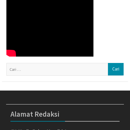
Ca
un
Alamat Redaksi