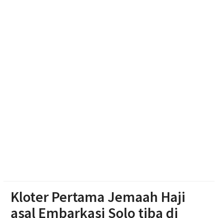
Polres Boyolali Ungkap Kasus Jambret, Pelaku
Dibekuk di Tengaran
Diduga Karena Lapuk, Rumah Warga Sambi Roboh.
Bhabinkamtibmas Gotong Royong, Salurkan
Bantuan
Pilgub Jateng 2029, Pemprov Siapkan Dana
Cadangan Rp1,2 Triliun
Kloter Pertama Jemaah Haji
asal Embarkasi Solo tiba di