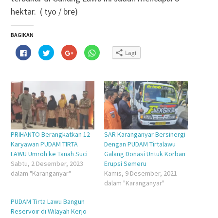
hektar. ( tyo / bre)
BAGIKAN
Klik
Klik
Klik
Klik
Lagi
untuk
untuk
untuk
untuk
membagikan
berbagi
berbagi
berbagi
di
pada
via
di
Facebook(Membuka
Twitter(Membuka
Google+
WhatsApp(Membuka
di
di
(Membuka
di
jendela
jendela
di
jendela
yang
yang
jendela
yang
baru)
baru)
yang
baru)
baru)
PRIHANTO Berangkatkan 12
SAR Karanganyar Bersinergi
Karyawan PUDAM TIRTA
Dengan PUDAM Tirtalawu
LAWU Umroh ke Tanah Suci
Galang Donasi Untuk Korban
Sabtu, 2 Desember, 2023
Erupsi Semeru
dalam "Karanganyar"
Kamis, 9 Desember, 2021
dalam "Karanganyar"
PUDAM Tirta Lawu Bangun
Reservoir di Wilayah Kerjo