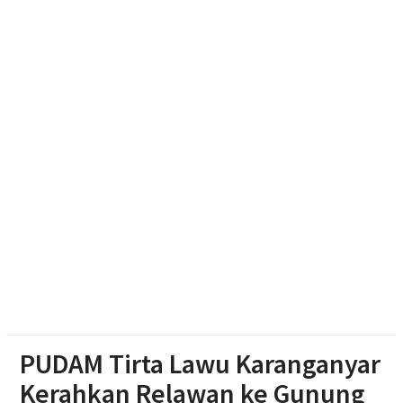
Muhammadiyah Sragen
Soal Seragam Gratis untuk Madrasah, Sekda
Boyolali: Sudah Kami Hitung Anggarannya
Haedar Nashir Ingatkan Muktamar Nasyiatul
Aisyiyah Utamakan Persaudaraan
Pemprov Jateng Dorong Nasyiatul Aisyiyah Jadi
Mitra Pembangunan
PUDAM Tirta Lawu Karanganyar
Kerahkan Relawan ke Gunung