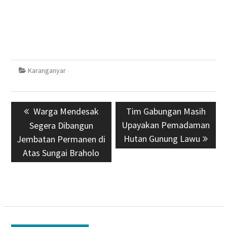
Karanganyar
Navigasi
Previous
Warga Mendesak
Next
Tim Gabungan Masih
pos
post:
Upayakan Pemadaman
post:
Segera Dibangun
Hutan Gunung Lawu
Jembatan Permanen di
Atas Sungai Braholo