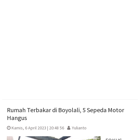
Muktamar Nasyiatul Aisyiyah Pilih 13 Formatur
Periode 2026-2030
Aksi Cepat Polisi Padamkan Kebakaran Lahan
Bambu di Mojosongo
Penutupan Muktamar ke-15 NA, Rektor UMS
Umumkan Siapkan Beasiswa bagi Kader Nasyiatul
Aisyiyah
Rumah Terbakar di Boyolali, 5 Sepeda Motor
Hangus
Kamis, 6 April 2023 | 20:48 56
Yulianto