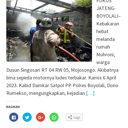
FOKUS
JATENG-
BOYOLALI–
Kebakaran
hebat
melanda
rumah
Muhroni,
warga
Dusun Singosari RT 04 RW 05, Mojosongo. Akibatnya
lima sepeda motornya ludes terbakar. Kamis 6 April
2023. Kabid Damkar Satpol PP Polres Boyolali, Dono
Rumekso, mengungkapkan, kejadian
[…]
BAGIKAN
Klik
Klik
Klik
Klik
Lagi
untuk
untuk
untuk
untuk
membagikan
berbagi
berbagi
berbagi
di
pada
via
di