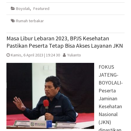
Facebook(Membuka
Twitter(Membuka
Google+
WhatsApp(Membuka
di
di
(Membuka
di
Boyolali
,
Featured
jendela
jendela
di
jendela
yang
yang
jendela
yang
baru)
baru)
yang
baru)
baru)
Rumah terbakar
Masa Libur Lebaran 2023, BPJS Kesehatan
Pastikan Peserta Tetap Bisa Akses Layanan JKN
Kamis, 6 April 2023 | 19:24 30
Yulianto
FOKUS
JATENG-
BOYOLALI-
Peserta
Jaminan
Kesehatan
Nasional
(JKN)
dipastikan