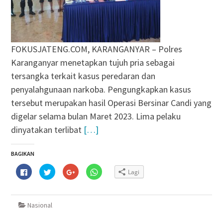
FOKUSJATENG.COM, KARANGANYAR – Polres
Karanganyar menetapkan tujuh pria sebagai
tersangka terkait kasus peredaran dan
penyalahgunaan narkoba. Pengungkapkan kasus
tersebut merupakan hasil Operasi Bersinar Candi yang
digelar selama bulan Maret 2023. Lima pelaku
dinyatakan terlibat
[…]
BAGIKAN
Klik
Klik
Klik
Klik
Lagi
untuk
untuk
untuk
untuk
membagikan
berbagi
berbagi
berbagi
di
pada
via
di
Facebook(Membuka
Twitter(Membuka
Google+
WhatsApp(Membuka
di
di
(Membuka
di
Nasional
jendela
jendela
di
jendela
yang
yang
jendela
yang
baru)
baru)
yang
baru)