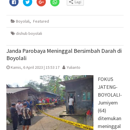
Klik
Klik
Klik
Klik
Lagi
untuk
untuk
untuk
untuk
membagikan
berbagi
berbagi
berbagi
di
pada
via
di
Facebook(Membuka
Twitter(Membuka
Google+
WhatsApp(Membuka
di
di
(Membuka
di
Boyolali
,
Featured
jendela
jendela
di
jendela
yang
yang
jendela
yang
baru)
baru)
yang
baru)
baru)
dishub boyolali
Janda Parobaya Meninggal Bersimbah Darah di
Boyolali
Kamis, 6 April 2023 | 15:53 17
Yulianto
FOKUS
JATENG-
BOYOLALI-
Jumiyem
(64)
ditemukan
meninggal