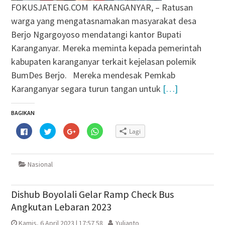
FOKUSJATENG.COM KARANGANYAR, – Ratusan
warga yang mengatasnamakan masyarakat desa
Berjo Ngargoyoso mendatangi kantor Bupati
Karanganyar. Mereka meminta kepada pemerintah
kabupaten karanganyar terkait kejelasan polemik
BumDes Berjo. Mereka mendesak Pemkab
Karanganyar segara turun tangan untuk
[…]
BAGIKAN
Klik
Klik
Klik
Klik
Lagi
untuk
untuk
untuk
untuk
membagikan
berbagi
berbagi
berbagi
di
pada
via
di
Facebook(Membuka
Twitter(Membuka
Google+
WhatsApp(Membuka
di
di
(Membuka
di
Nasional
jendela
jendela
di
jendela
yang
yang
jendela
yang
baru)
baru)
yang
baru)
baru)
Dishub Boyolali Gelar Ramp Check Bus
Angkutan Lebaran 2023
Kamis, 6 April 2023 | 17:57 58
Yulianto