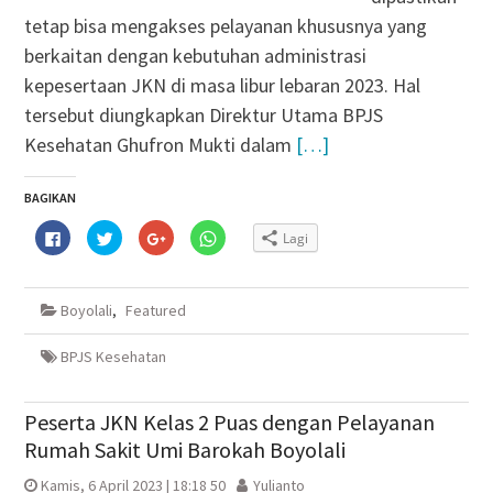
tetap bisa mengakses pelayanan khususnya yang
berkaitan dengan kebutuhan administrasi
kepesertaan JKN di masa libur lebaran 2023. Hal
tersebut diungkapkan Direktur Utama BPJS
Kesehatan Ghufron Mukti dalam
[…]
BAGIKAN
Klik
Klik
Klik
Klik
Lagi
untuk
untuk
untuk
untuk
membagikan
berbagi
berbagi
berbagi
di
pada
via
di
Facebook(Membuka
Twitter(Membuka
Google+
WhatsApp(Membuka
di
di
(Membuka
di
Boyolali
,
Featured
jendela
jendela
di
jendela
yang
yang
jendela
yang
baru)
baru)
yang
baru)
baru)
BPJS Kesehatan
Peserta JKN Kelas 2 Puas dengan Pelayanan
Rumah Sakit Umi Barokah Boyolali
Kamis, 6 April 2023 | 18:18 50
Yulianto