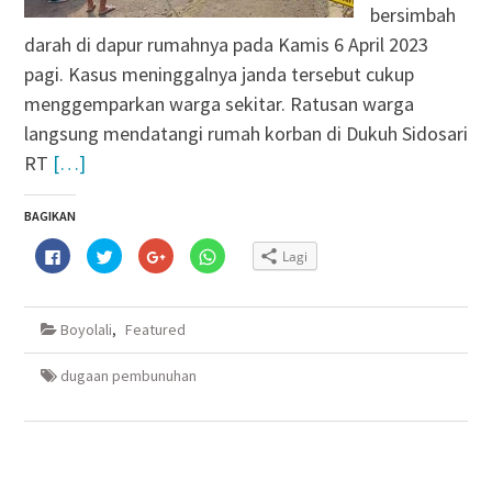
bersimbah
darah di dapur rumahnya pada Kamis 6 April 2023
pagi. Kasus meninggalnya janda tersebut cukup
menggemparkan warga sekitar. Ratusan warga
langsung mendatangi rumah korban di Dukuh Sidosari
RT
[…]
BAGIKAN
Klik
Klik
Klik
Klik
Lagi
untuk
untuk
untuk
untuk
membagikan
berbagi
berbagi
berbagi
di
pada
via
di
Facebook(Membuka
Twitter(Membuka
Google+
WhatsApp(Membuka
di
di
(Membuka
di
Boyolali
,
Featured
jendela
jendela
di
jendela
yang
yang
jendela
yang
baru)
baru)
yang
baru)
baru)
dugaan pembunuhan