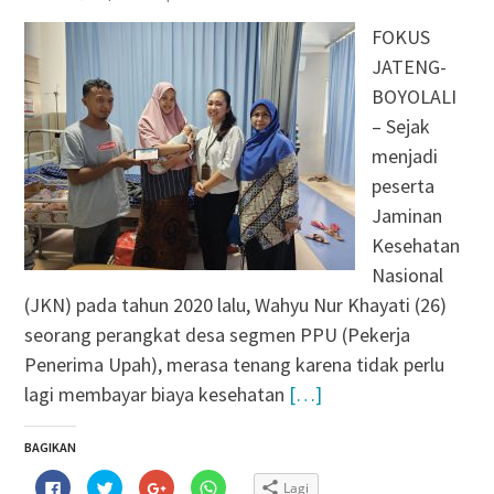
FOKUS
JATENG-
BOYOLALI
– Sejak
menjadi
peserta
Jaminan
Kesehatan
Nasional
(JKN) pada tahun 2020 lalu, Wahyu Nur Khayati (26)
seorang perangkat desa segmen PPU (Pekerja
Penerima Upah), merasa tenang karena tidak perlu
lagi membayar biaya kesehatan
[…]
BAGIKAN
Klik
Klik
Klik
Klik
Lagi