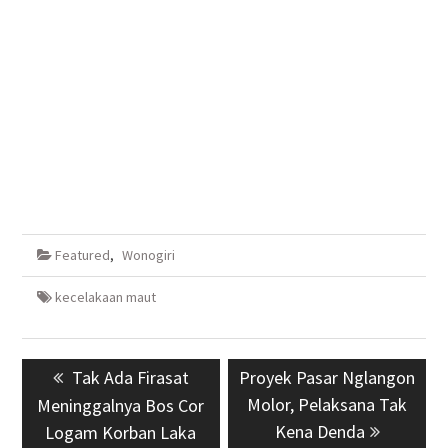
Featured
,
Wonogiri
kecelakaan maut
Navigasi
Previous
Tak Ada Firasat
Next
Proyek Pasar Nglangon
pos
post:
post:
Molor, Pelaksana Tak
Meninggalnya Bos Cor
Kena Denda
Logam Korban Laka