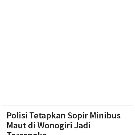
Pengging
Pengurus DPD Partai Golkar Sragen Rayakan Ultah
Ketum Bahlil Lahadalia di Panti Asuhan Anak Yatim
Muhammadiyah Sragen
Soal Seragam Gratis untuk Madrasah, Sekda
Boyolali: Sudah Kami Hitung Anggarannya
Polisi Tetapkan Sopir Minibus
Maut di Wonogiri Jadi