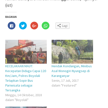
(ist)
BAGIKAN
Klik
Klik
Klik
Klik
Lagi
untuk
untuk
untuk
untuk
membagikan
berbagi
berbagi
berbagi
di
pada
via
di
Facebook(Membuka
Twitter(Membuka
Google+
WhatsApp(Membuka
di
di
(Membuka
di
jendela
jendela
di
jendela
yang
yang
jendela
yang
baru)
baru)
yang
baru)
baru)
KECELAKAAN MAUT:
Hendak Kondangan, Minibus
Kecepatan Diduga Capai 120
Asal Wonogiri Nyungsep di
Km/Jam, Polres Boyolali
Karanganyar
Tetapkan Sopir Bus
Senin, 17 Juli, 2017
Pariwisata sebagai
dalam "Featured"
Tersangka
Minggu, 14 Oktober, 2018
dalam "Boyolali"