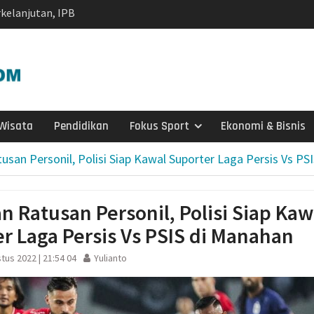
kelanjutan, IPB
si Kolaborasi
a Timor di Surakarta
a dan Kebakaran
ragen Siagakan 479
i Musim Kemarau
 X DPR RI dan BPS
Wisata
Pendidikan
Fokus Sport
Ekonomi & Bisnis
cu Semangat Petugas
2026: Capaian Sudah
usan Personil, Polisi Siap Kawal Suporter Laga Persis Vs PS
 Ungkap Kasus
 Dibekuk di Tengaran
n Ratusan Personil, Polisi Siap Kaw
Lapuk, Rumah Warga
r Laga Persis Vs PSIS di Manahan
habinkamtibmas
 Salurkan Bantuan
tus 2022 | 21:54 04
Yulianto
029, Pemprov Siapkan
p1,2 Triliun
h di Wonosegoro,