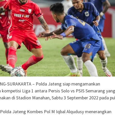
r Sungai Demi
siden Kebakaran
ng SD Negeri 1
i
olaborasi, Teken 19
mi Senilai Rp 20,2
odal Sewa Laptop Rp
ian CBT Domisili
NG-SURAKARTA – Polda Jateng siap mengamankan
 kompetisi Liga 1 antara Persis Solo vs PSIS Semarang yan
nakan di Stadion Manahan, Sabtu 3 September 2022 pada pu
Polda Jateng Kombes Pol M Iqbal Alqudusy menerangkan