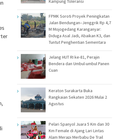
Kampung Toleransi
un
FPMK Soroti Proyek Peningkatan
Jalan Bendungan–Jenggrik Rp 4,7
es
M Mojogedang Karanganyar:
rter
Diduga Asal Jadi, Abaikan K3, dan
Tuntut Penghentian Sementara
Jelang HUT RI ke-81, Perajin
Bendera dan Umbul-umbul Panen
Cuan
Keraton Surakarta Buka
Rangkaian Sekaten 2026 Mulai 2
n,
Agustus
Pelari Spanyol Juara 5 Km dan 30
di
Km Female di Ajang Lari Lintas
Alam Merapi Merbabu De Trail