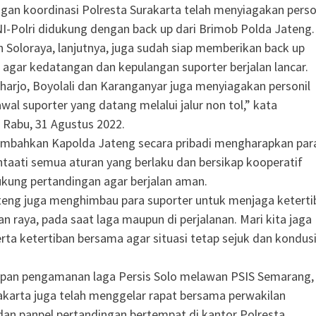
gan koordinasi Polresta Surakarta telah menyiagakan perso
-Polri didukung dengan back up dari Brimob Polda Jateng.
an Soloraya, lanjutnya, juga sudah siap memberikan back up
gar kedatangan dan kepulangan suporter berjalan lancar.
harjo, Boyolali dan Karanganyar juga menyiagakan personil
al suporter yang datang melalui jalur non tol,” kata
Rabu, 31 Agustus 2022.
ambahkan Kapolda Jateng secara pribadi mengharapkan par
taati semua aturan yang berlaku dan bersikap kooperatif
kung pertandingan agar berjalan aman.
teng juga menghimbau para suporter untuk menjaga keterti
alan raya, pada saat laga maupun di perjalanan. Mari kita jaga
ta ketertiban bersama agar situasi tetap sejuk dan kondusi
iapan pengamanan laga Persis Solo melawan PSIS Semarang,
akarta juga telah menggelar rapat bersama perwakilan
n panpel pertandingan bertempat di kantor Polresta