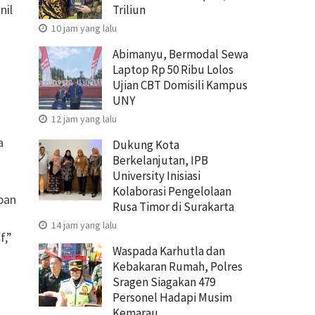
nil
Triliun
10 jam yang lalu
Abimanyu, Bermodal Sewa
Laptop Rp 50 Ribu Lolos
Ujian CBT Domisili Kampus
UNY
12 jam yang lalu
a
Dukung Kota
Berkelanjutan, IPB
University Inisiasi
Kolaborasi Pengelolaan
ban
Rusa Timor di Surakarta
14 jam yang lalu
f,”
Waspada Karhutla dan
Kebakaran Rumah, Polres
Sragen Siagakan 479
Personel Hadapi Musim
Kemarau