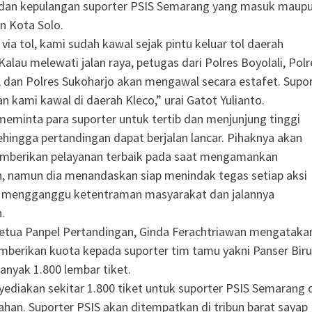
dan kepulangan suporter PSIS Semarang yang masuk maup
n Kota Solo.
via tol, kami sudah kawal sejak pintu keluar tol daerah
alau melewati jalan raya, petugas dari Polres Boyolali, Polr
 dan Polres Sukoharjo akan mengawal secara estafet. Supo
n kami kawal di daerah Kleco,” urai Gatot Yulianto.
 meminta para suporter untuk tertib dan menjunjung tinggi
sehingga pertandingan dapat berjalan lancar. Pihaknya akan
mberikan pelayanan terbaik pada saat mengamankan
, namun dia menandaskan siap menindak tegas setiap aksi
g mengganggu ketentraman masyarakat dan jalannya
.
etua Panpel Pertandingan, Ginda Ferachtriawan mengataka
berikan kuota kepada suporter tim tamu yakni Panser Biru
anyak 1.800 lembar tiket.
ediakan sekitar 1.800 tiket untuk suporter PSIS Semarang 
han. Suporter PSIS akan ditempatkan di tribun barat sayap