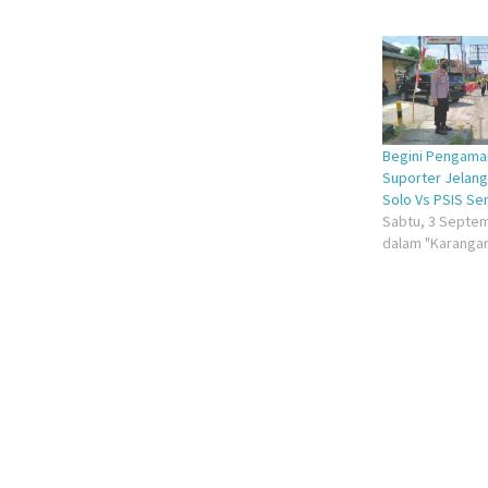
di
pada
Facebook(M
Twitt
di
di
jendela
jende
yang
yang
baru)
baru)
Begini Pengama
Suporter Jelang
Solo Vs PSIS S
Sabtu, 3 Septem
dalam "Karanga