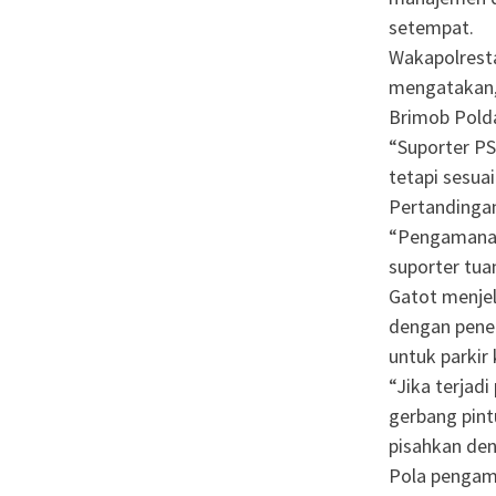
setempat.
Wakapolresta
mengatakan, 
Brimob Pold
“Suporter PS
tetapi sesua
Pertandingan
“Pengamanan
suporter tua
Gatot menjel
dengan penem
untuk parkir
“Jika terjad
gerbang pint
pisahkan den
Pola pengam