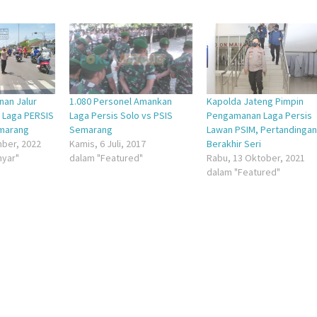
via
di
embuka
er(Membuka
Google+
WhatsApp(Membuka
(Membuka
di
la
di
jendela
jendela
yang
yang
baru)
baru)
nan Jalur
1.080 Personel Amankan
Kapolda Jateng Pimpin
 Laga PERSIS
Laga Persis Solo vs PSIS
Pengamanan Laga Persis
emarang
Semarang
Lawan PSIM, Pertandinga
ber, 2022
Kamis, 6 Juli, 2017
Berakhir Seri
nyar"
dalam "Featured"
Rabu, 13 Oktober, 2021
dalam "Featured"