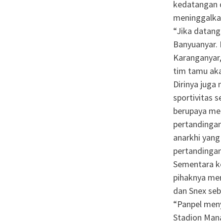
kedatangan 
meninggalka
“Jika datang 
Banyuanyar. K
Karanganyar,
tim tamu aka
Dirinya juga
sportivitas 
berupaya me
pertandingan
anarkhi yan
pertandingan
Sementara k
pihaknya mem
dan Snex seb
“Panpel meny
Stadion Mana