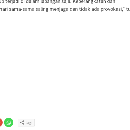
up terjadi di dalam lapangan saja. Keberangkatan dan
ari sama-sama saling menjaga dan tidak ada provokasi,” t
Klik
Klik
Lagi
untuk
untuk
n
gi
berbagi
berbagi