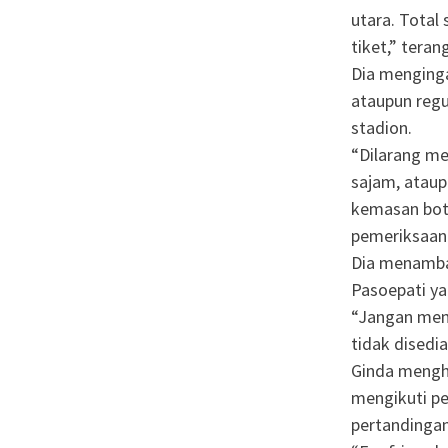
utara. Total
tiket,” teran
Dia menging
ataupun regu
stadion.
“Dilarang me
sajam, ataup
kemasan boto
pemeriksaan 
Dia menamba
Pasoepati y
“Jangan mema
tidak disedi
Ginda mengh
mengikuti pe
pertandingan