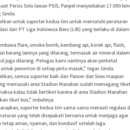
 saat Persis Solo lawan PSIS, Panpel menyediakan 17.000 le
g Ginda.
atkan untuk suporter kedua tim untuk mematuhi peraturan
lasi dari PT Liga Indonesia Baru (LIB) yang berlaku di dalam
mbawa flare, smoke bomb, kembang api, korek api, flash,
un barang lainnya yang dilarang, termasuk air mineral dalam
l juga dilarang. Petugas kami nantinya akan perketat
untuk penonton di setiap pintu masuk,” tegas Ginda.
hkan, semua suporter baik dari Panser dan Snex maupun
ang memasuki area Stadion Manahan sudah memegang tiket
ksa kalau tidak bertiket karena di area Stadion Manahan
akan tiket box,” imbuhnya.
arapkan, suporter kedua tim sama-sama menaati regulasi 
raturan yang telah disepakati bersama untuk menjaga agar
 tetap aman, nyaman, dan kondusif setelah laga.