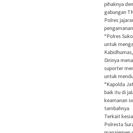
pihaknya den
gabungan TNI
Polres jajar
pengamanan a
“Polres Suko
untuk mengaw
Kabidhumas, 
Dirinya men
suporter men
untuk mendu
“Kapolda Ja
baik itu di j
keamanan ser
tambahnya.
Terkait kes
Polresta Sur
manajemen da