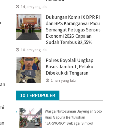
14 jam yang lalu
Dukungan Komisi X DPR RI
p
dan BPS Karanganyar Pacu
Semangat Petugas Sensus
Ekonomi 2026: Capaian
Sudah Tembus 82,55%
16 jam yang lalu
Polres Boyolali Ungkap
Kasus Jambret, Pelaku
Dibekuk di Tengaran
1 hari yang lalu
kan
10 TERPOPULER
a
mi
Warga Notosuman Jayengan Solo
Hias Gapura Bertuliskan
an
“JARWONO” Sebagai Simbol