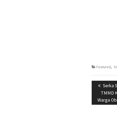
Featured
,
S
Navigasi
Previo
Serka 
pos
post:
TMMD K
Warga Ob