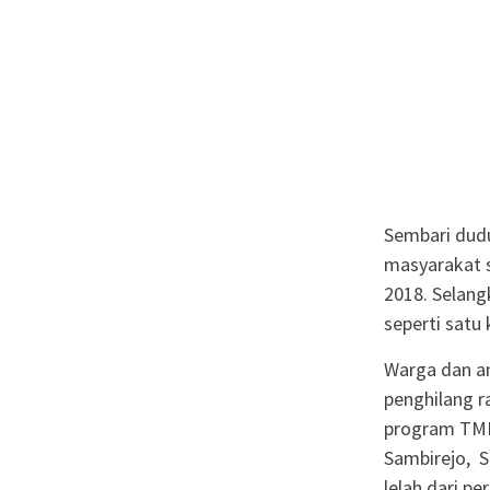
Sembari dudu
masyarakat s
2018. Selang
seperti satu
Warga dan an
penghilang r
program TMM
Sambirejo, S
lelah dari pe