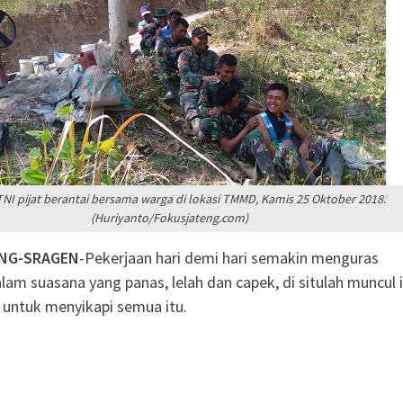
Anak Yatim
Sragen
atis untuk Madrasah,
Sudah Kami Hitung
ngatkan Muktamar
yah Utamakan
 Dorong Nasyiatul
itra Pembangunan
 TNI pijat berantai bersama warga di lokasi TMMD, Kamis 25 Oktober 2018.
(Huriyanto/Fokusjateng.com)
ENG-SRAGEN
-Pekerjaan hari demi hari semakin menguras
alam suasana yang panas, lelah dan capek, di situlah muncul 
untuk menyikapi semua itu.