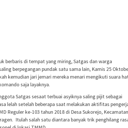
k berbaris di tempat yang miring, Satgas dan warga
aling berpegangan pundak satu sama lain, Kamis 25 Oktobe
kah kemudian jari jemari mereka menari mengikuti suara hat
 komando saja layaknya.
ggota Satgas sesaat terbuai asyiknya saling pijit sebagai
asa lelah setelah beberapa saat melakukan aktifitas pengerj
D Reguler ke-103 tahun 2018 di Desa Sukorejo, Kecamata
ragen. Itulah salah satu diantara banyak trik penghilang ras
rsonel di lokasi TMMD.