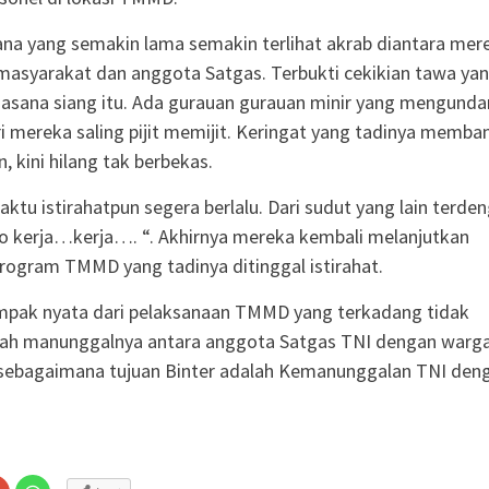
ana yang semakin lama semakin terlihat akrab diantara mer
masyarakat dan anggota Satgas. Terbukti cekikian tawa ya
asana siang itu. Ada gurauan gurauan minir yang mengund
 mereka saling pijit memijit. Keringat yang tadinya membanj
, kini hilang tak berbekas.
aktu istirahatpun segera berlalu. Dari sudut yang lain terde
yo kerja…kerja…. “. Akhirnya mereka kembali melanjutkan
rogram TMMD yang tadinya ditinggal istirahat.
mpak nyata dari pelaksanaan TMMD yang terkadang tidak
alah manunggalnya antara anggota Satgas TNI dengan warg
sebagaimana tujuan Binter adalah Kemanunggalan TNI den
Klik
Klik