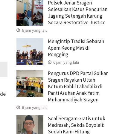
Polsek Jenar Sragen
Selesaikan Kasus Pencurian
Jagung Setengah Karung
Secara Restorative Justice
6 jam yang lalu
Mengintip Tradisi Sebaran
Apem Keong Mas di
Pengging
6 jam yang lalu
Pengurus DPD Partai Golkar
Sragen Rayakan Ultah
Ketum Bahlil Lahadalia di
Panti Asuhan Anak Yatim
ide
Muhammadiyah Sragen
6 jam yang lalu
Soal Seragam Gratis untuk
Madrasah, Sekda Boyolali:
Sudah Kami Hitung