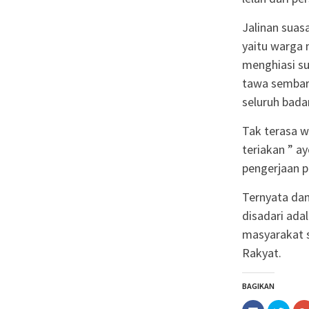
Jalinan suas
yaitu warga 
menghiasi su
tawa sembari
seluruh badan
Tak terasa w
teriakan ” a
pengerjaan p
Ternyata da
disadari ad
masyarakat 
Rakyat.
BAGIKAN
Klik
Klik