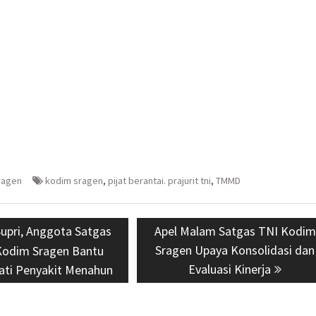
ragen
kodim sragen
,
pijat berantai. prajurit tni
,
TMMD
us
Supri, Anggota Satgas
Next
Apel Malam Satgas TNI Kodim
post:
Sragen Upaya Konsolidasi dan
odim Sragen Bantu
Evaluasi Kinerja
ati Penyakit Menahun