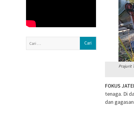
di Panti Asuhan 
Muhammadiyah 
Soal Seragam Gr
Sekda Boyolali: 
Anggarannya
Haedar Nashir I
Cari
Nasyiatul Aisyi
untuk:
Persaudaraan
Pemprov Jateng
Aisyiyah Jadi M
Prajurit
FOKUS JAT
tenaga. Di d
dan gagasan 