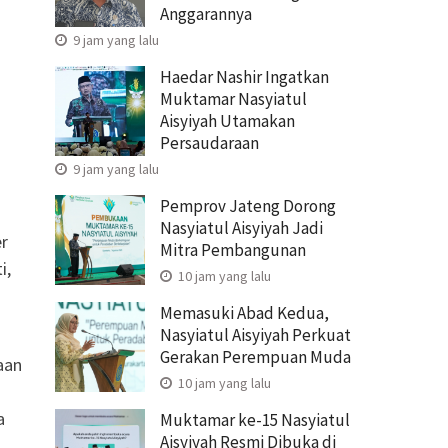
Anggarannya
9 jam yang lalu
Haedar Nashir Ingatkan
Muktamar Nasyiatul
Aisyiyah Utamakan
Persaudaraan
9 jam yang lalu
Pemprov Jateng Dorong
Nasyiatul Aisyiyah Jadi
r
Mitra Pembangunan
i,
10 jam yang lalu
Memasuki Abad Kedua,
Nasyiatul Aisyiyah Perkuat
Gerakan Perempuan Muda
aan
10 jam yang lalu
n
a
Muktamar ke-15 Nasyiatul
Aisyiyah Resmi Dibuka di