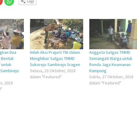
Lagi
untuk
untuk
n
gi
berbagi
berbagi
via
di
embuka
er(Membuka
Google+
WhatsApp(Membuka
(Membuka
di
la
di
jendela
jendela
yang
yang
baru)
baru)
ngkan Dua
Inilah Aksi Prajurit TNI dalam
Anggota Satgas TMMD
 Bentuk
Menghibur Satgas TMMD
Semangati Warga untuk
f untuk
Sukorejo Sambirejo Sragen
Ronda Jaga Keamanan
 Sambirejo
Selasa, 23 Oktober, 2018
Kampung
dalam "Featured"
Sabtu, 27 Oktober, 2018
r, 2018
dalam "Featured"
d"