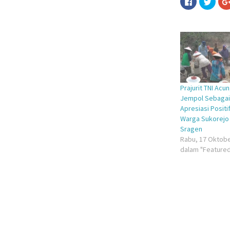
untuk
untuk
membagika
berba
di
pada
Facebook(M
Twitt
di
di
jendela
jende
yang
yang
baru)
baru)
Prajurit TNI Acu
Jempol Sebagai
Apresiasi Positi
Warga Sukorejo
Sragen
Rabu, 17 Oktobe
dalam "Feature