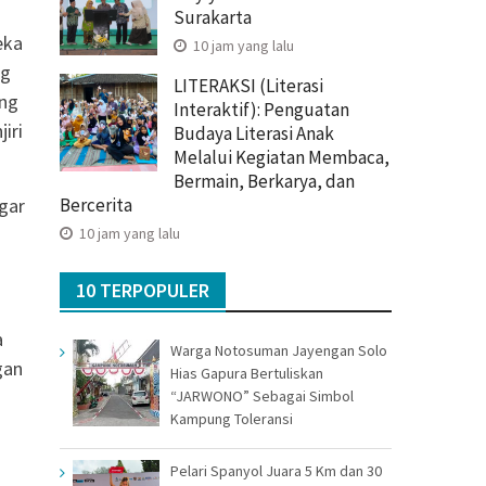
Surakarta
eka
10 jam yang lalu
ng
LITERAKSI (Literasi
ang
Interaktif): Penguatan
iri
Budaya Literasi Anak
Melalui Kegiatan Membaca,
Bermain, Berkarya, dan
ngar
Bercerita
10 jam yang lalu
10 TERPOPULER
a
Warga Notosuman Jayengan Solo
gan
Hias Gapura Bertuliskan
“JARWONO” Sebagai Simbol
Kampung Toleransi
Pelari Spanyol Juara 5 Km dan 30