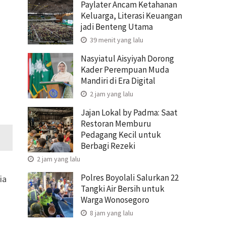
Paylater Ancam Ketahanan
Keluarga, Literasi Keuangan
jadi Benteng Utama
39 menit yang lalu
Nasyiatul Aisyiyah Dorong
Kader Perempuan Muda
Mandiri di Era Digital
2 jam yang lalu
Jajan Lokal by Padma: Saat
Restoran Memburu
Pedagang Kecil untuk
Berbagi Rezeki
2 jam yang lalu
Polres Boyolali Salurkan 22
ia
Tangki Air Bersih untuk
g
Warga Wonosegoro
8 jam yang lalu