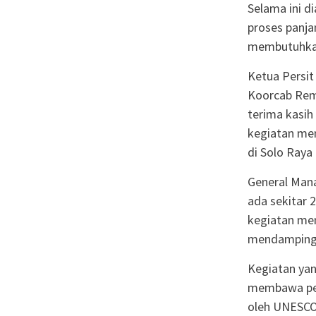
Selama ini d
proses panja
membutuhkan
Ketua Persit
Koorcab Rem
terima kasih
kegiatan me
di Solo Raya 
General Mana
ada sekitar 2
kegiatan mem
mendampingi
Kegiatan yan
membawa pesa
oleh UNESCO