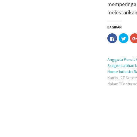
memperingat
melestarikan
BAGIKAN
Klik
Klik
untuk
untuk
membagika
berba
di
pada
Facebook(M
Twitt
di
di
Anggota Persit
jendela
jende
yang
yang
Sragen Latihan 
baru)
baru)
Home Industri B
Kamis, 27 Sept
dalam "Feature