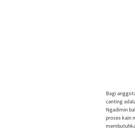
Bagi anggot
canting adal
Ngadimin ba
proses kain 
membutuhkan