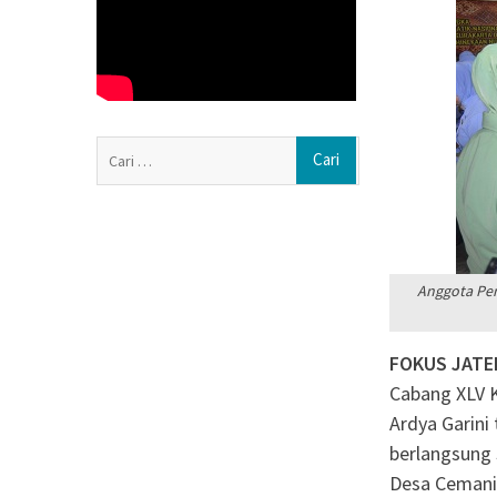
Berbagi Rezeki
Polres Boyolali 
Bersih untuk W
Polsek Jenar Sr
Pencurian Jagun
Cari
Secara Restorati
untuk:
Anggota Per
FOKUS JATE
Cabang XLV K
Ardya Garini
berlangsung 
Desa Cemani