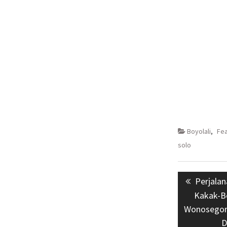
Boyolali
,
Fe
solo
Navigasi
Previou
Perjala
pos
post:
Kakak-Be
Wonosegoro
D