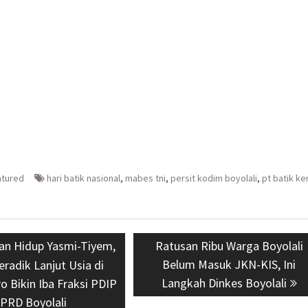
atured
hari batik nasional
,
mabes tni
,
persit kodim boyolali
,
pt batik ke
s
nan Hidup Yasmi-Tiyem,
Next
Ratusan Ribu Warga Boyolali
post:
Belum Masuk JKN-KIS, Ini
radik Lanjut Usia di
Langkah Dinkes Boyolali
 Bikin Iba Fraksi PDIP
PRD Boyolali