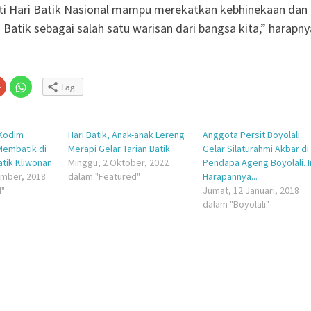
i Hari Batik Nasional mampu merekatkan kebhinekaan dan
 Batik sebagai salah satu warisan dari bangsa kita,” harapny
Klik
Klik
Lagi
untuk
untuk
n
gi
berbagi
berbagi
via
di
embuka
er(Membuka
Google+
WhatsApp(Membuka
(Membuka
di
 Kodim
la
di
jendela
Hari Batik, Anak-anak Lereng
Anggota Persit Boyolali
jendela
yang
Membatik di
Merapi Gelar Tarian Batik
Gelar Silaturahmi Akbar di
yang
baru)
baru)
atik Kliwonan
Minggu, 2 Oktober, 2022
Pendapa Ageng Boyolali. I
ember, 2018
dalam "Featured"
Harapannya...
d"
Jumat, 12 Januari, 2018
dalam "Boyolali"