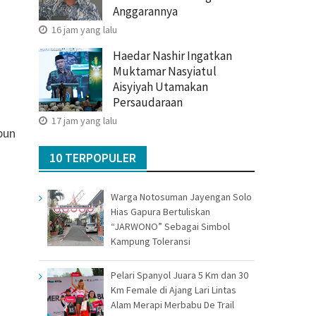
Anggarannya
16 jam yang lalu
Haedar Nashir Ingatkan
Muktamar Nasyiatul
Aisyiyah Utamakan
Persaudaraan
a
17 jam yang lalu
pun
10 TERPOPULER
Warga Notosuman Jayengan Solo
Hias Gapura Bertuliskan
“JARWONO” Sebagai Simbol
Kampung Toleransi
Pelari Spanyol Juara 5 Km dan 30
Km Female di Ajang Lari Lintas
Alam Merapi Merbabu De Trail